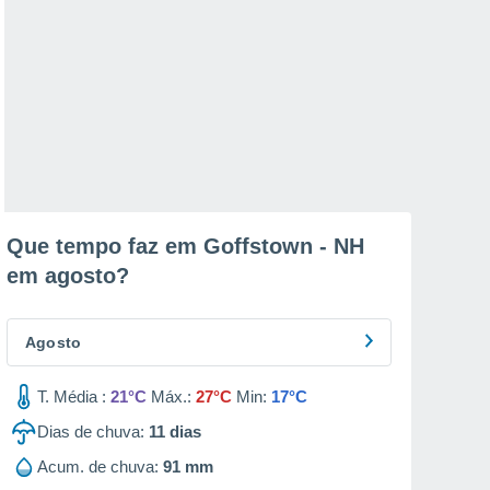
Que tempo faz em Goffstown - NH
em
agosto
?
Agosto
T. Média :
21°C
Máx.:
27°C
Min:
17°C
Dias de chuva:
11
dias
Acum. de chuva:
91 mm