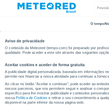
O tempo
No
Aviso de privacidade
O conteúdo da Meteored (tempo.com) foi preparado por profissio
qualidade. Pode aceder a este site através das seguintes opçõe
Aceitar cookies e aceder de forma gratuita
Início
Estados Unidos
Nova Hampshire
Goffsto
A publicidade digital personalizada, baseada em informações r
permite-nos financiar a nossa atividade para continuar a fornec
Previsão do tempo Gof
Ao clicar no botão "Aceitar e continuar", pode aceder ao websit
nossos parceiros, que nos permitem seguir e analisar o compo
03:41
Domingo
específico para lhe mostrar publicidade e conteúdos persona
nossa
Política de Cookies
e retirar o seu consentimento a qua
disponível na parte inferior da nossa página web.
Céu Claro