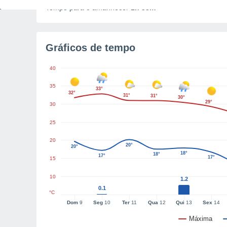
Tempo para o amanhecer
1h 33m
Gráficos de tempo
40
35
33°
32°
31°
31°
30°
29°
30
25
20
20°
20°
18°
18°
17°
17°
15
10
1.2
0.1
°C
Dom
9
Seg
10
Ter
11
Qua
12
Qui
13
Sex
14
Máxima