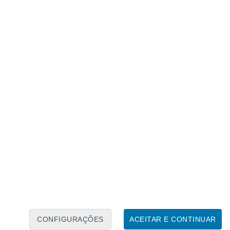
Caléndario Lunar
Seg
Ter
Qua
Qui
Sex
Sáb
Domo
9
10
11
12
13
14
15
16
17
18
19
20
21
22
CONFIGURAÇÕES
ACEITAR E CONTINUAR