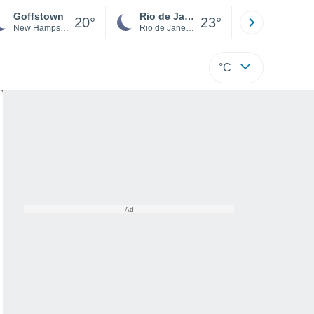
Goffstown
Rio de Janeiro
São Paulo
20°
23°
New Hampshire
Rio de Janeiro
São Paulo
°C