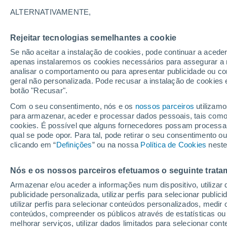
20°
ALTERNATIVAMENTE,
Rejeitar tecnologias semelhantes a cookie
Lua mingu
Se não aceitar a instalação de cookies, pode continuar a aced
Iluminada
Sensação de 20°
apenas instalaremos os cookies necessários para assegurar a 
analisar o comportamento ou para apresentar publicidade ou co
geral não personalizada. Pode recusar a instalação de cookies 
botão "Recusar".
Última hora
Chuvas e frio de inverno atingem o Sul e o
Com o seu consentimento, nós e os
nossos parceiros
utilizamo
Sudeste; confira a previsão do tempo
para armazenar, aceder e processar dados pessoais, tais como a
cookies. É possível que alguns fornecedores possam processa
O Tempo 1 - 7 Dias
Atualidade
Mapas de temperat
qual se pode opor. Para tal, pode retirar o seu consentimento 
clicando em “
Definições
” ou na nossa
Política de Cookies
neste
Nós e os nossos parceiros efetuamos o seguinte trata
Amanhã
Terça
Hoje
Armazenar e/ou aceder a informações num dispositivo, utilizar da
10 Ago.
11 Ago.
9 Ago.
publicidade personalizada, utilizar perfis para selecionar public
utilizar perfis para selecionar conteúdos personalizados, med
conteúdos, compreender os públicos através de estatísticas ou
melhorar serviços, utilizar dados limitados para selecionar cont
50%