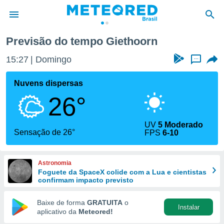
Previsão do tempo Giethoorn
de
15:27
Domingo
...
 da
tempo.com)
Nuvens dispersas
do por
26°
is para
e as
 fornecidas
UV
5 Moderado
 qualidade.
Sensação de 26°
FPS
6-10
r a este
s das
opções:
Astronomia
Foguete da SpaceX colide com a Lua e cientistas
ookies e
confirmam impacto previsto
 forma
Baixe de forma
GRATUITA
o
Instalar
e digital
aplicativo da
Meteored!
da,