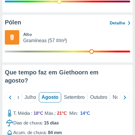
conteúdos.
ção
Pólen
Detalhe
ão através
de
Alto
,
Gramíneas (57 #/m³)
 e
dos,
publicidade
s, estudos
Que tempo faz em Giethoorn em
a e
mento de
agosto
?
ossos 1199
o
Junho
Julho
Agosto
Setembro
Outubro
Novembro
eiros
T. Média :
18°C
Máx.:
21°C
Min:
14°C
Dias de chuva:
15
dias
Acum. de chuva:
84 mm