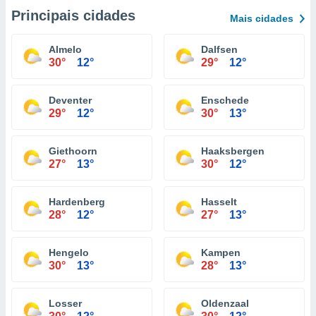
Principais cidades
Mais cidades
Almelo
Dalfsen
30°
12°
29°
12°
Deventer
Enschede
29°
12°
30°
13°
Giethoorn
Haaksbergen
27°
13°
30°
12°
Hardenberg
Hasselt
28°
12°
27°
13°
Hengelo
Kampen
30°
13°
28°
13°
Losser
Oldenzaal