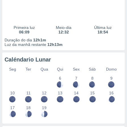
Primeira luz
Meio-dia
Última luz
06:09
12:32
18:54
Duração do dia
12h1m
Luz da manhã restante
12h13m
Caléndario Lunar
Seg
Ter
Qua
Qui
Sex
Sáb
Domo
6
7
8
9
10
11
12
13
14
15
16
17
18
19