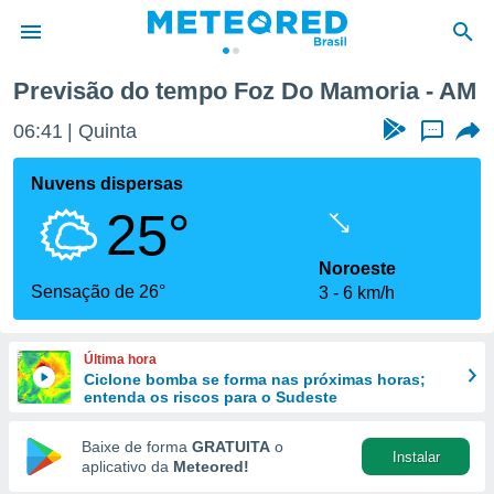
Previsão do tempo Foz Do Mamoria - AM
de
06:41
Quinta
...
 da
tempo.com)
Nuvens dispersas
do por
25°
is para
e as
 fornecidas
Noroeste
 qualidade.
Sensação de 26°
3
6 km/h
r a este
s das
opções:
Última hora
Ciclone bomba se forma nas próximas horas;
ookies e
entenda os riscos para o Sudeste
 forma
Baixe de forma
GRATUITA
o
Instalar
e digital
aplicativo da
Meteored!
da,