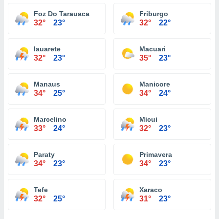
Foz Do Tarauaca
Friburgo
32°
23°
32°
22°
Iauarete
Macuari
32°
23°
35°
23°
Manaus
Manicore
34°
25°
34°
24°
Marcelino
Micui
33°
24°
32°
23°
Paraty
Primavera
34°
23°
34°
23°
Tefe
Xaraco
32°
25°
31°
23°