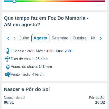
conteúdos.
ção
Que tempo faz em Foz Do Mamoria -
ão através
AM em
agosto
?
de
,
 e
o
Junho
Julho
Agosto
Setembro
Outubro
Novembro
dos,
publicidade
T. Média :
26°C
Máx.:
31°C
Min:
23°C
s, estudos
Dias de chuva:
25
dias
a e
mento de
Acum. de chuva:
143 mm
Vento médio:
4 km/h
ossos 1199
eiros
Nascer e Pôr do Sol
Nascer do sol
Pôr do Sol
06:31
18:32