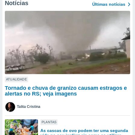
para lhe
Notícias
Últimas notícias
licidade e
ados com
esmo. Pode
ais
s na nossa
 Cookies
e
u
nto a
omento,
 botão
de cookies
na parte
ATUALIDADE
nossa
Tornado e chuva de granizo causam estragos e
.
alertas no RS; veja imagens
IVAMENTE,
Talita Cristina
as
PLANTAS
tes a
As cascas de ovo podem ter uma segunda