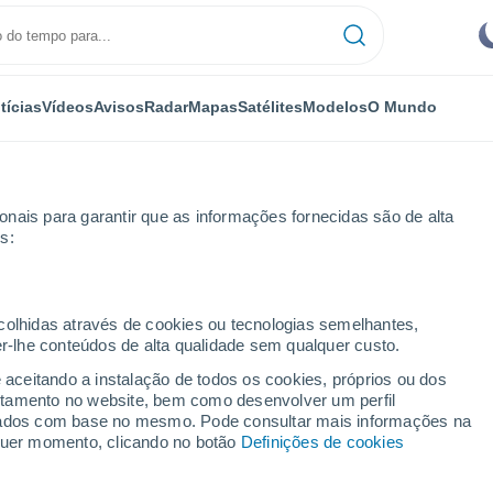
tícias
Vídeos
Avisos
Radar
Mapas
Satélites
Modelos
O Mundo
nais para garantir que as informações fornecidas são de alta
s:
ecolhidas através de cookies ou tecnologias semelhantes,
er-lhe conteúdos de alta qualidade sem qualquer custo.
yakino
e aceitando a instalação de todos os cookies, próprios ou dos
rtamento no website, bem como desenvolver um perfil
...
lizados com base no mesmo. Pode consultar mais informações na
lquer momento, clicando no botão
Definições de cookies
Por horas
Chuva fraca nas próximas horas