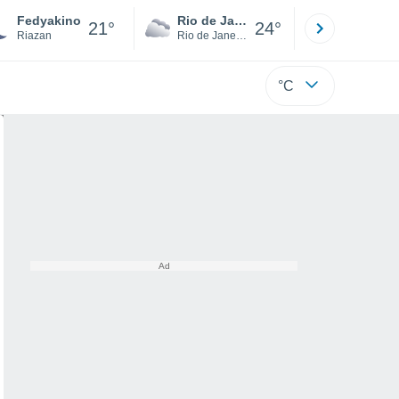
Fedyakino
Rio de Janeiro
São Paulo
21°
24°
Riazan
Rio de Janeiro
São Paulo
°C