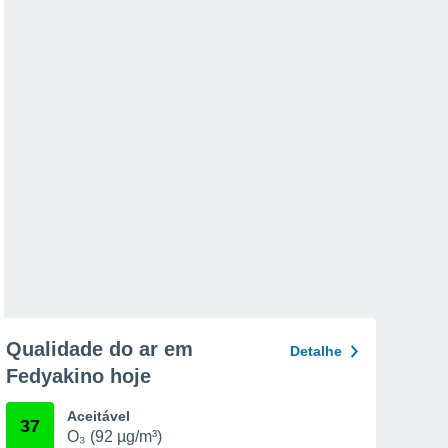
Qualidade do ar em
Detalhe
Fedyakino hoje
Aceitável
37
O₃ (92 µg/m³)