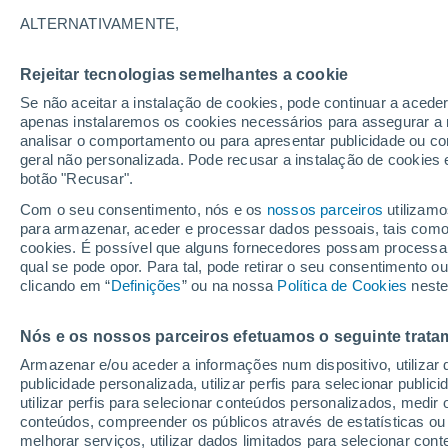
21°
ALTERNATIVAMENTE,
Rejeitar tecnologias semelhantes a cookie
Lua mingu
Se não aceitar a instalação de cookies, pode continuar a aced
Iluminada
Sensação de 21°
apenas instalaremos os cookies necessários para assegurar a 
analisar o comportamento ou para apresentar publicidade ou co
geral não personalizada. Pode recusar a instalação de cookies 
botão "Recusar".
Última hora
Chuva de mais de 100 mm, tempestades e
Com o seu consentimento, nós e os
nossos parceiros
utilizamo
vendavais ainda ameaçam o Sul
para armazenar, aceder e processar dados pessoais, tais como a
cookies. É possível que alguns fornecedores possam processa
O Tempo 1 - 7 Dias
Atualidade
Mapas de chuva
R
qual se pode opor. Para tal, pode retirar o seu consentimento 
clicando em “
Definições
” ou na nossa
Política de Cookies
neste
Nós e os nossos parceiros efetuamos o seguinte trata
Amanhã
Segunda
Hoje
Armazenar e/ou aceder a informações num dispositivo, utilizar da
9 Ago.
10 Ago.
8 Ago.
publicidade personalizada, utilizar perfis para selecionar public
utilizar perfis para selecionar conteúdos personalizados, med
conteúdos, compreender os públicos através de estatísticas ou
melhorar serviços, utilizar dados limitados para selecionar cont
50%
70%