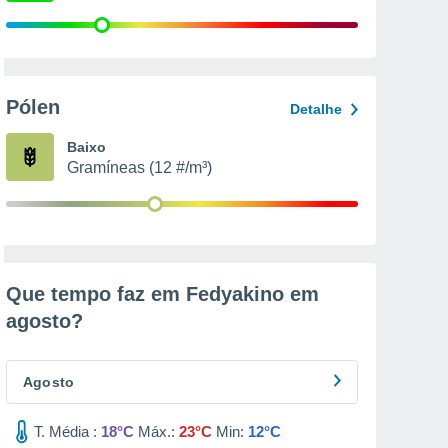
Pólen
Detalhe
Baixo
Gramíneas (12 #/m³)
Que tempo faz em Fedyakino em
agosto
?
Agosto
T. Média :
18°C
Máx.:
23°C
Min:
12°C