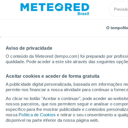
O tempo
No
Aviso de privacidade
O conteúdo da Meteored (tempo.com) foi preparado por profissio
qualidade. Pode aceder a este site através das seguintes opçõe
Aceitar cookies e aceder de forma gratuita
Início
Rússia
Oblast de Riazan
Fedyakino
A publicidade digital personalizada, baseada em informações r
permite-nos financiar a nossa atividade para continuar a fornec
Previsão do tempo Fed
Ao clicar no botão "Aceitar e continuar", pode aceder ao websit
nossos parceiros, que nos permitem seguir e analisar o compo
00:48
Sábado
específico para lhe mostrar publicidade e conteúdos persona
nossa
Política de Cookies
e retirar o seu consentimento a qua
disponível na parte inferior da nossa página web.
Céu Claro