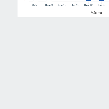
°C
Sáb
8
Dom
9
Seg
10
Ter
11
Qua
12
Qui
13
Máxima