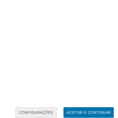
Caléndario Lunar
Seg
Ter
Qua
Qui
Sex
Sáb
Domo
8
9
10
11
12
13
14
15
16
CONFIGURAÇÕES
ACEITAR E CONTINUAR