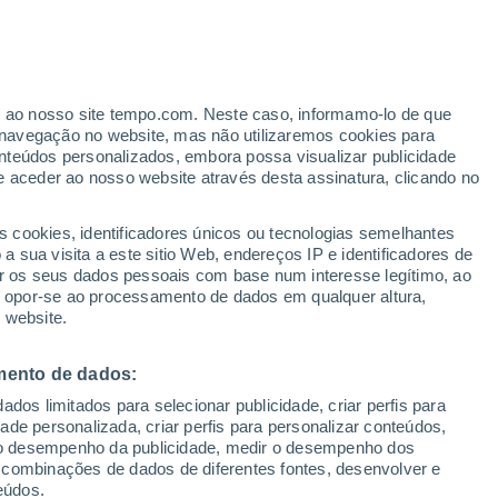
ante
er ao nosso site tempo.com. Neste caso, informamo-lo de que
:
25%
navegação no website, mas não utilizaremos cookies para
nteúdos personalizados, embora possa visualizar publicidade
e aceder ao nosso website através desta assinatura, clicando no
s cookies, identificadores únicos ou tecnologias semelhantes
 sua visita a este sitio Web, endereços IP e identificadores de
r os seus dados pessoais com base num interesse legítimo, ao
adar de Chuva
Satélites
Modelos
ou opor-se ao processamento de dados em qualquer altura,
 website.
mento de dados:
Terça
Quarta
Quinta
Sexta
dos limitados para selecionar publicidade, criar perfis para
11 Ago.
12 Ago.
13 Ago.
14 Ago.
idade personalizada, criar perfis para personalizar conteúdos,
ir o desempenho da publicidade, medir o desempenho dos
 combinações de dados de diferentes fontes, desenvolver e
eúdos.
80%
60%