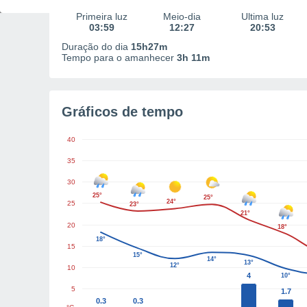
Primeira luz
Meio-dia
Última luz
03:59
12:27
20:53
Duração do dia
15h27m
Tempo para o amanhecer
3h 11m
Gráficos de tempo
40
35
30
25°
25°
24°
25
23°
21°
20
18°
18°
15
15°
14°
13°
12°
10
4
10°
5
1.7
0.3
0.3