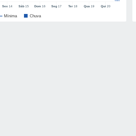
mm
Sex
14
Sáb
15
Dom
16
Seg
17
Ter
18
Qua
19
Qui
20
Mínima
Chuva