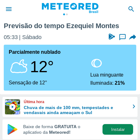
Previsão do tempo Ezequiel Montes
de
05:33
Sábado
...
 da
tempo.com)
Parcialmente nublado
do por
12°
is para
e as
 fornecidas
Lua minguante
 qualidade.
Sensação de 12°
Iluminada:
21%
r a este
s das
opções:
Última hora
Chuva de mais de 100 mm, tempestades e
ookies e
vendavais ainda ameaçam o Sul
 forma
Baixe de forma
GRATUITA
o
Instalar
e digital
aplicativo da
Meteored!
da,