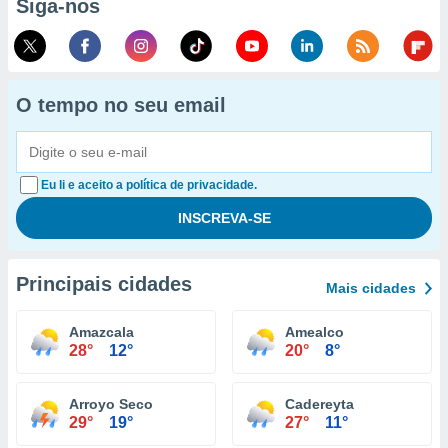
Siga-nos
O tempo no seu email
Eu li e aceito a política de privacidade.
Principais cidades
Mais cidades
Amazcala
Amealco
28°
12°
20°
8°
Arroyo Seco
Cadereyta
29°
19°
27°
11°