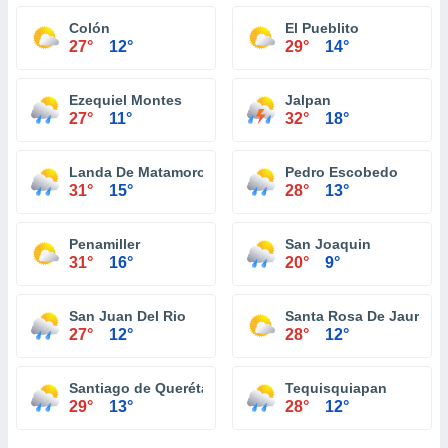
Colón
El Pueblito
27°
12°
29°
14°
Ezequiel Montes
Jalpan
27°
11°
32°
18°
Landa De Matamoros
Pedro Escobedo
31°
15°
28°
13°
Penamiller
San Joaquin
31°
16°
20°
9°
San Juan Del Rio
Santa Rosa De Jauregu
27°
12°
28°
12°
Santiago de Querétaro
Tequisquiapan
29°
13°
28°
12°