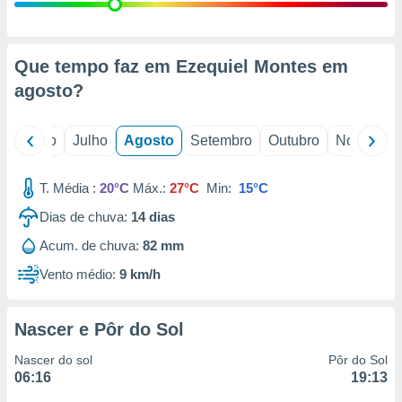
conteúdos.
ção
Que tempo faz em Ezequiel Montes em
ão através
agosto
?
de
,
 e
o
Junho
Julho
Agosto
Setembro
Outubro
Novembro
dos,
publicidade
T. Média :
20°C
Máx.:
27°C
Min:
15°C
s, estudos
Dias de chuva:
14
dias
a e
mento de
Acum. de chuva:
82 mm
Vento médio:
9 km/h
ossos 1199
eiros
Nascer e Pôr do Sol
Nascer do sol
Pôr do Sol
06:16
19:13