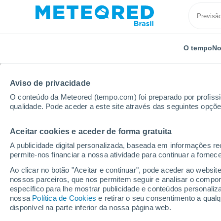
O tempo
No
Aviso de privacidade
O conteúdo da Meteored (tempo.com) foi preparado por profissio
qualidade. Pode aceder a este site através das seguintes opçõe
Aceitar cookies e aceder de forma gratuita
Início
França
Bretanha
Morbihan
Etel
A publicidade digital personalizada, baseada em informações r
permite-nos financiar a nossa atividade para continuar a fornec
Previsão do tempo Etel
Ao clicar no botão "Aceitar e continuar", pode aceder ao websit
nossos parceiros, que nos permitem seguir e analisar o compo
09:41
Quinta
específico para lhe mostrar publicidade e conteúdos persona
nossa
Política de Cookies
e retirar o seu consentimento a qua
disponível na parte inferior da nossa página web.
Céu Claro