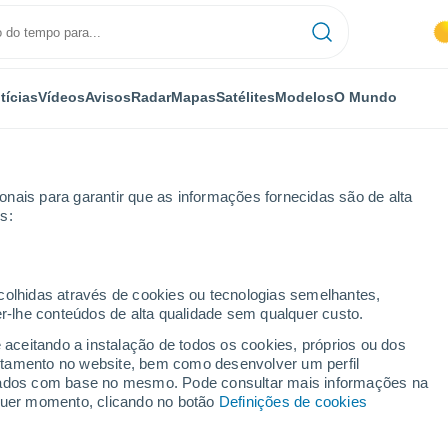
tícias
Vídeos
Avisos
Radar
Mapas
Satélites
Modelos
O Mundo
nais para garantir que as informações fornecidas são de alta
s:
ecolhidas através de cookies ou tecnologias semelhantes,
er-lhe conteúdos de alta qualidade sem qualquer custo.
e aceitando a instalação de todos os cookies, próprios ou dos
rtamento no website, bem como desenvolver um perfil
...
lizados com base no mesmo. Pode consultar mais informações na
lquer momento, clicando no botão
Definições de cookies
Por horas
Intervalos nublados nas
próximas horas