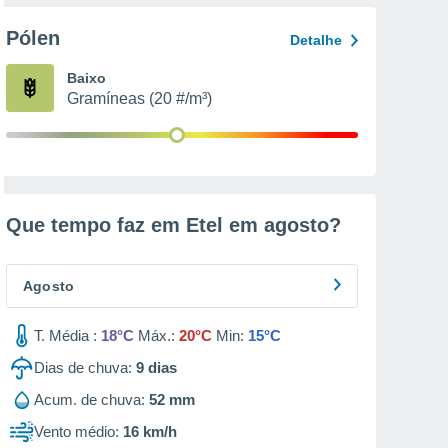
Pólen
Detalhe
Baixo
Gramíneas (20 #/m³)
Que tempo faz em Etel em
agosto
?
Agosto
T. Média :
18°C
Máx.:
20°C
Min:
15°C
Dias de chuva:
9
dias
Acum. de chuva:
52 mm
Vento médio:
16 km/h