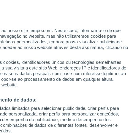
er ao nosso site tempo.com. Neste caso, informamo-lo de que
/h
navegação no website, mas não utilizaremos cookies para
nteúdos personalizados, embora possa visualizar publicidade
e aceder ao nosso website através desta assinatura, clicando no
 e
s cookies, identificadores únicos ou tecnologias semelhantes
 sua visita a este sitio Web, endereços IP e identificadores de
r os seus dados pessoais com base num interesse legítimo, ao
Radar de Chuva
Satélites
Modelos
ou opor-se ao processamento de dados em qualquer altura,
 website.
mento de dados:
omingo
Segunda
Terça
Quarta
dos limitados para selecionar publicidade, criar perfis para
9 Ago.
10 Ago.
11 Ago.
12 Ago.
idade personalizada, criar perfis para personalizar conteúdos,
ir o desempenho da publicidade, medir o desempenho dos
 combinações de dados de diferentes fontes, desenvolver e
eúdos.