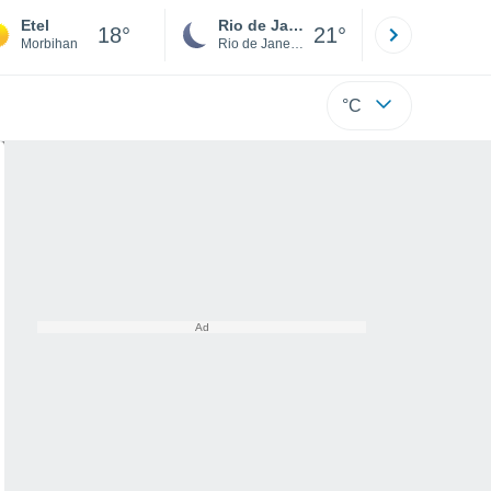
Etel
Rio de Janeiro
São Paulo
18°
21°
Morbihan
Rio de Janeiro
São Paulo
°C