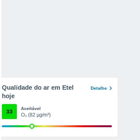
Qualidade do ar em Etel
Detalhe
hoje
Aceitável
33
O₃ (82 µg/m³)