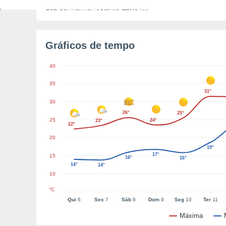
Luz da manhã restante
12h34m
Gráficos de tempo
40
35
31°
30
26°
25°
25
24°
23°
22°
20
19°
17°
15
16°
16°
14°
14°
10
°C
Qui
6
Sex
7
Sáb
8
Dom
9
Seg
10
Ter
11
Máxima