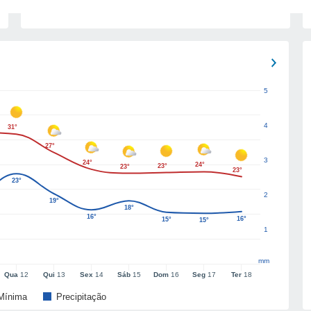
5
4
31°
27°
3
24°
24°
23°
23°
23°
23°
2
19°
18°
16°
16°
15°
15°
1
mm
Qua
12
Qui
13
Sex
14
Sáb
15
Dom
16
Seg
17
Ter
18
Mínima
Precipitação