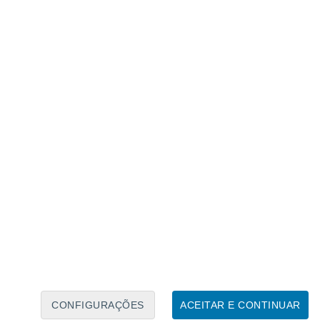
Caléndario Lunar
Seg
Ter
Qua
Qui
Sex
Sáb
Domo
6
7
8
9
10
11
12
13
14
15
16
17
18
19
CONFIGURAÇÕES
ACEITAR E CONTINUAR