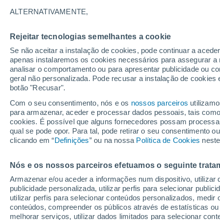
18°
ALTERNATIVAMENTE,
Rejeitar tecnologias semelhantes a cookie
Norte
Se não aceitar a instalação de cookies, pode continuar a aced
Sensação de 18°
10
-
21 km
apenas instalaremos os cookies necessários para assegurar a 
analisar o comportamento ou para apresentar publicidade ou co
geral não personalizada. Pode recusar a instalação de cookies 
botão "Recusar".
Última hora
Ar polar traz o frio de inverno de volta ao Sul
Com o seu consentimento, nós e os
nossos parceiros
utilizamo
Sudeste; saiba o que esperar
para armazenar, aceder e processar dados pessoais, tais como a
cookies. É possível que alguns fornecedores possam processa
O Tempo 1 - 7 Dias
Atualidade
Mapas de nuvens
qual se pode opor. Para tal, pode retirar o seu consentimento 
clicando em “
Definições
” ou na nossa
Política de Cookies
neste
Nós e os nossos parceiros efetuamos o seguinte trata
Amanhã
Sábado
D
Hoje
Armazenar e/ou aceder a informações num dispositivo, utilizar da
7 Ago.
8 Ago.
6 Ago.
publicidade personalizada, utilizar perfis para selecionar public
utilizar perfis para selecionar conteúdos personalizados, med
conteúdos, compreender os públicos através de estatísticas ou
melhorar serviços, utilizar dados limitados para selecionar cont