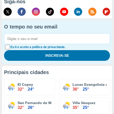
Siga-nos
O tempo no seu email
Eu li e aceito a política de privacidade.
Principais cidades
El Copey
Lucas Evangelista de P
32°
24°
36°
25°
San Fernando de Monte Cristi
Villa Vasquez
32°
26°
35°
25°