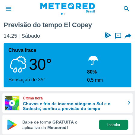
Previsão do tempo El Copey
de
14:25
Sábado
...
 da
tempo.com)
Chuva fraca
do por
30°
is para
e as
 fornecidas
80%
 qualidade.
Sensação de 35°
0.5 mm
r a este
s das
opções:
Última hora
Chuvas e frio de inverno atingem o Sul e o
ookies e
Sudeste; confira a previsão do tempo
 forma
Baixe de forma
GRATUITA
o
Instalar
e digital
aplicativo da
Meteored!
da,