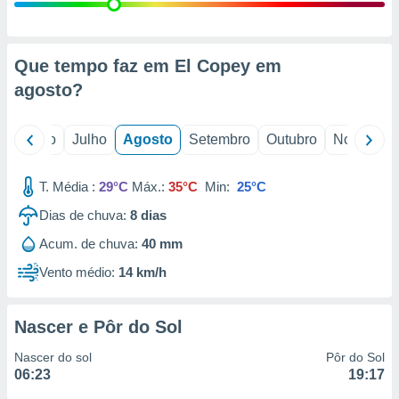
conteúdos.
ção
Que tempo faz em El Copey em
ão através
agosto
?
de
,
 e
o
Junho
Julho
Agosto
Setembro
Outubro
Novembro
dos,
publicidade
T. Média :
29°C
Máx.:
35°C
Min:
25°C
s, estudos
Dias de chuva:
8
dias
a e
mento de
Acum. de chuva:
40 mm
Vento médio:
14 km/h
ossos 1199
eiros
Nascer e Pôr do Sol
Nascer do sol
Pôr do Sol
06:23
19:17