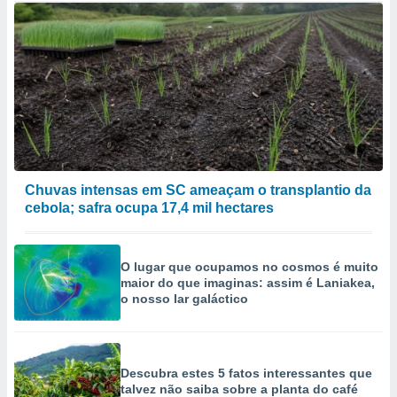
Chuvas intensas em SC ameaçam o transplantio da
cebola; safra ocupa 17,4 mil hectares
O lugar que ocupamos no cosmos é muito
maior do que imaginas: assim é Laniakea,
o nosso lar galáctico
Descubra estes 5 fatos interessantes que
talvez não saiba sobre a planta do café