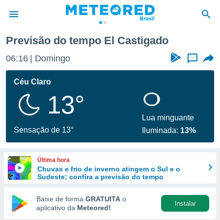
Previsão do tempo El Castigado
de
06:16
Domingo
...
 da
tempo.com)
Céu Claro
do por
13°
is para
e as
 fornecidas
Lua minguante
 qualidade.
Sensação de 13°
Iluminada:
13%
r a este
s das
opções:
Última hora
Chuvas e frio de inverno atingem o Sul e o
ookies e
Sudeste; confira a previsão do tempo
 forma
Baixe de forma
GRATUITA
o
Instalar
e digital
aplicativo da
Meteored!
da,