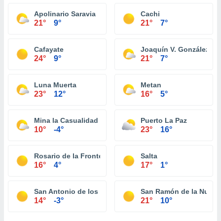
Apolinario Saravia
Cachi
21°
9°
21°
7°
Cafayate
Joaquín V. González
24°
9°
21°
7°
Luna Muerta
Metan
23°
12°
16°
5°
Mina la Casualidad
Puerto La Paz
10°
-4°
23°
16°
Rosario de la Frontera
Salta
16°
4°
17°
1°
San Antonio de los Cobres
San Ramón de la Nueva
14°
-3°
21°
10°