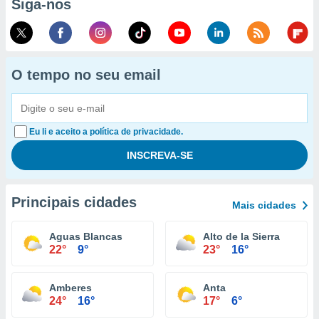
Siga-nos
O tempo no seu email
Eu li e aceito a política de privacidade.
Principais cidades
Mais cidades
Aguas Blancas
Alto de la Sierra
22°
9°
23°
16°
Amberes
Anta
24°
16°
17°
6°