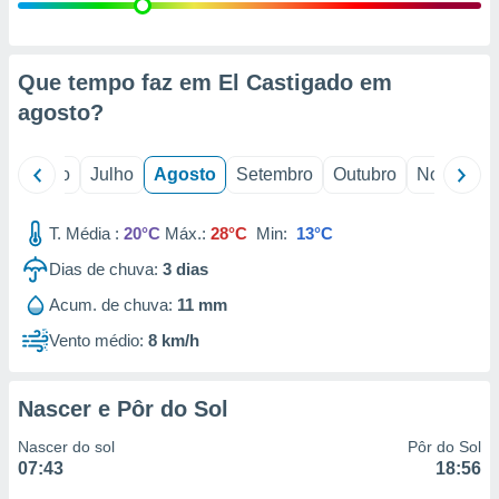
conteúdos.
ção
Que tempo faz em El Castigado em
ão através
agosto
?
de
,
 e
o
Junho
Julho
Agosto
Setembro
Outubro
Novembro
dos,
publicidade
T. Média :
20°C
Máx.:
28°C
Min:
13°C
s, estudos
Dias de chuva:
3
dias
a e
mento de
Acum. de chuva:
11 mm
Vento médio:
8 km/h
ossos 1199
eiros
Nascer e Pôr do Sol
Nascer do sol
Pôr do Sol
07:43
18:56