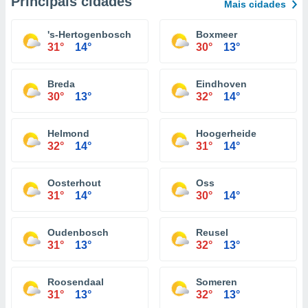
Principais cidades
Mais cidades
's-Hertogenbosch
Boxmeer
31°
14°
30°
13°
Breda
Eindhoven
30°
13°
32°
14°
Helmond
Hoogerheide
32°
14°
31°
14°
Oosterhout
Oss
31°
14°
30°
14°
Oudenbosch
Reusel
31°
13°
32°
13°
Roosendaal
Someren
31°
13°
32°
13°