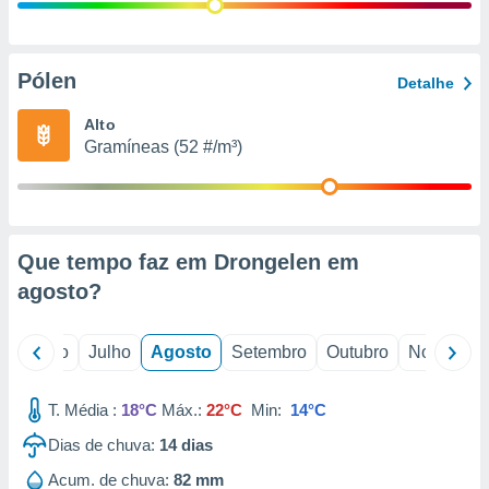
conteúdos.
ção
Pólen
Detalhe
ão através
de
Alto
,
Gramíneas (52 #/m³)
 e
dos,
publicidade
s, estudos
Que tempo faz em Drongelen em
a e
mento de
agosto
?
ossos 1199
o
Junho
Julho
Agosto
Setembro
Outubro
Novembro
eiros
T. Média :
18°C
Máx.:
22°C
Min:
14°C
Dias de chuva:
14
dias
Acum. de chuva:
82 mm