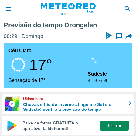
Previsão do tempo Drongelen
de
08:29
Domingo
...
 da
tempo.com)
Céu Claro
do por
17°
is para
e as
 fornecidas
Sudeste
 qualidade.
Sensação de 17°
4
8 km/h
r a este
s das
opções:
Última hora
Chuvas e frio de inverno atingem o Sul e o
ookies e
Sudeste; confira a previsão do tempo
 forma
Baixe de forma
GRATUITA
o
Instalar
e digital
aplicativo da
Meteored!
da,