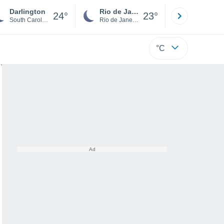
Darlington
Rio de Janeiro
São Paulo
24°
23°
South Carolina
Rio de Janeiro
São Paulo
°C