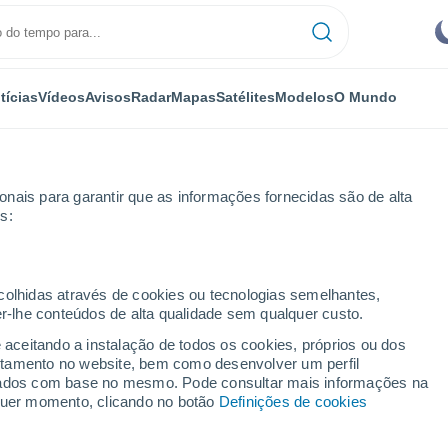
tícias
Vídeos
Avisos
Radar
Mapas
Satélites
Modelos
O Mundo
nais para garantir que as informações fornecidas são de alta
s:
n
ecolhidas através de cookies ou tecnologias semelhantes,
er-lhe conteúdos de alta qualidade sem qualquer custo.
ington - SC
e aceitando a instalação de todos os cookies, próprios ou dos
rtamento no website, bem como desenvolver um perfil
...
lizados com base no mesmo. Pode consultar mais informações na
lquer momento, clicando no botão
Definições de cookies
Por horas
Céu limpo nas próximas horas