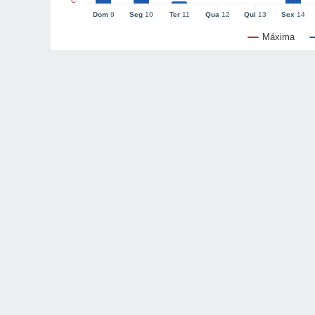
°C
Dom
9
Seg
10
Ter
11
Qua
12
Qui
13
Sex
14
Máxima