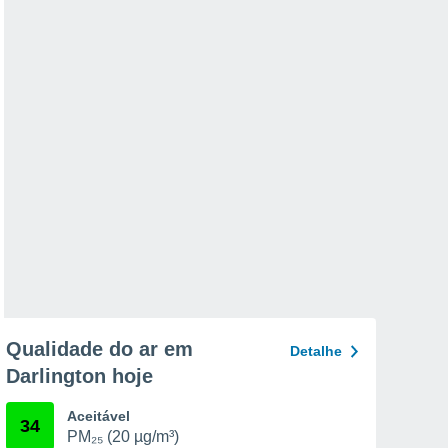
Qualidade do ar em
Detalhe
Darlington hoje
Aceitável
34
PM₂₅ (20 µg/m³)