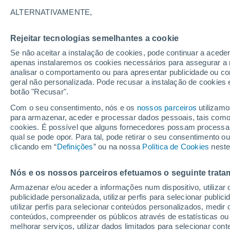
24°
ALTERNATIVAMENTE,
Rejeitar tecnologias semelhantes a cookie
Lua mingu
Se não aceitar a instalação de cookies, pode continuar a aced
Iluminada
Sensação de 23°
apenas instalaremos os cookies necessários para assegurar a 
analisar o comportamento ou para apresentar publicidade ou co
geral não personalizada. Pode recusar a instalação de cookies 
botão "Recusar".
Última hora
Chuvas e frio de inverno atingem o Sul e o
Com o seu consentimento, nós e os
nossos parceiros
utilizamo
Sudeste; confira a previsão do tempo
para armazenar, aceder e processar dados pessoais, tais como a
cookies. É possível que alguns fornecedores possam processa
O Tempo 1 - 7 Dias
Atualidade
Mapas de temperat
qual se pode opor. Para tal, pode retirar o seu consentimento 
clicando em “
Definições
” ou na nossa
Política de Cookies
neste
Nós e os nossos parceiros efetuamos o seguinte trata
Amanhã
Terça
Hoje
Armazenar e/ou aceder a informações num dispositivo, utilizar da
10 Ago.
11 Ago.
9 Ago.
publicidade personalizada, utilizar perfis para selecionar public
utilizar perfis para selecionar conteúdos personalizados, med
conteúdos, compreender os públicos através de estatísticas ou
melhorar serviços, utilizar dados limitados para selecionar cont
70%
50%
70%