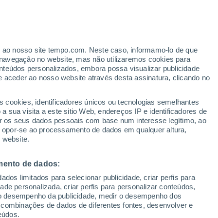
ante
er ao nosso site tempo.com. Neste caso, informamo-lo de que
:
13%
navegação no website, mas não utilizaremos cookies para
nteúdos personalizados, embora possa visualizar publicidade
e aceder ao nosso website através desta assinatura, clicando no
s cookies, identificadores únicos ou tecnologias semelhantes
 sua visita a este sitio Web, endereços IP e identificadores de
r os seus dados pessoais com base num interesse legítimo, ao
ura
Radar de Chuva
Satélites
Modelos
ou opor-se ao processamento de dados em qualquer altura,
 website.
mento de dados:
Quarta
Quinta
Sexta
Sábado
dos limitados para selecionar publicidade, criar perfis para
12 Ago.
13 Ago.
14 Ago.
15 Ago.
idade personalizada, criar perfis para personalizar conteúdos,
ir o desempenho da publicidade, medir o desempenho dos
 combinações de dados de diferentes fontes, desenvolver e
eúdos.
70%
70%