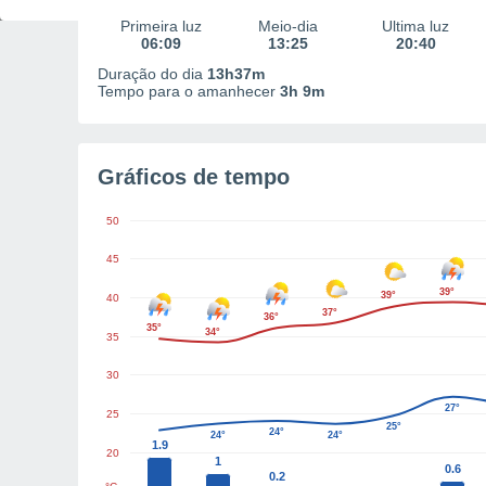
Primeira luz
Meio-dia
Última luz
06:09
13:25
20:40
Duração do dia
13h37m
Tempo para o amanhecer
3h 9m
Gráficos de tempo
50
45
39°
39°
40
37°
36°
35°
34°
35
30
27°
25
25°
24°
24°
24°
1.9
20
1
0.6
0.2