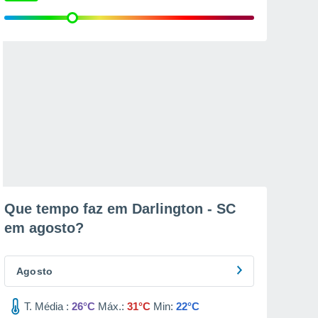
Que tempo faz em Darlington - SC
em
agosto
?
Agosto
T. Média :
26°C
Máx.:
31°C
Min:
22°C