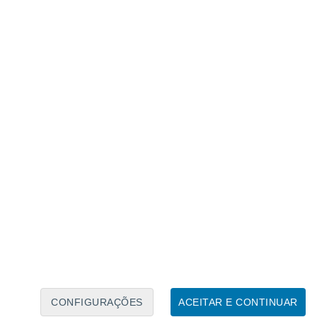
Caléndario Lunar
Seg
Ter
Qua
Qui
Sex
Sáb
Domo
9
10
11
12
13
14
15
16
CONFIGURAÇÕES
ACEITAR E CONTINUAR