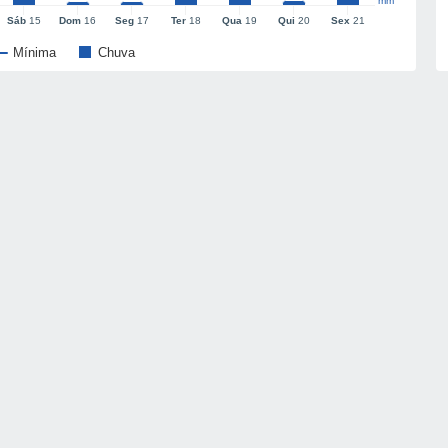
mm
Sáb
15
Dom
16
Seg
17
Ter
18
Qua
19
Qui
20
Sex
21
Mínima
Chuva