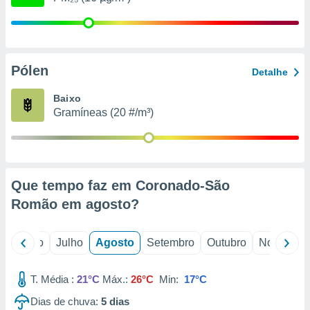
conteúdos.
ção
ão através
Pólen
Detalhe
de
,
Baixo
 e
Gramíneas (20 #/m³)
dos,
publicidade
s, estudos
a e
mento de
Que tempo faz em Coronado-São
Romão em
agosto
?
ossos 1199
eiros
o
Junho
Julho
Agosto
Setembro
Outubro
Novembro
T. Média :
21°C
Máx.:
26°C
Min:
17°C
Dias de chuva:
5
dias