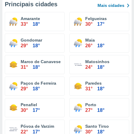
Principais cidades
Mais cidades
Amarante
Felgueiras
33°
18°
30°
17°
Gondomar
Maia
29°
18°
26°
18°
Marco de Canaveses
Matosinhos
31°
18°
24°
18°
Paços de Ferreira
Paredes
29°
18°
31°
18°
Penafiel
Porto
30°
17°
27°
18°
Póvoa de Varzim
Santo Tirso
22°
17°
30°
18°