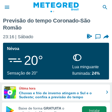
Previsão do tempo Coronado-São
Romão
de
 da
23:16
Sábado
...
tempo.com)
do por
Névoa
is para
e as
20°
 fornecidas
 qualidade.
Lua minguante
r a este
Sensação de 20°
s das
Iluminada:
24%
opções:
ookies e
Última hora
 forma
Chuvas e frio de inverno atingem o Sul e o
Sudeste; confira a previsão do tempo
e digital
Baixe de forma
GRATUITA
o
da,
Instalar