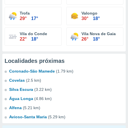
Trofa
Valongo
29°
17°
30°
18°
Vila do Conde
Vila Nova de Gaia
22°
18°
26°
18°
Localidades próximas
Coronado-São Mamede
(1.79 km)
Covelas
(2.5 km)
Silva Escura
(3.22 km)
Água Longa
(4.86 km)
Alfena
(5.21 km)
Avioso-Santa Maria
(5.29 km)