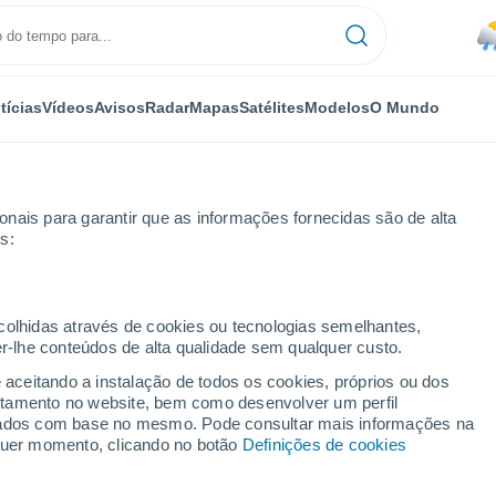
tícias
Vídeos
Avisos
Radar
Mapas
Satélites
Modelos
O Mundo
nais para garantir que as informações fornecidas são de alta
s:
pacabana
ecolhidas através de cookies ou tecnologias semelhantes,
er-lhe conteúdos de alta qualidade sem qualquer custo.
pacabana (Colômbia)
e aceitando a instalação de todos os cookies, próprios ou dos
rtamento no website, bem como desenvolver um perfil
...
lizados com base no mesmo. Pode consultar mais informações na
lquer momento, clicando no botão
Definições de cookies
Por horas
Chuva fraca nas próximas horas