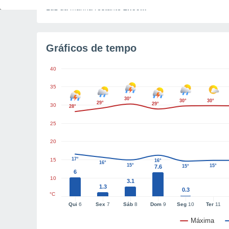
Luz da manhã restante
2h59m
Gráficos de tempo
40
35
30°
30°
30°
29°
29°
30
28°
25
20
17°
15
16°
16°
15°
15°
7.6
15°
6
10
3.1
1.3
0.3
°C
Qui
6
Sex
7
Sáb
8
Dom
9
Seg
10
Ter
11
Máxima