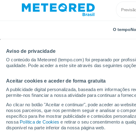
O tempo
No
Aviso de privacidade
O conteúdo da Meteored (tempo.com) foi preparado por profissio
qualidade. Pode aceder a este site através das seguintes opçõe
Aceitar cookies e aceder de forma gratuita
Início
Colômbia
Departamento de Antioquia
Co
A publicidade digital personalizada, baseada em informações r
permite-nos financiar a nossa atividade para continuar a fornec
Previsão do tempo Co
Ao clicar no botão "Aceitar e continuar", pode aceder ao websit
nossos parceiros, que nos permitem seguir e analisar o compo
15:41
Quinta
específico para lhe mostrar publicidade e conteúdos persona
nossa
Política de Cookies
e retirar o seu consentimento a qua
disponível na parte inferior da nossa página web.
Chuva fraca