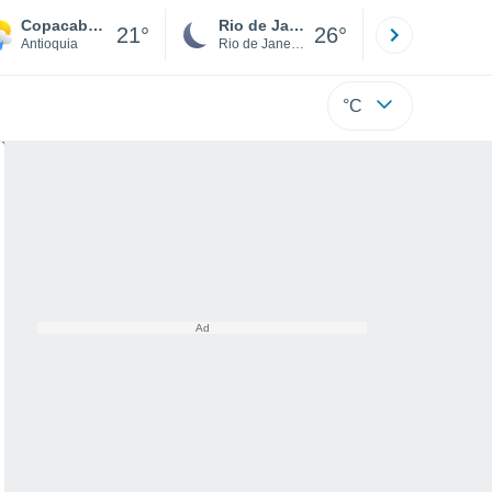
Copacabana
Rio de Janeiro
São Paulo
21°
26°
Antioquia
Rio de Janeiro
São Paulo
°C