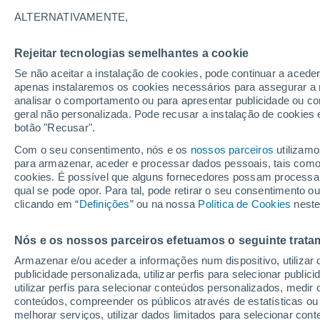
21°
ALTERNATIVAMENTE,
Rejeitar tecnologias semelhantes a cookie
90%
Se não aceitar a instalação de cookies, pode continuar a aced
Sensação de 21°
1.6 mm
apenas instalaremos os cookies necessários para assegurar a 
analisar o comportamento ou para apresentar publicidade ou co
geral não personalizada. Pode recusar a instalação de cookies 
botão "Recusar".
Última hora
Intensa virada do tempo no Centro-Sul traz al
Com o seu consentimento, nós e os
nossos parceiros
utilizamo
de temporais, vendavais e muito frio
para armazenar, aceder e processar dados pessoais, tais como a
cookies. É possível que alguns fornecedores possam processa
O Tempo 1 - 7 Dias
Radar de Chuva
Atualidade
Ma
qual se pode opor. Para tal, pode retirar o seu consentimento 
clicando em “
Definições
” ou na nossa
Política de Cookies
neste
Nós e os nossos parceiros efetuamos o seguinte trata
Amanhã
Sábado
D
Hoje
Armazenar e/ou aceder a informações num dispositivo, utilizar da
7 Ago.
8 Ago.
6 Ago.
publicidade personalizada, utilizar perfis para selecionar public
utilizar perfis para selecionar conteúdos personalizados, med
conteúdos, compreender os públicos através de estatísticas ou
melhorar serviços, utilizar dados limitados para selecionar cont
80%
80%
90%