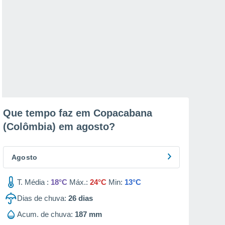
Que tempo faz em Copacabana
(Colômbia) em
agosto
?
Agosto
T. Média :
18°C
Máx.:
24°C
Min:
13°C
Dias de chuva:
26
dias
Acum. de chuva:
187 mm