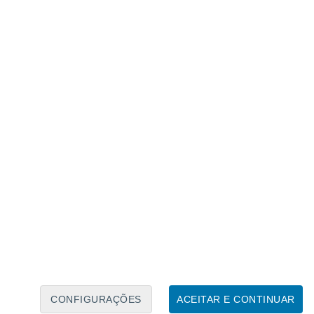
Caléndario Lunar
Seg
Ter
Qua
Qui
Sex
Sáb
Domo
6
7
8
9
10
11
12
13
14
15
16
17
18
19
CONFIGURAÇÕES
ACEITAR E CONTINUAR