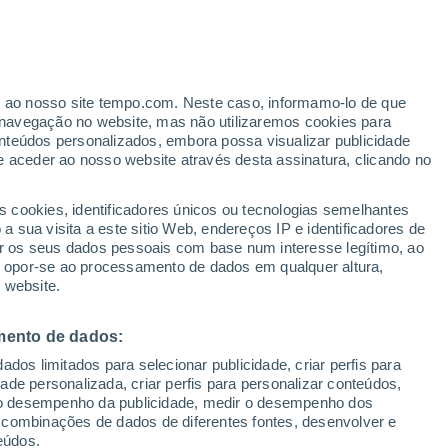
er ao nosso site tempo.com. Neste caso, informamo-lo de que
navegação no website, mas não utilizaremos cookies para
nteúdos personalizados, embora possa visualizar publicidade
e aceder ao nosso website através desta assinatura, clicando no
ertas
s cookies, identificadores únicos ou tecnologias semelhantes
 sua visita a este sitio Web, endereços IP e identificadores de
r os seus dados pessoais com base num interesse legítimo, ao
pas de chuva
Satélites
Modelos
ou opor-se ao processamento de dados em qualquer altura,
 website.
mento de dados:
omingo
Segunda
Terça
Quarta
dos limitados para selecionar publicidade, criar perfis para
9 Ago.
10 Ago.
11 Ago.
12 Ago.
idade personalizada, criar perfis para personalizar conteúdos,
ir o desempenho da publicidade, medir o desempenho dos
 combinações de dados de diferentes fontes, desenvolver e
eúdos.
90%
70%