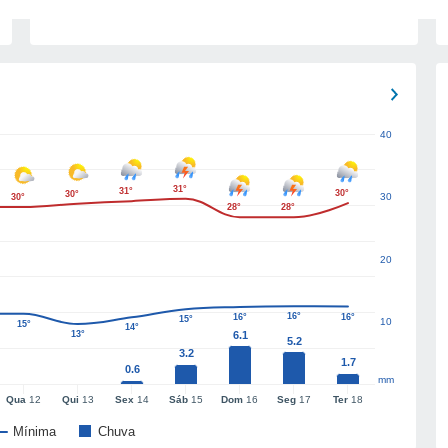
40
31°
31°
30°
30°
30
30°
28°
28°
20
16°
16°
16°
15°
10
15°
14°
13°
6.1
5.2
3.2
1.7
0.6
mm
Qua
12
Qui
13
Sex
14
Sáb
15
Dom
16
Seg
17
Ter
18
Mínima
Chuva