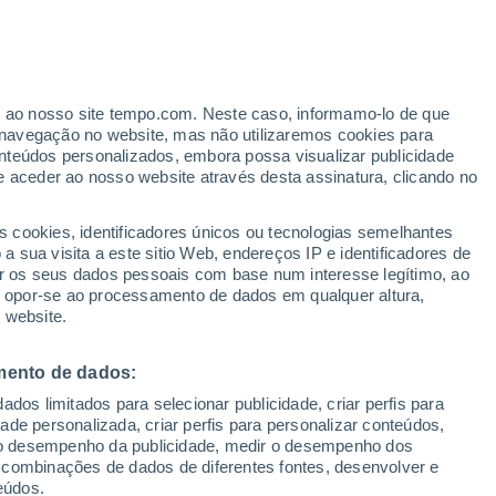
er ao nosso site tempo.com. Neste caso, informamo-lo de que
h
navegação no website, mas não utilizaremos cookies para
nteúdos personalizados, embora possa visualizar publicidade
e aceder ao nosso website através desta assinatura, clicando no
s cookies, identificadores únicos ou tecnologias semelhantes
 sua visita a este sitio Web, endereços IP e identificadores de
r os seus dados pessoais com base num interesse legítimo, ao
Radar de Chuva
Satélites
Modelos
ou opor-se ao processamento de dados em qualquer altura,
 website.
mento de dados:
Terça
Quarta
Quinta
Sexta
dos limitados para selecionar publicidade, criar perfis para
11 Ago.
12 Ago.
13 Ago.
14 Ago.
idade personalizada, criar perfis para personalizar conteúdos,
ir o desempenho da publicidade, medir o desempenho dos
 combinações de dados de diferentes fontes, desenvolver e
eúdos.