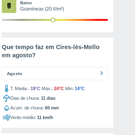
Baixo
Gramíneas (20 #/m³)
Que tempo faz em Cires-lès-Mello
em
agosto
?
Agosto
T. Média :
19°C
Máx.:
24°C
Min:
14°C
Dias de chuva:
11
dias
Acum. de chuva:
65 mm
Vento médio:
11 km/h