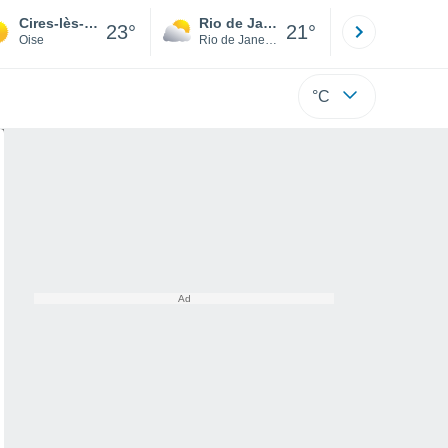
Cires-lès-Mello
Rio de Janeiro
São Paulo
23°
21°
Oise
Rio de Janeiro
São Paulo
°C