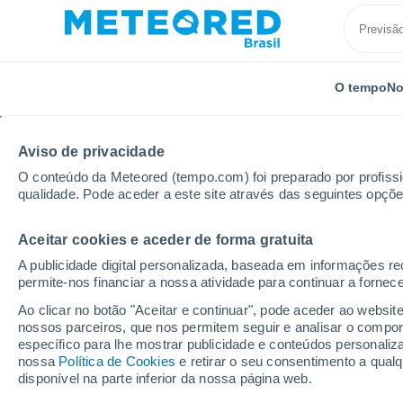
O tempo
No
Aviso de privacidade
O conteúdo da Meteored (tempo.com) foi preparado por profissio
qualidade. Pode aceder a este site através das seguintes opçõe
Aceitar cookies e aceder de forma gratuita
Início
França
Altos de França
Oise
Cires-lè
A publicidade digital personalizada, baseada em informações r
permite-nos financiar a nossa atividade para continuar a fornec
Previsão do tempo Cire
Ao clicar no botão "Aceitar e continuar", pode aceder ao websit
nossos parceiros, que nos permitem seguir e analisar o compo
10:46
Sábado
específico para lhe mostrar publicidade e conteúdos persona
nossa
Política de Cookies
e retirar o seu consentimento a qua
disponível na parte inferior da nossa página web.
Céu Claro