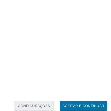
Caléndario Lunar
Seg
Ter
Qua
Qui
Sex
Sáb
Domo
8
9
10
11
12
13
14
15
16
17
18
19
20
21
CONFIGURAÇÕES
ACEITAR E CONTINUAR