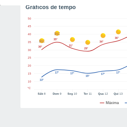
Gráficos de tempo
50
45
40
36°
35°
34°
35
31°
30°
29°
30
25
20
17°
17°
15
17°
17°
15°
13°
10
°C
Sáb
8
Dom
9
Seg
10
Ter
11
Qua
12
Qui
13
Máxima