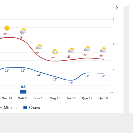
6
39°
37°
4
28°
27°
26°
25°
25°
2
21°
21°
18°
17°
17°
15°
13°
0.3
mm
Sex
14
Sáb
15
Dom
16
Seg
17
Ter
18
Qua
19
Qui
20
Mínima
Chuva