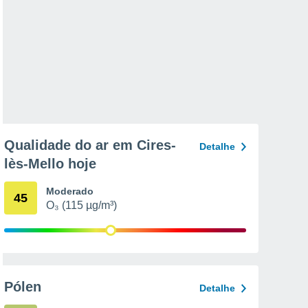
Qualidade do ar em Cires-
Detalhe
lès-Mello hoje
Moderado
45
O₃ (115 µg/m³)
Pólen
Detalhe