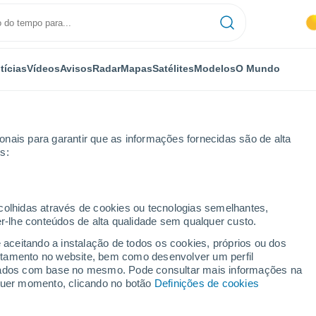
tícias
Vídeos
Avisos
Radar
Mapas
Satélites
Modelos
O Mundo
nais para garantir que as informações fornecidas são de alta
s:
s-Mello
ecolhidas através de cookies ou tecnologias semelhantes,
er-lhe conteúdos de alta qualidade sem qualquer custo.
s-lès-Mello
e aceitando a instalação de todos os cookies, próprios ou dos
rtamento no website, bem como desenvolver um perfil
...
lizados com base no mesmo. Pode consultar mais informações na
lquer momento, clicando no botão
Definições de cookies
Por horas
Intervalos nublados nas
próximas horas