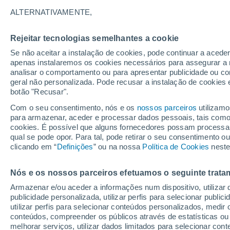
23°
ALTERNATIVAMENTE,
Rejeitar tecnologias semelhantes a cookie
Este
Se não aceitar a instalação de cookies, pode continuar a aced
Sensação de 25°
7
-
21 km/
apenas instalaremos os cookies necessários para assegurar a 
analisar o comportamento ou para apresentar publicidade ou co
geral não personalizada. Pode recusar a instalação de cookies 
botão "Recusar".
Última hora
Chuva de mais de 100 mm, tempestades e
Com o seu consentimento, nós e os
nossos parceiros
utilizamo
vendavais ainda ameaçam o Sul
para armazenar, aceder e processar dados pessoais, tais como a
cookies. É possível que alguns fornecedores possam processa
O Tempo 1 - 7 Dias
Atualidade
Mapas de nuvens
qual se pode opor. Para tal, pode retirar o seu consentimento 
clicando em “
Definições
” ou na nossa
Política de Cookies
neste
Nós e os nossos parceiros efetuamos o seguinte trata
Amanhã
Segunda
Hoje
Armazenar e/ou aceder a informações num dispositivo, utilizar da
9 Ago.
10 Ago.
8 Ago.
publicidade personalizada, utilizar perfis para selecionar public
utilizar perfis para selecionar conteúdos personalizados, med
conteúdos, compreender os públicos através de estatísticas ou
melhorar serviços, utilizar dados limitados para selecionar cont