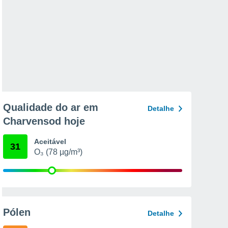
Qualidade do ar em
Detalhe
Charvensod hoje
Aceitável
31
O₃ (78 µg/m³)
Pólen
Detalhe