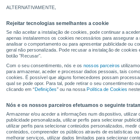
19°
ALTERNATIVAMENTE,
Rejeitar tecnologias semelhantes a cookie
Lua mingu
Se não aceitar a instalação de cookies, pode continuar a aced
Iluminada
Sensação de 19°
apenas instalaremos os cookies necessários para assegurar a 
analisar o comportamento ou para apresentar publicidade ou co
geral não personalizada. Pode recusar a instalação de cookies 
botão "Recusar".
Última hora
Intensa virada do tempo no Centro-Sul traz al
Com o seu consentimento, nós e os
nossos parceiros
utilizamo
de temporais, vendavais e muito frio
para armazenar, aceder e processar dados pessoais, tais como a
cookies. É possível que alguns fornecedores possam processa
O Tempo 1 - 7 Dias
Atualidade
Mapas de nuvens
qual se pode opor. Para tal, pode retirar o seu consentimento 
clicando em “
Definições
” ou na nossa
Política de Cookies
neste
Nós e os nossos parceiros efetuamos o seguinte trata
Amanhã
Domingo
S
Hoje
Armazenar e/ou aceder a informações num dispositivo, utilizar da
8 Ago.
9 Ago.
7 Ago.
publicidade personalizada, utilizar perfis para selecionar public
utilizar perfis para selecionar conteúdos personalizados, med
conteúdos, compreender os públicos através de estatísticas ou
melhorar serviços, utilizar dados limitados para selecionar cont
90%
60%