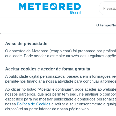
O tempo
No
Aviso de privacidade
O conteúdo da Meteored (tempo.com) foi preparado por profissio
qualidade. Pode aceder a este site através das seguintes opçõe
Aceitar cookies e aceder de forma gratuita
Início
Itália
Vale de Aosta
Charvensod
A publicidade digital personalizada, baseada em informações r
permite-nos financiar a nossa atividade para continuar a fornec
Previsão do tempo Ch
Ao clicar no botão "Aceitar e continuar", pode aceder ao websit
nossos parceiros, que nos permitem seguir e analisar o compo
05:16
Sexta
específico para lhe mostrar publicidade e conteúdos persona
nossa
Política de Cookies
e retirar o seu consentimento a qua
disponível na parte inferior da nossa página web.
Nuvens dispersas