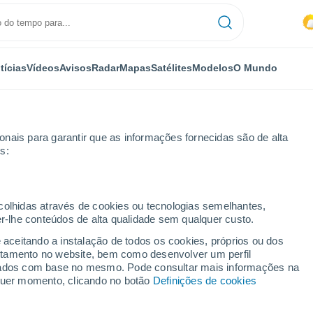
tícias
Vídeos
Avisos
Radar
Mapas
Satélites
Modelos
O Mundo
nais para garantir que as informações fornecidas são de alta
s:
ecolhidas através de cookies ou tecnologias semelhantes,
er-lhe conteúdos de alta qualidade sem qualquer custo.
arvensod
e aceitando a instalação de todos os cookies, próprios ou dos
rtamento no website, bem como desenvolver um perfil
...
lizados com base no mesmo. Pode consultar mais informações na
lquer momento, clicando no botão
Definições de cookies
Por horas
Intervalos nublados nas
próximas horas