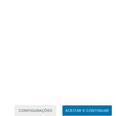
Caléndario Lunar
Seg
Ter
Qua
Qui
Sex
Sáb
Domo
7
8
9
10
11
12
13
14
15
16
17
18
19
20
CONFIGURAÇÕES
ACEITAR E CONTINUAR