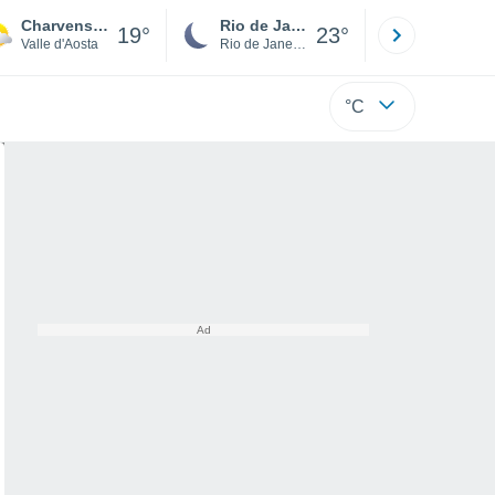
Charvensod
Rio de Janeiro
São Paulo
19°
23°
Valle d'Aosta
Rio de Janeiro
São Paulo
°C