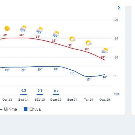
20
35°
35°
34°
15
32°
30°
28°
23°
10
20°
20°
20°
20°
18°
5
16°
15°
0.3
0.3
0.2
mm
Qui
13
Sex
14
Sáb
15
Dom
16
Seg
17
Ter
18
Qua
19
Mínima
Chuva