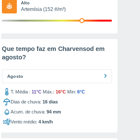
Alto
Artemísia (152 #/m³)
Que tempo faz em Charvensod em
agosto
?
Agosto
T. Média :
11°C
Máx.:
16°C
Min:
6°C
Dias de chuva:
16
dias
Acum. de chuva:
94 mm
Vento médio:
4 km/h