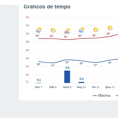
Gráficos de tempo
45
40
35
33°
32°
32°
32°
32°
31°
30
25
20
19°
19°
19°
18°
17°
17°
15
3.8
10
0.4
0.1
°C
Sex
7
Sáb
8
Dom
9
Seg
10
Ter
11
Qua
12
Máxima