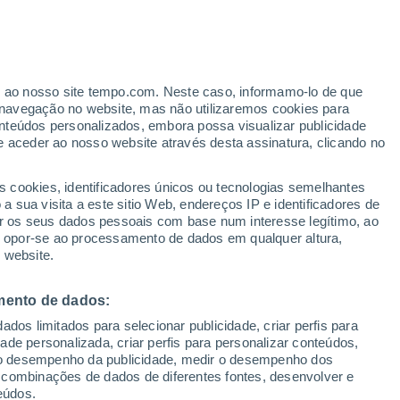
ante
er ao nosso site tempo.com. Neste caso, informamo-lo de que
:
35%
navegação no website, mas não utilizaremos cookies para
nteúdos personalizados, embora possa visualizar publicidade
e aceder ao nosso website através desta assinatura, clicando no
ertas
s cookies, identificadores únicos ou tecnologias semelhantes
 sua visita a este sitio Web, endereços IP e identificadores de
r os seus dados pessoais com base num interesse legítimo, ao
Radar de Chuva
Satélites
Modelos
ou opor-se ao processamento de dados em qualquer altura,
 website.
mento de dados:
egunda
Terça
Quarta
Quinta
dos limitados para selecionar publicidade, criar perfis para
10 Ago.
11 Ago.
12 Ago.
13 Ago.
idade personalizada, criar perfis para personalizar conteúdos,
ir o desempenho da publicidade, medir o desempenho dos
 combinações de dados de diferentes fontes, desenvolver e
eúdos.
90%