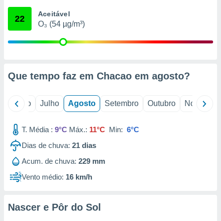
conteúdos.
Aceitável
22
O₃ (54 µg/m³)
ção
ão através
de
,
 e
Que tempo faz em Chacao em
agosto
?
dos,
publicidade
o
Junho
Julho
Agosto
Setembro
Outubro
Novembro
s, estudos
a e
mento de
T. Média :
9°C
Máx.:
11°C
Min:
6°C
Dias de chuva:
21
dias
ossos 1199
Acum. de chuva:
229 mm
eiros
Vento médio:
16 km/h
Nascer e Pôr do Sol