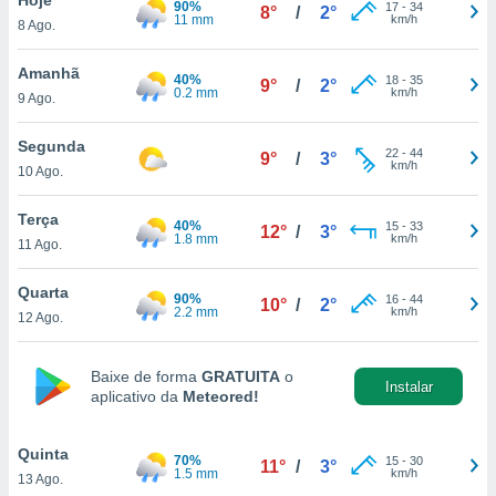
90%
para lhe
17
-
34
8°
/
2°
11 mm
km/h
8 Ago.
licidade e
ados com
Amanhã
40%
18
-
35
9°
/
2°
esmo. Pode
0.2 mm
km/h
9 Ago.
ais
s na nossa
Segunda
22
-
44
 Cookies
e
9°
/
3°
km/h
10 Ago.
u
nto a
omento,
Terça
40%
15
-
33
12°
/
3°
 botão
1.8 mm
km/h
11 Ago.
de cookies
na parte
Quarta
90%
16
-
44
nossa
10°
/
2°
2.2 mm
km/h
12 Ago.
.
IVAMENTE,
Baixe de forma
GRATUITA
o
Instalar
aplicativo da
Meteored!
as
tes a
Quinta
70%
15
-
30
11°
/
3°
1.5 mm
km/h
13 Ago.