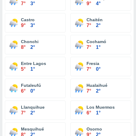
7°
3°
9°
4°
Castro
Chaitén
9°
3°
7°
2°
Chonchi
Cochamó
8°
2°
7°
1°
Entre Lagos
Fresia
5°
1°
7°
0°
Futaleufú
Hualaihué
6°
0°
7°
2°
Llanquihue
Los Muermos
7°
2°
6°
1°
Mesquihué
Osorno
8°
2°
9°
2°