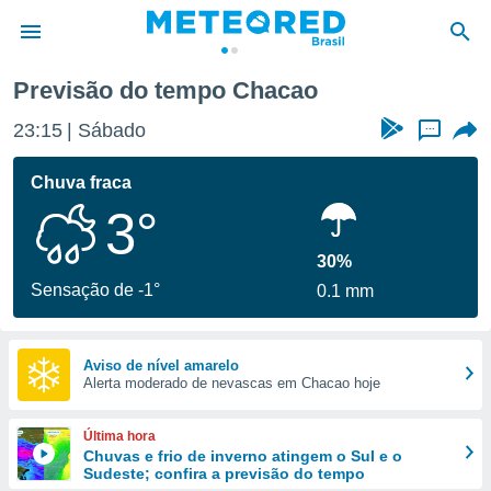
Previsão do tempo Chacao
de
23:15
Sábado
...
 da
tempo.com)
Chuva fraca
do por
3°
is para
e as
 fornecidas
30%
 qualidade.
Sensação de -1°
0.1 mm
r a este
s das
opções:
Aviso de nível amarelo
Alerta moderado de nevascas em Chacao hoje
ookies e
 forma
Última hora
e digital
Chuvas e frio de inverno atingem o Sul e o
Sudeste; confira a previsão do tempo
da,