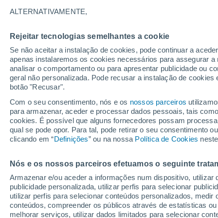
25°
ALTERNATIVAMENTE,
Rejeitar tecnologias semelhantes a cookie
Lua mingu
Se não aceitar a instalação de cookies, pode continuar a aced
Iluminada
Sensação de 25°
apenas instalaremos os cookies necessários para assegurar a 
analisar o comportamento ou para apresentar publicidade ou co
geral não personalizada. Pode recusar a instalação de cookies 
botão "Recusar".
Última hora
Ar polar traz o frio de inverno de volta ao Sul
Com o seu consentimento, nós e os
nossos parceiros
utilizamo
Sudeste; saiba o que esperar
para armazenar, aceder e processar dados pessoais, tais como a
cookies. É possível que alguns fornecedores possam processa
O Tempo 1 - 7 Dias
Atualidade
Mapas de chuva
R
qual se pode opor. Para tal, pode retirar o seu consentimento 
clicando em “
Definições
” ou na nossa
Política de Cookies
neste
Nós e os nossos parceiros efetuamos o seguinte trata
Amanhã
Sábado
D
Hoje
Armazenar e/ou aceder a informações num dispositivo, utilizar da
7 Ago.
8 Ago.
6 Ago.
publicidade personalizada, utilizar perfis para selecionar public
utilizar perfis para selecionar conteúdos personalizados, med
conteúdos, compreender os públicos através de estatísticas ou
melhorar serviços, utilizar dados limitados para selecionar cont
90%
70%
80%