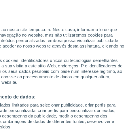
ante
er ao nosso site tempo.com. Neste caso, informamo-lo de que
:
44%
navegação no website, mas não utilizaremos cookies para
nteúdos personalizados, embora possa visualizar publicidade
e aceder ao nosso website através desta assinatura, clicando no
 e
s cookies, identificadores únicos ou tecnologias semelhantes
 sua visita a este sitio Web, endereços IP e identificadores de
r os seus dados pessoais com base num interesse legítimo, ao
adar de Chuva
Satélites
Modelos
ou opor-se ao processamento de dados em qualquer altura,
 website.
mento de dados:
omingo
Segunda
Terça
Quarta
dos limitados para selecionar publicidade, criar perfis para
9 Ago.
10 Ago.
11 Ago.
12 Ago.
idade personalizada, criar perfis para personalizar conteúdos,
ir o desempenho da publicidade, medir o desempenho dos
 combinações de dados de diferentes fontes, desenvolver e
eúdos.
90%
70%
80%
80%