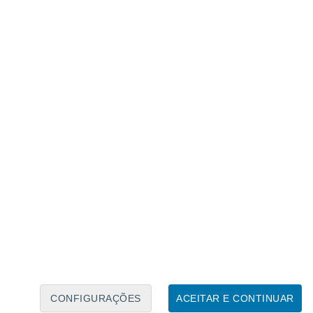
Caléndario Lunar
Seg
Ter
Qua
Qui
Sex
Sáb
Domo
6
7
8
9
10
11
12
13
14
15
16
17
18
19
CONFIGURAÇÕES
ACEITAR E CONTINUAR