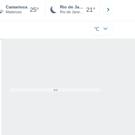
Camarioca
Rio de Janeiro
São Paulo
25°
21°
Matanzas
Rio de Janeiro
São Paulo
°C