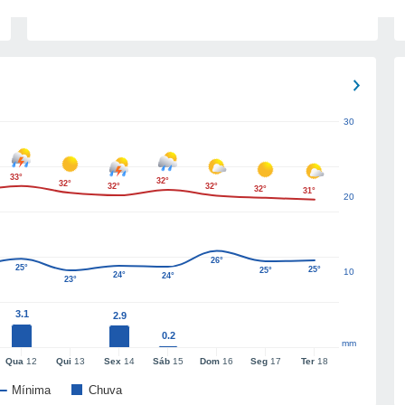
30
33°
32°
32°
32°
32°
32°
31°
20
26°
25°
25°
25°
10
24°
24°
23°
3.1
2.9
0.2
mm
Qua
12
Qui
13
Sex
14
Sáb
15
Dom
16
Seg
17
Ter
18
Mínima
Chuva