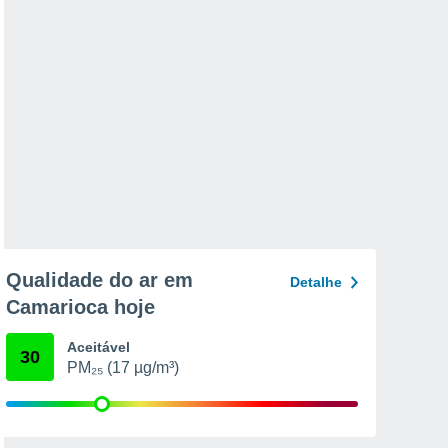
Qualidade do ar em
Detalhe
Camarioca hoje
Aceitável
30
PM₂₅ (17 µg/m³)