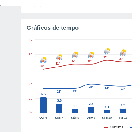
Tempo para o amanhecer
2h 48m
Gráficos de tempo
40
35
33°
32°
32°
32°
31°
30°
30
25
25°
24°
24°
23°
23°
6.5
20
3.8
2.5
1.9
1.6
1.1
°C
Qui
6
Sex
7
Sáb
8
Dom
9
Seg
10
Ter
11
Máxima