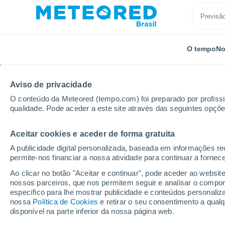
O tempo
No
Aviso de privacidade
O conteúdo da Meteored (tempo.com) foi preparado por profissio
qualidade. Pode aceder a este site através das seguintes opçõe
Aceitar cookies e aceder de forma gratuita
Início
Cuba
Província de Matanzas
Camarioca
A publicidade digital personalizada, baseada em informações r
permite-nos financiar a nossa atividade para continuar a fornec
Previsão do tempo Ca
Ao clicar no botão "Aceitar e continuar", pode aceder ao websit
nossos parceiros, que nos permitem seguir e analisar o compo
03:46
Quinta
específico para lhe mostrar publicidade e conteúdos persona
nossa
Política de Cookies
e retirar o seu consentimento a qua
disponível na parte inferior da nossa página web.
Nuvens dispersas