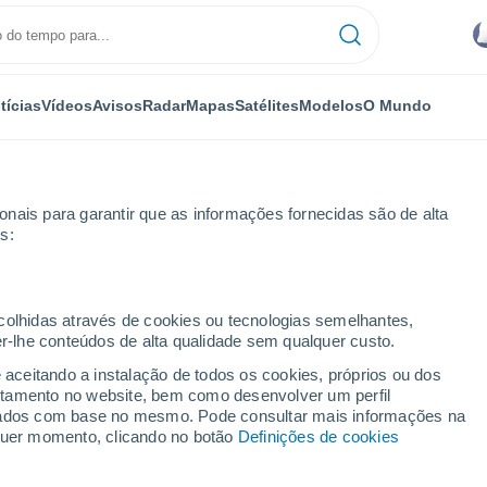
tícias
Vídeos
Avisos
Radar
Mapas
Satélites
Modelos
O Mundo
nais para garantir que as informações fornecidas são de alta
s:
ecolhidas através de cookies ou tecnologias semelhantes,
er-lhe conteúdos de alta qualidade sem qualquer custo.
marioca
e aceitando a instalação de todos os cookies, próprios ou dos
rtamento no website, bem como desenvolver um perfil
...
lizados com base no mesmo. Pode consultar mais informações na
lquer momento, clicando no botão
Definições de cookies
Por horas
Chuva fraca nas próximas horas