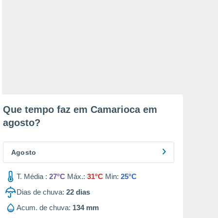
Que tempo faz em Camarioca em
agosto
?
Agosto
T. Média :
27°C
Máx.:
31°C
Min:
25°C
Dias de chuva:
22
dias
Acum. de chuva:
134 mm