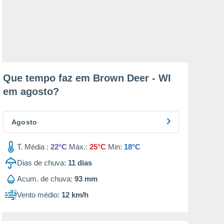
Que tempo faz em Brown Deer - WI
em
agosto
?
Agosto
T. Média :
22°C
Máx.:
25°C
Min:
18°C
Dias de chuva:
11
dias
Acum. de chuva:
93 mm
Vento médio:
12 km/h