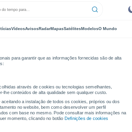
tícias
Vídeos
Avisos
Radar
Mapas
Satélites
Modelos
O Mundo
nais para garantir que as informações fornecidas são de alta
s:
ecolhidas através de cookies ou tecnologias semelhantes,
er-lhe conteúdos de alta qualidade sem qualquer custo.
wn Deer - WI
e aceitando a instalação de todos os cookies, próprios ou dos
rtamento no website, bem como desenvolver um perfil
...
lizados com base no mesmo. Pode consultar mais informações na
lquer momento, clicando no botão
Definições de cookies
Por horas
Intervalos nublados nas
próximas horas