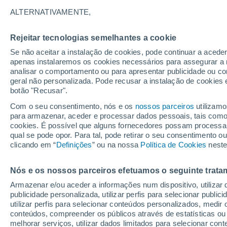
21°
ALTERNATIVAMENTE,
Rejeitar tecnologias semelhantes a cookie
Lua mingu
Se não aceitar a instalação de cookies, pode continuar a aced
Iluminada
Sensação de 21°
apenas instalaremos os cookies necessários para assegurar a 
analisar o comportamento ou para apresentar publicidade ou co
geral não personalizada. Pode recusar a instalação de cookies 
botão "Recusar".
Última hora
Intensa virada do tempo no Centro-Sul traz al
Com o seu consentimento, nós e os
nossos parceiros
utilizamo
de temporais, vendavais e muito frio
para armazenar, aceder e processar dados pessoais, tais como a
cookies. É possível que alguns fornecedores possam processa
O Tempo 1 - 7 Dias
Atualidade
Mapas de nuvens
qual se pode opor. Para tal, pode retirar o seu consentimento 
clicando em “
Definições
” ou na nossa
Política de Cookies
neste
Nós e os nossos parceiros efetuamos o seguinte trata
Amanhã
Sábado
D
Hoje
Armazenar e/ou aceder a informações num dispositivo, utilizar da
7 Ago.
8 Ago.
6 Ago.
publicidade personalizada, utilizar perfis para selecionar public
utilizar perfis para selecionar conteúdos personalizados, med
conteúdos, compreender os públicos através de estatísticas ou
melhorar serviços, utilizar dados limitados para selecionar cont
50%
30%
80%