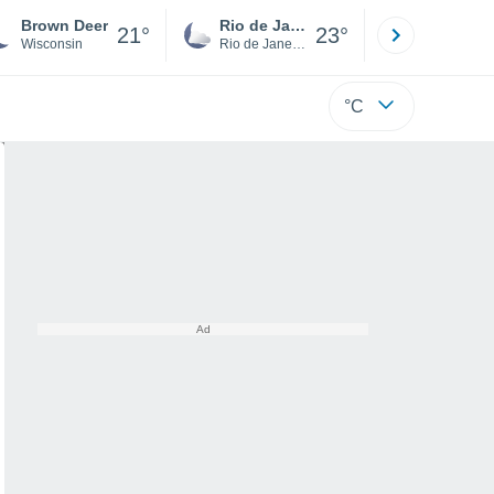
Brown Deer
Rio de Janeiro
São Paulo
21°
23°
Wisconsin
Rio de Janeiro
São Paulo
°C