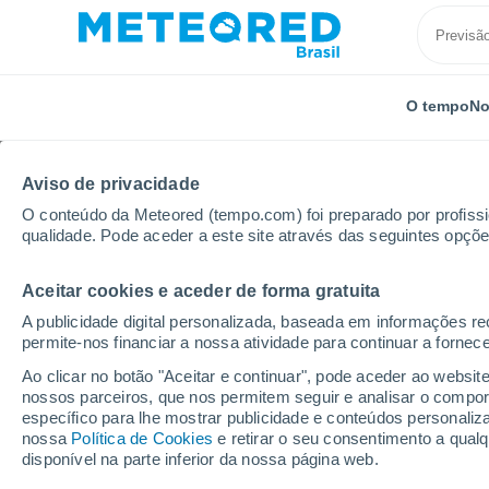
O tempo
No
Aviso de privacidade
O conteúdo da Meteored (tempo.com) foi preparado por profissio
qualidade. Pode aceder a este site através das seguintes opçõe
Aceitar cookies e aceder de forma gratuita
Início
Estados Unidos
Wisconsin
Brown Deer
A publicidade digital personalizada, baseada em informações r
permite-nos financiar a nossa atividade para continuar a fornec
Previsão do tempo Bro
Ao clicar no botão "Aceitar e continuar", pode aceder ao websit
nossos parceiros, que nos permitem seguir e analisar o compo
23:40
Quinta
específico para lhe mostrar publicidade e conteúdos persona
nossa
Política de Cookies
e retirar o seu consentimento a qua
disponível na parte inferior da nossa página web.
Céu Claro