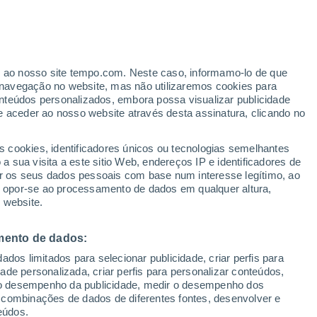
ante
er ao nosso site tempo.com. Neste caso, informamo-lo de que
:
43%
navegação no website, mas não utilizaremos cookies para
nteúdos personalizados, embora possa visualizar publicidade
e aceder ao nosso website através desta assinatura, clicando no
ertas
s cookies, identificadores únicos ou tecnologias semelhantes
 sua visita a este sitio Web, endereços IP e identificadores de
r os seus dados pessoais com base num interesse legítimo, ao
Radar de Chuva
Satélites
Modelos
ou opor-se ao processamento de dados em qualquer altura,
 website.
mento de dados:
omingo
Segunda
Terça
Quarta
dos limitados para selecionar publicidade, criar perfis para
9 Ago.
10 Ago.
11 Ago.
12 Ago.
idade personalizada, criar perfis para personalizar conteúdos,
ir o desempenho da publicidade, medir o desempenho dos
 combinações de dados de diferentes fontes, desenvolver e
eúdos.
60%
80%
70%
60%