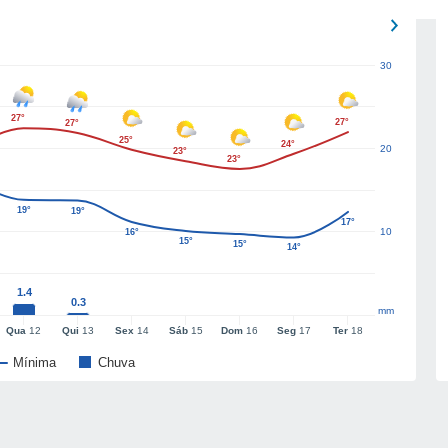
30
27°
27°
27°
25°
24°
20
23°
23°
19°
19°
17°
10
16°
15°
15°
14°
1.4
0.3
mm
Qua
12
Qui
13
Sex
14
Sáb
15
Dom
16
Seg
17
Ter
18
Mínima
Chuva