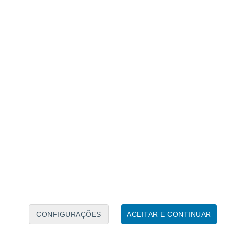
Caléndario Lunar
Seg
Ter
Qua
Qui
Sex
Sáb
Domo
6
7
8
9
10
11
12
13
14
15
16
17
18
19
CONFIGURAÇÕES
ACEITAR E CONTINUAR