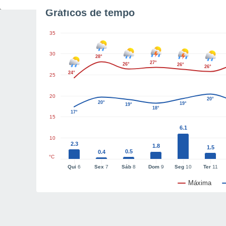
Gráficos de tempo
35
30
28°
27°
26°
26°
26°
24°
25
20
20°
20°
19°
19°
18°
17°
15
6.1
10
2.3
1.8
1.5
0.5
0.4
°C
Qui
6
Sex
7
Sáb
8
Dom
9
Seg
10
Ter
11
Máxima