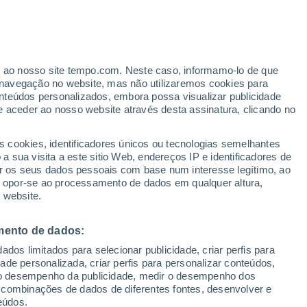
Aviso de nível laranja
Alerta importante de temperaturas
altas em Brézins hoje
o
er ao nosso site tempo.com. Neste caso, informamo-lo de que
navegação no website, mas não utilizaremos cookies para
nteúdos personalizados, embora possa visualizar publicidade
e aceder ao nosso website através desta assinatura, clicando no
s cookies, identificadores únicos ou tecnologias semelhantes
 sua visita a este sitio Web, endereços IP e identificadores de
r os seus dados pessoais com base num interesse legítimo, ao
ura
Radar de Chuva
Satélites
Modelos
ou opor-se ao processamento de dados em qualquer altura,
 website.
mento de dados:
omingo
Segunda
Terça
Quarta
dos limitados para selecionar publicidade, criar perfis para
9 Ago.
10 Ago.
11 Ago.
12 Ago.
idade personalizada, criar perfis para personalizar conteúdos,
ir o desempenho da publicidade, medir o desempenho dos
 combinações de dados de diferentes fontes, desenvolver e
eúdos.
80%