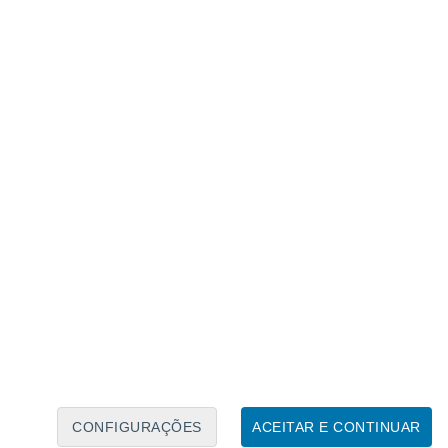
Caléndario Lunar
Seg
Ter
Qua
Qui
Sex
Sáb
Domo
6
7
8
9
10
11
12
13
14
15
16
17
18
19
CONFIGURAÇÕES
ACEITAR E CONTINUAR