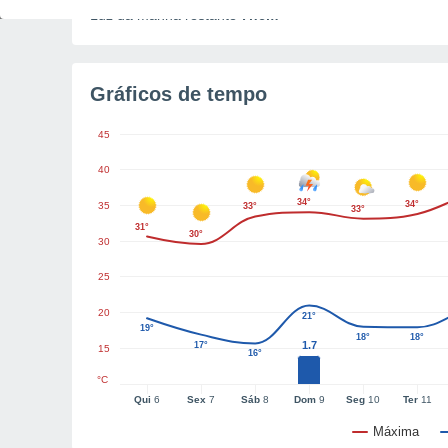
Luz da manhã restante
7h6m
Gráficos de tempo
45
40
34°
34°
35
33°
33°
31°
30°
30
25
20
21°
19°
18°
18°
1.7
17°
15
16°
°C
Qui
6
Sex
7
Sáb
8
Dom
9
Seg
10
Ter
11
Máxima