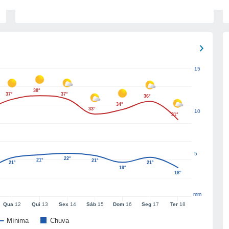
15
38°
37°
37°
36°
34°
33°
10
31°
5
22°
21°
21°
21°
21°
19°
18°
mm
Qua
12
Qui
13
Sex
14
Sáb
15
Dom
16
Seg
17
Ter
18
Mínima
Chuva