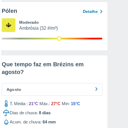
Pólen
Detalhe
Moderado
Ambrósia (32 #/m³)
Que tempo faz em Brézins em
agosto
?
Agosto
T. Média :
21°C
Máx.:
27°C
Min:
15°C
Dias de chuva:
8
dias
Acum. de chuva:
64 mm