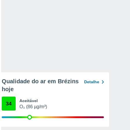
Qualidade do ar em Brézins
Detalhe
hoje
Aceitável
34
O₃ (86 µg/m³)