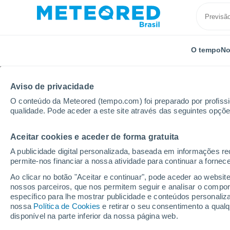
O tempo
No
Aviso de privacidade
O conteúdo da Meteored (tempo.com) foi preparado por profissio
qualidade. Pode aceder a este site através das seguintes opçõe
Aceitar cookies e aceder de forma gratuita
Início
França
Auvérnia-Ródano-Alpes
Isère
A publicidade digital personalizada, baseada em informações r
permite-nos financiar a nossa atividade para continuar a fornec
Previsão do tempo Bré
Ao clicar no botão "Aceitar e continuar", pode aceder ao websit
nossos parceiros, que nos permitem seguir e analisar o compo
14:26
Quinta
específico para lhe mostrar publicidade e conteúdos persona
nossa
Política de Cookies
e retirar o seu consentimento a qua
disponível na parte inferior da nossa página web.
Céu Claro