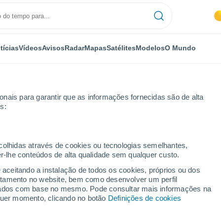
tícias
Vídeos
Avisos
Radar
Mapas
Satélites
Modelos
O Mundo
nais para garantir que as informações fornecidas são de alta
s:
Brézins
ecolhidas através de cookies ou tecnologias semelhantes,
er-lhe conteúdos de alta qualidade sem qualquer custo.
zins
e aceitando a instalação de todos os cookies, próprios ou dos
rtamento no website, bem como desenvolver um perfil
...
lizados com base no mesmo. Pode consultar mais informações na
lquer momento, clicando no botão
Definições de cookies
Por horas
Céu limpo nas próximas horas