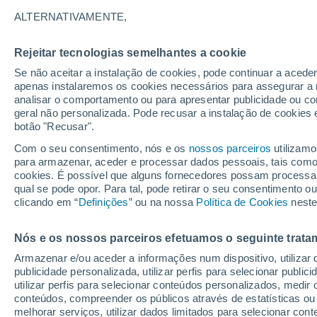
29°
ALTERNATIVAMENTE,
Rejeitar tecnologias semelhantes a cookie
UV
8 Muit
elevado!
Se não aceitar a instalação de cookies, pode continuar a aced
Sensação de 29°
FPS
25-50
apenas instalaremos os cookies necessários para assegurar a 
analisar o comportamento ou para apresentar publicidade ou co
geral não personalizada. Pode recusar a instalação de cookies 
botão "Recusar".
Última hora
Ciclone bomba se forma nas próximas horas;
Com o seu consentimento, nós e os
nossos parceiros
utilizamo
entenda os riscos para o Sudeste
para armazenar, aceder e processar dados pessoais, tais como a
cookies. É possível que alguns fornecedores possam processa
O Tempo 1 - 7 Dias
Atualidade
Mapas de temperat
qual se pode opor. Para tal, pode retirar o seu consentimento 
clicando em “
Definições
” ou na nossa
Política de Cookies
neste
Nós e os nossos parceiros efetuamos o seguinte trata
Amanhã
Sábado
D
Hoje
Armazenar e/ou aceder a informações num dispositivo, utilizar da
7 Ago.
8 Ago.
6 Ago.
publicidade personalizada, utilizar perfis para selecionar public
utilizar perfis para selecionar conteúdos personalizados, med
conteúdos, compreender os públicos através de estatísticas ou
melhorar serviços, utilizar dados limitados para selecionar cont