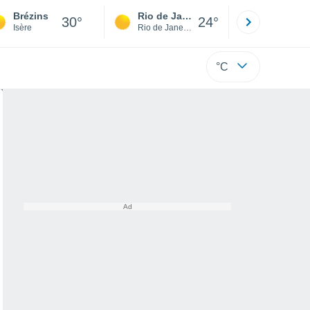
Brézins
Rio de Janeiro
São Paulo
30°
24°
Isère
Rio de Janeiro
São Paulo
°C