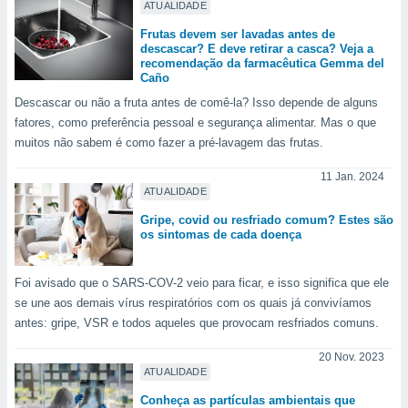
conteúdos.
ATUALIDADE
Frutas devem ser lavadas antes de
ção
descascar? E deve retirar a casca? Veja a
recomendação da farmacêutica Gemma del
Caño
ão através
de
Descascar ou não a fruta antes de comê-la? Isso depende de alguns
,
fatores, como preferência pessoal e segurança alimentar. Mas o que
 e
muitos não sabem é como fazer a pré-lavagem das frutas.
dos,
11 Jan. 2024
publicidade
ATUALIDADE
s, estudos
a e
Gripe, covid ou resfriado comum? Estes são
os sintomas de cada doença
mento de
Foi avisado que o SARS-COV-2 veio para ficar, e isso significa que ele
ossos 1199
eiros
se une aos demais vírus respiratórios com os quais já convivíamos
antes: gripe, VSR e todos aqueles que provocam resfriados comuns.
20 Nov. 2023
ATUALIDADE
Conheça as partículas ambientais que