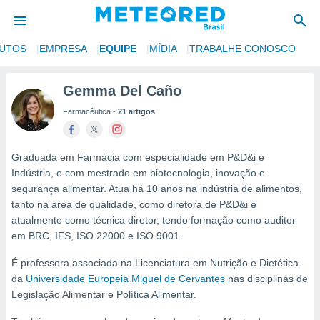
UTOS
EMPRESA
EQUIPE
MÍDIA
TRABALHE CONOSCO
de
Gemma Del Caño
 da
Farmacêutica -
21 artigos
tempo.com)
do por
is para
e as
Graduada em Farmácia com especialidade em P&D&i e
 fornecidas
Indústria, e com mestrado em biotecnologia, inovação e
 qualidade.
segurança alimentar. Atua há 10 anos na indústria de alimentos,
r a este
tanto na área de qualidade, como diretora de P&D&i e
s das
atualmente como técnica diretor, tendo formação como auditor
opções:
em BRC, IFS, ISO 22000 e ISO 9001.
ookies e
É professora associada na Licenciatura em Nutrição e Dietética
 forma
da
Universidade Europeia Miguel de Cervantes
nas disciplinas de
Legislação Alimentar e Política Alimentar.
e digital
da,