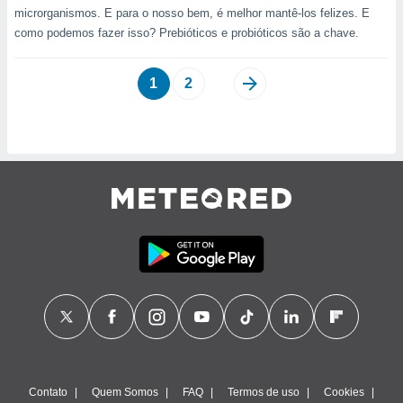
microrganismos. E para o nosso bem, é melhor mantê-los felizes. E
como podemos fazer isso? Prebióticos e probióticos são a chave.
1
2
Contato
Quem Somos
FAQ
Termos de uso
Cookies