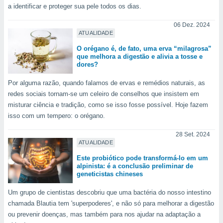
a identificar e proteger sua pele todos os dias.
o qual se
ara tal,
06 Dez. 2024
 o seu
ATUALIDADE
to ou opor-
essamento
O orégano é, de fato, uma erva “milagrosa”
m qualquer
que melhora a digestão e alivia a tosse e
ando em “
dores?
 ou na
Por alguma razão, quando falamos de ervas e remédios naturais, as
 Cookies
redes sociais tornam-se um celeiro de conselhos que insistem em
te.
misturar ciência e tradição, como se isso fosse possível. Hoje fazem
isso com um tempero: o orégano.
 nossos
28 Set. 2024
s o
ATUALIDADE
Este probiótico pode transformá-lo em um
o de
alpinista: é a conclusão preliminar de
geneticistas chineses
e/ou aceder
ões num
Um grupo de cientistas descobriu que uma bactéria do nosso intestino
utilizar
chamada Blautia tem 'superpoderes', e não só para melhorar a digestão
ados para
ou prevenir doenças, mas também para nos ajudar na adaptação a
publicidade,