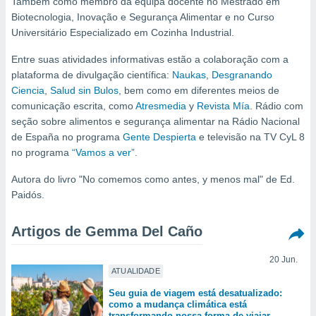
Também como membro da equipa docente no Mestrado em
m
Biotecnologia, Inovação e Segurança Alimentar e no Curso
 recolhidas
cookies ou
Universitário Especializado em Cozinha Industrial.
, permite-
Entre suas atividades informativas estão a colaboração com a
ar a nossa
plataforma de divulgação científica:
Naukas
,
Desgranando
ara
ACEITAR
Ciencia
,
Salud sin Bulos
, bem como em diferentes meios de
 fornecer-
E
comunicação escrita, como
Atresmedia
y
Revista Mía
. Rádio com
os de alta
CONTINUAR
seção sobre alimentos e segurança alimentar na Rádio Nacional
sem
de España no programa
Gente Despierta
e televisão na TV CyL 8
sto.
CONFIGURAÇÕES
no programa
“Vamos a ver”
.
o botão
ontinuar",
Autora do livro "No comemos como antes, y menos mal" de Ed.
r ao
Paidós.
itando a
de todos os
óprios ou
Artigos de Gemma Del Caño
parceiros,
rmitem
20 Jun.
lisar o
ATUALIDADE
nto no
Seu guia de viagem está desatualizado:
em como
como a mudança climática está
 um perfil
transformando nossa forma de viajar