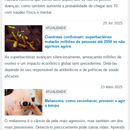
ite através
doenças, como também aumenta a probabilidade de chegar aos 70
atura,
com saúdes física e mental.
 botão
25 Jul. 2025
ATUALIDADE
nto, nós e
Cientistas confirmam: superbactérias
arceiros
matarão milhões de pessoas até 2050 se não
cookies,
agirmos agora
ores únicos
ias
As superbactérias avançam silenciosamente, ameaçando milhões de
s para
mortes e um impacto econômico global sem precedentes. Detê-las
 aceder e
depende do uso responsável de antibióticos e de políticas de saúde
dados
eficazes.
ais como a
 este sitio
23 Maio 2025
eços IP e
ATUALIDADE
ores de
Melanoma: como reconhecer, prevenir e agir
possível
a tempo
es possam
os seus
O melanoma é o câncer de pele mais agressivo, mas também um dos
oais com
mais preveníveis. Detectá-lo precocemente pode salvar vidas. Aprenda
nteresse