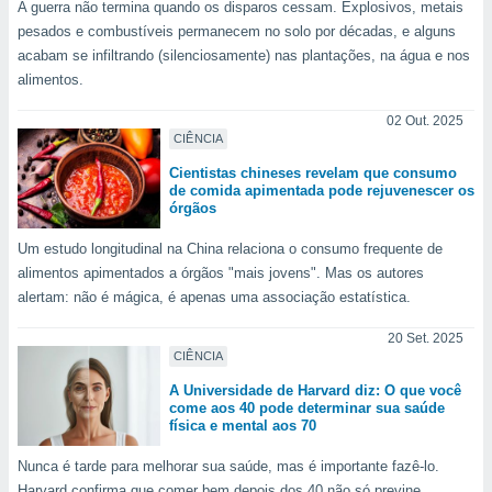
tar a
A guerra não termina quando os disparos cessam. Explosivos, metais
de cookies,
pesados e combustíveis permanecem no solo por décadas, e alguns
uar a
acabam se infiltrando (silenciosamente) nas plantações, na água e nos
osso site
alimentos.
 Neste
mamo-lo de
02 Out. 2025
CIÊNCIA
s os
cessários
Cientistas chineses revelam que consumo
de comida apimentada pode rejuvenescer os
rar a
órgãos
no website,
ilizaremos
Um estudo longitudinal na China relaciona o consumo frequente de
a analisar o
alimentos apimentados a órgãos "mais jovens". Mas os autores
nto ou
alertam: não é mágica, é apenas uma associação estatística.
ntar
 ou
20 Set. 2025
CIÊNCIA
dos,
ssa
A Universidade de Harvard diz: O que você
ublicidade
come aos 40 pode determinar sua saúde
física e mental aos 70
ada. Pode
nstalação de
Nunca é tarde para melhorar sua saúde, mas é importante fazê-lo.
ceder ao
Harvard confirma que comer bem depois dos 40 não só previne