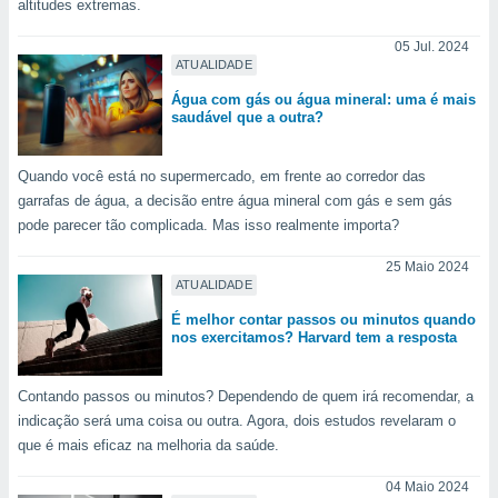
altitudes extremas.
 para
05 Jul. 2024
a, utilizar
ATUALIDADE
selecionar
Água com gás ou água mineral: uma é mais
saudável que a outra?
a, criar
personalizar
tilizar
Quando você está no supermercado, em frente ao corredor das
selecionar
garrafas de água, a decisão entre água mineral com gás e sem gás
dos, medir
pode parecer tão complicada. Mas isso realmente importa?
nho da
, medir o
25 Maio 2024
ATUALIDADE
o dos
É melhor contar passos ou minutos quando
r os
nos exercitamos? Harvard tem a resposta
ravés de
s ou
s de dados
Contando passos ou minutos? Dependendo de quem irá recomendar, a
es fontes,
indicação será uma coisa ou outra. Agora, dois estudos revelaram o
 e melhorar
que é mais eficaz na melhoria da saúde.
ilizar dados
ara
04 Maio 2024