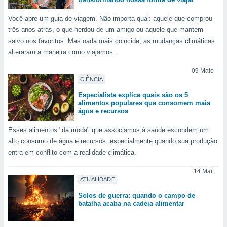
para lhe
licidade e
Você abre um guia de viagem. Não importa qual: aquele que comprou
três anos atrás, o que herdou de um amigo ou aquele que mantém
ados com
salvo nos favoritos. Mas nada mais coincide; as mudanças climáticas
esmo. Pode
ais
alteraram a maneira como viajamos.
s na nossa
 Cookies
e
09 Maio
CIÊNCIA
u
nto a
Especialista explica quais são os 5
omento,
alimentos populares que consomem mais
 botão
água e recursos
de cookies
na parte
Esses alimentos "da moda" que associamos à saúde escondem um
nossa
alto consumo de água e recursos, especialmente quando sua produção
.
entra em conflito com a realidade climática.
IVAMENTE,
14 Mar.
ATUALIDADE
Solos de guerra: quando o campo de
as
batalha acaba na cadeia alimentar
tes a