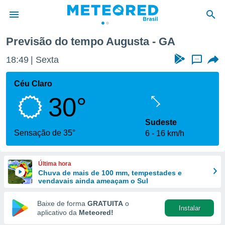
Previsão do tempo Augusta - GA
de
18:49
Sexta
...
 da
tempo.com)
Céu Claro
do por
30°
is para
e as
 fornecidas
Sudeste
 qualidade.
Sensação de 35°
6
16 km/h
r a este
s das
opções:
Última hora
Chuva de mais de 100 mm, tempestades e
ookies e
vendavais ainda ameaçam o Sul
 forma
Baixe de forma
GRATUITA
o
Instalar
e digital
aplicativo da
Meteored!
da,