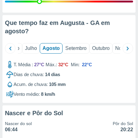
conteúdos.
ção
Que tempo faz em Augusta - GA em
ão através
agosto
?
de
,
 e
o
Junho
Julho
Agosto
Setembro
Outubro
Novembro
dos,
publicidade
T. Média :
27°C
Máx.:
32°C
Min:
22°C
s, estudos
Dias de chuva:
14
dias
a e
mento de
Acum. de chuva:
105 mm
Vento médio:
8 km/h
ossos 1199
eiros
Nascer e Pôr do Sol
Nascer do sol
Pôr do Sol
06:44
20:22