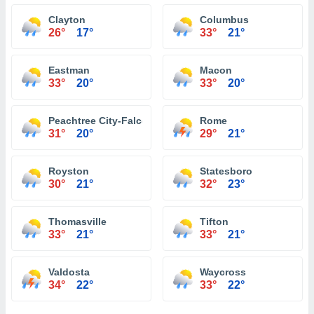
Clayton
Columbus
26°
17°
33°
21°
Eastman
Macon
33°
20°
33°
20°
Peachtree City-Falcon Field Atlanta
Rome
31°
20°
29°
21°
Royston
Statesboro
30°
21°
32°
23°
Thomasville
Tifton
33°
21°
33°
21°
Valdosta
Waycross
34°
22°
33°
22°