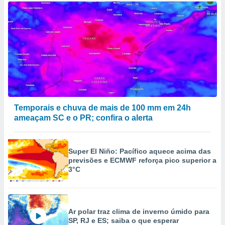
Temporais e chuva de mais de 100 mm em 24h
ameaçam SC e o PR; confira o alerta
Super El Niño: Pacífico aquece acima das
previsões e ECMWF reforça pico superior a
3°C
Ar polar traz clima de inverno úmido para
SP, RJ e ES; saiba o que esperar