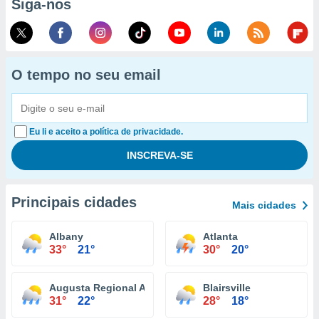
Siga-nos
O tempo no seu email
Eu li e aceito a política de privacidade.
Principais cidades
Mais cidades
Albany
Atlanta
33°
21°
30°
20°
Augusta Regional Airport
Blairsville
31°
22°
28°
18°