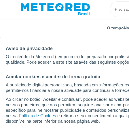
O tempo
No
Aviso de privacidade
O conteúdo da Meteored (tempo.com) foi preparado por profissio
qualidade. Pode aceder a este site através das seguintes opçõe
Aceitar cookies e aceder de forma gratuita
Início
Rússia
Tuva
Arzhaan
A publicidade digital personalizada, baseada em informações r
permite-nos financiar a nossa atividade para continuar a fornec
Previsão do tempo Arz
Ao clicar no botão "Aceitar e continuar", pode aceder ao websit
nossos parceiros, que nos permitem seguir e analisar o compo
13:33
Sexta
específico para lhe mostrar publicidade e conteúdos persona
nossa
Política de Cookies
e retirar o seu consentimento a qua
disponível na parte inferior da nossa página web.
Parcialmente nublado