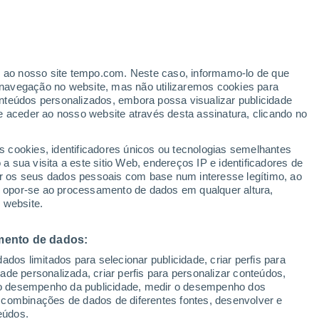
erado
er ao nosso site tempo.com. Neste caso, informamo-lo de que
navegação no website, mas não utilizaremos cookies para
nteúdos personalizados, embora possa visualizar publicidade
e aceder ao nosso website através desta assinatura, clicando no
ertas
s cookies, identificadores únicos ou tecnologias semelhantes
 sua visita a este sitio Web, endereços IP e identificadores de
r os seus dados pessoais com base num interesse legítimo, ao
adar de Chuva
Satélites
Modelos
ou opor-se ao processamento de dados em qualquer altura,
 website.
mento de dados:
egunda
Terça
Quarta
Quinta
dos limitados para selecionar publicidade, criar perfis para
10 Ago.
11 Ago.
12 Ago.
13 Ago.
idade personalizada, criar perfis para personalizar conteúdos,
ir o desempenho da publicidade, medir o desempenho dos
 combinações de dados de diferentes fontes, desenvolver e
eúdos.