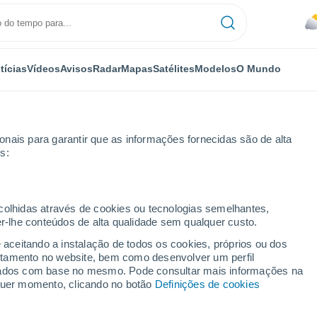
tícias
Vídeos
Avisos
Radar
Mapas
Satélites
Modelos
O Mundo
nais para garantir que as informações fornecidas são de alta
s:
ecolhidas através de cookies ou tecnologias semelhantes,
er-lhe conteúdos de alta qualidade sem qualquer custo.
haan
e aceitando a instalação de todos os cookies, próprios ou dos
rtamento no website, bem como desenvolver um perfil
...
lizados com base no mesmo. Pode consultar mais informações na
lquer momento, clicando no botão
Definições de cookies
Por horas
Chuva fraca nas próximas horas