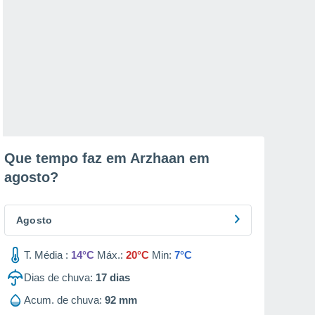
Que tempo faz em Arzhaan em
agosto
?
Agosto
T. Média :
14°C
Máx.:
20°C
Min:
7°C
Dias de chuva:
17
dias
Acum. de chuva:
92 mm