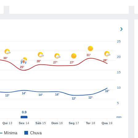
25
31°
20
30°
28°
28°
27°
27°
25°
15
10
16°
14°
14°
14°
13°
12°
12°
5
0.9
mm
Qui
13
Sex
14
Sáb
15
Dom
16
Seg
17
Ter
18
Qua
19
Mínima
Chuva