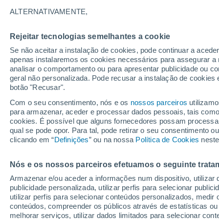
23°
ALTERNATIVAMENTE,
Rejeitar tecnologias semelhantes a cookie
UV
5 Mod
Se não aceitar a instalação de cookies, pode continuar a aced
Sensação de 25°
FPS
6-10
apenas instalaremos os cookies necessários para assegurar a 
analisar o comportamento ou para apresentar publicidade ou co
geral não personalizada. Pode recusar a instalação de cookies 
botão "Recusar".
Última hora
Intensa virada do tempo no Centro-Sul traz al
Com o seu consentimento, nós e os
nossos parceiros
utilizamo
de temporais, vendavais e muito frio
para armazenar, aceder e processar dados pessoais, tais como a
cookies. É possível que alguns fornecedores possam processa
O Tempo 1 - 7 Dias
Atualidade
Mapas de chuva
R
qual se pode opor. Para tal, pode retirar o seu consentimento 
clicando em “
Definições
” ou na nossa
Política de Cookies
neste
Nós e os nossos parceiros efetuamos o seguinte trata
Amanhã
Domingo
S
Hoje
Armazenar e/ou aceder a informações num dispositivo, utilizar da
8 Ago.
9 Ago.
7 Ago.
publicidade personalizada, utilizar perfis para selecionar public
utilizar perfis para selecionar conteúdos personalizados, med
conteúdos, compreender os públicos através de estatísticas ou
melhorar serviços, utilizar dados limitados para selecionar cont
90%
80%
90%