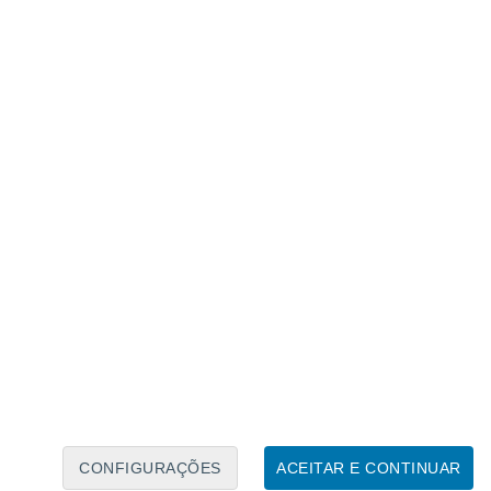
Caléndario Lunar
Seg
Ter
Qua
Qui
Sex
Sáb
Domo
7
8
9
10
11
12
13
14
15
16
17
18
19
20
CONFIGURAÇÕES
ACEITAR E CONTINUAR