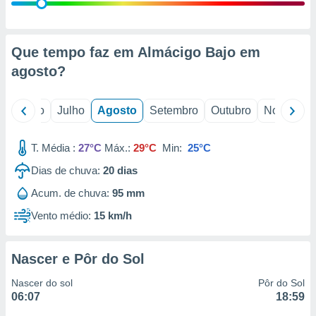
conteúdos.
ção
Que tempo faz em Almácigo Bajo em
ão através
agosto
?
de
,
 e
o
Junho
Julho
Agosto
Setembro
Outubro
Novembro
dos,
publicidade
T. Média :
27°C
Máx.:
29°C
Min:
25°C
s, estudos
Dias de chuva:
20
dias
a e
mento de
Acum. de chuva:
95 mm
Vento médio:
15 km/h
ossos 1199
eiros
Nascer e Pôr do Sol
Nascer do sol
Pôr do Sol
06:07
18:59