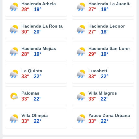
Hacienda Arbela
Hacienda La Juanita
28°
19°
27°
18°
Hacienda La Rosita
Hacienda Leonor
30°
20°
27°
18°
Hacienda Mejias
Hacienda San Lorenzo
28°
19°
29°
19°
La Quinta
Lucchetti
33°
22°
33°
22°
Palomas
Villa Milagros
33°
22°
33°
22°
Villa Olimpia
Yauco Zona Urbana
33°
22°
33°
22°