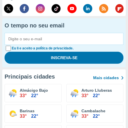
O tempo no seu email
Eu li e aceito a política de privacidade.
Principais cidades
Mais cidades
Almácigo Bajo
Arturo Lluberas
33°
22°
33°
22°
Barinas
Cambalache
33°
22°
33°
22°