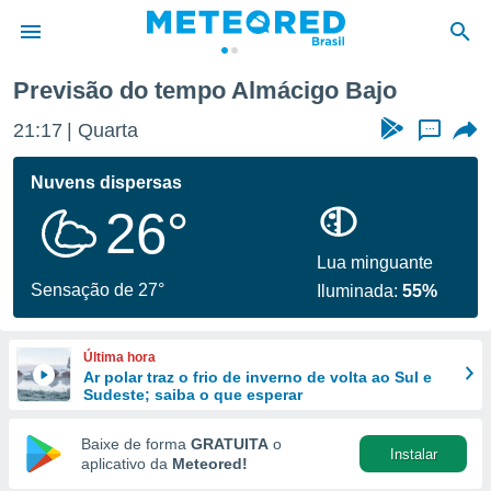
Previsão do tempo Almácigo Bajo
de
21:17
Quarta
...
 da
tempo.com)
Nuvens dispersas
do por
26°
is para
e as
 fornecidas
Lua minguante
 qualidade.
Sensação de 27°
Iluminada:
55%
r a este
s das
opções:
Última hora
Ar polar traz o frio de inverno de volta ao Sul e
ookies e
Sudeste; saiba o que esperar
 forma
Baixe de forma
GRATUITA
o
Instalar
e digital
aplicativo da
Meteored!
da,