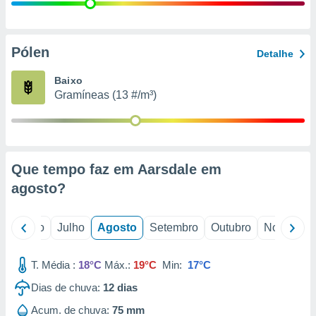
conteúdos.
ção
Pólen
Detalhe
ão através
de
Baixo
,
Gramíneas (13 #/m³)
 e
dos,
publicidade
s, estudos
Que tempo faz em Aarsdale em
a e
mento de
agosto
?
ossos 1199
o
Junho
Julho
Agosto
Setembro
Outubro
Novembro
eiros
T. Média :
18°C
Máx.:
19°C
Min:
17°C
Dias de chuva:
12
dias
Acum. de chuva:
75 mm