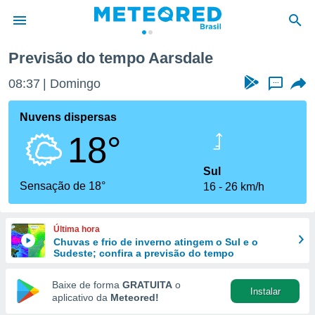
Previsão do tempo Aarsdale
de
08:37
Domingo
...
 da
tempo.com)
Nuvens dispersas
do por
18°
is para
e as
 fornecidas
Sul
 qualidade.
Sensação de 18°
16
26 km/h
r a este
s das
opções:
Última hora
Chuvas e frio de inverno atingem o Sul e o
ookies e
Sudeste; confira a previsão do tempo
 forma
Baixe de forma
GRATUITA
o
Instalar
e digital
aplicativo da
Meteored!
da,