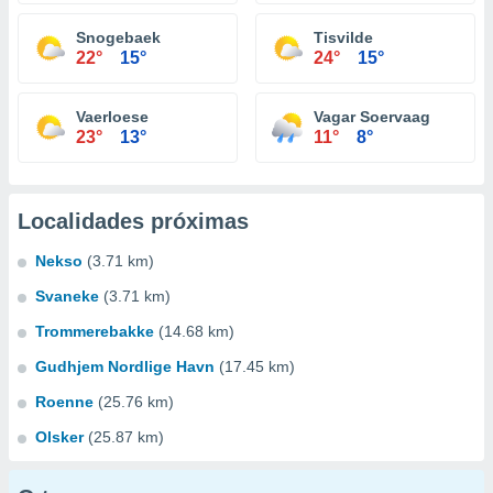
Snogebaek
Tisvilde
22°
15°
24°
15°
Vaerloese
Vagar Soervaag
23°
13°
11°
8°
Localidades próximas
Nekso
(3.71 km)
Svaneke
(3.71 km)
Trommerebakke
(14.68 km)
Gudhjem Nordlige Havn
(17.45 km)
Roenne
(25.76 km)
Olsker
(25.87 km)