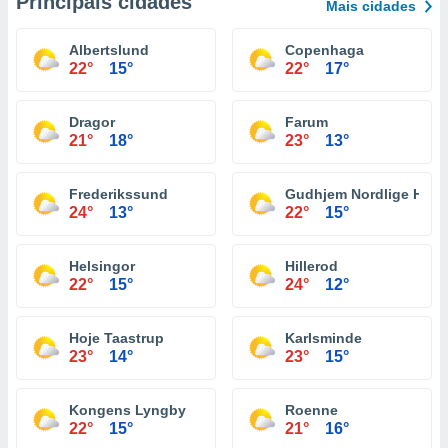
Principais cidades
Mais cidades
Albertslund
Copenhaga
22°
15°
22°
17°
Dragor
Farum
21°
18°
23°
13°
Frederikssund
Gudhjem Nordlige Havn
24°
13°
22°
15°
Helsingor
Hillerod
22°
15°
24°
12°
Hoje Taastrup
Karlsminde
23°
14°
23°
15°
Kongens Lyngby
Roenne
22°
15°
21°
16°