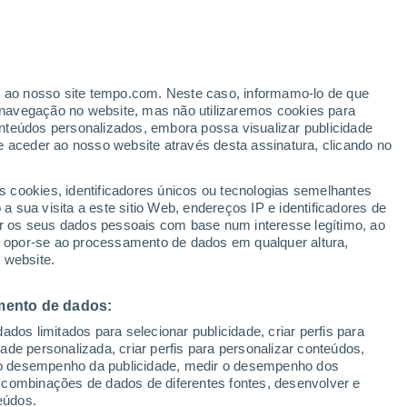
32°
19°
Kosjerić
er ao nosso site tempo.com. Neste caso, informamo-lo de que
34°
19°
navegação no website, mas não utilizaremos cookies para
Požega
nteúdos personalizados, embora possa visualizar publicidade
29°
e aceder ao nosso website através desta assinatura, clicando no
18°
ina
s cookies, identificadores únicos ou tecnologias semelhantes
 sua visita a este sitio Web, endereços IP e identificadores de
r os seus dados pessoais com base num interesse legítimo, ao
ou opor-se ao processamento de dados em qualquer altura,
 website.
28°
17°
mento de dados:
Nova Varoš
30°
dos limitados para selecionar publicidade, criar perfis para
15°
idade personalizada, criar perfis para personalizar conteúdos,
ir o desempenho da publicidade, medir o desempenho dos
28°
 combinações de dados de diferentes fontes, desenvolver e
17°
eúdos.
Sjenica