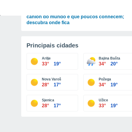
LAZER
A cidade brasileira que esconde o 8º maior
cânion do mundo e que poucos conhecem;
descubra onde fica
Principais cidades
Arilje
Bajina Bašta
33°
19°
34°
20°
Nova Varoš
Požega
28°
17°
34°
19°
Sjenica
Užice
28°
17°
33°
19°