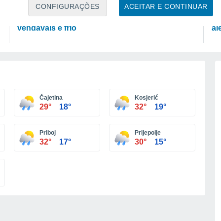
PREVISÃO
P
CONFIGURAÇÕES
ACEITAR E CONTINUAR
Frente fria confirmada para SP: tempestades,
In
vendavais e frio
al
Čajetina
Kosjerić
29°
18°
32°
19°
Priboj
Prijepolje
32°
17°
30°
15°