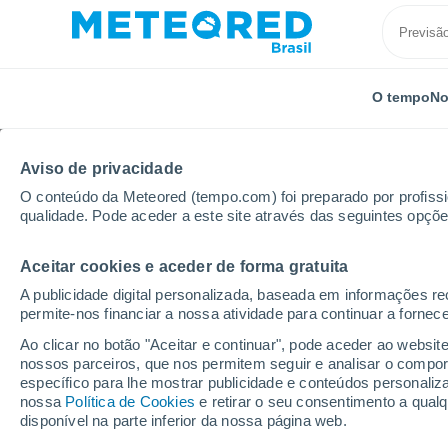
O tempo
No
Aviso de privacidade
O conteúdo da Meteored (tempo.com) foi preparado por profissio
qualidade. Pode aceder a este site através das seguintes opçõe
Aceitar cookies e aceder de forma gratuita
Início
Sérvia
Zlatibor
A publicidade digital personalizada, baseada em informações r
permite-nos financiar a nossa atividade para continuar a fornec
Previsão do tempo para
Ao clicar no botão "Aceitar e continuar", pode aceder ao websit
nossos parceiros, que nos permitem seguir e analisar o compo
específico para lhe mostrar publicidade e conteúdos persona
Hoje, 7 agosto
Todo o dia
Símbolo
nossa
Política de Cookies
e retirar o seu consentimento a qua
disponível na parte inferior da nossa página web.