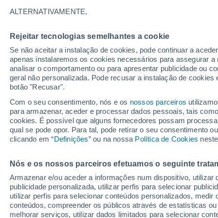
ALTERNATIVAMENTE,
34°
20°
Bajina Bašta
Rejeitar tecnologias semelhantes a cookie
Se não aceitar a instalação de cookies, pode continuar a aced
apenas instalaremos os cookies necessários para assegurar a 
analisar o comportamento ou para apresentar publicidade ou co
geral não personalizada. Pode recusar a instalação de cookies 
botão "Recusar".
Čajet
Com o seu consentimento, nós e os
nossos parceiros
utilizamo
para armazenar, aceder e processar dados pessoais, tais como a
cookies. É possível que alguns fornecedores possam processa
32°
qual se pode opor. Para tal, pode retirar o seu consentimento 
17°
clicando em “
Definições
” ou na nossa
Política de Cookies
Priboj
neste
Nós e os nossos parceiros efetuamos o seguinte trata
Armazenar e/ou aceder a informações num dispositivo, utilizar da
publicidade personalizada, utilizar perfis para selecionar public
Prijepolje
utilizar perfis para selecionar conteúdos personalizados, med
conteúdos, compreender os públicos através de estatísticas ou
melhorar serviços, utilizar dados limitados para selecionar cont