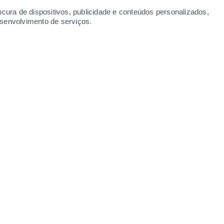
ocura de dispositivos, publicidade e conteúdos personalizados,
esenvolvimento de serviços.
Leaflet
|
©
OpenStreetMap
|
ECMWF
by © Meteored