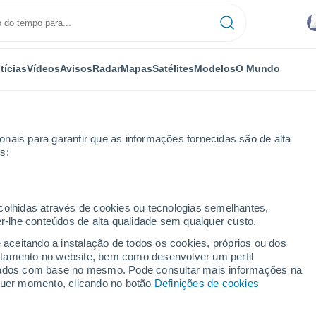
tícias
Vídeos
Avisos
Radar
Mapas
Satélites
Modelos
O Mundo
nais para garantir que as informações fornecidas são de alta
s:
ecolhidas através de cookies ou tecnologias semelhantes,
er-lhe conteúdos de alta qualidade sem qualquer custo.
 Zlatibor
e aceitando a instalação de todos os cookies, próprios ou dos
rtamento no website, bem como desenvolver um perfil
lizados com base no mesmo. Pode consultar mais informações na
lquer momento, clicando no botão
Definições de cookies