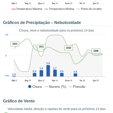
da em
Sáb
8
Seg
10
Qua
12
Sex
14
Dom
16
Ter
18
Qui
20
 recolhidas
Temperatura Máxima
Temperatura Mínima
Ponto de orvalho
 cookies ou
logias
s, permite-
Gráficos de Precipitação – Nebulosidade
iar a nossa
de para
Chuva, neve e nebulosidade para os próximos 14 dias
ACEITAR
1
a fornecer-
10
E
dos de alta
CONTINUAR
ade sem
1013
1011
1010
r custo.
1008
CONFIGURAÇÕES
5
5
 no botão
continuar",
2.8
eder ao
1.7
1.6
ceitando a
0.9
0.9
0.8
0.2
mm
de todos os
róprios ou
Sáb
8
Seg
10
Qua
12
Sex
14
Dom
16
Ter
18
Qui
20
 parceiros,
Chuva
Nuvens (%)
Pressão
permitem
analisar o
mento no
Gráfico de Vento
 bem como
Velocidade média, direção e rajadas de vento para os próximos 14 dias
r um perfil