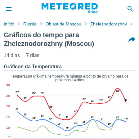
Início
Rússia
Oblast de Moscou
Zheleznodorozhny
G
o de
Gráficos do tempo para
cidade
Zheleznodorozhny (Moscou)
eúdo da
tempo.com)
14 dias
7 dias
arado por
nais para
Gráficos da Temperatura
r que as
 fornecidas
Temperatura Máxima, temperatura mínima e ponto de orvalho para os
 qualidade.
próximos 14 dias
er a este
30
avés das
28°
25°
25°
25°
25
s opções:
23°
22°
22°
22°
21°
21°
20
18°
cookies e
17°
17°
de forma
15°
14°
14°
15
14°
14°
14°
13°
12°
13°
uita
12°
11°
11°
10°
10°
10
ade digital
9°
lizada,
°C