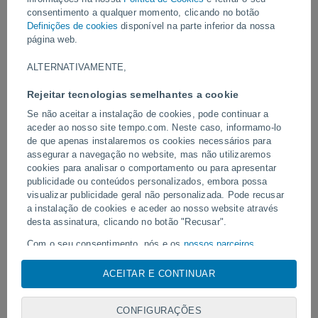
Vídeos
consentimento a qualquer momento, clicando no botão
Definições de cookies
disponível na parte inferior da nossa
página web.
Ontem
ALTERNATIVAMENTE,
Rejeitar tecnologias semelhantes a cookie
Se não aceitar a instalação de cookies, pode continuar a
aceder ao nosso site tempo.com. Neste caso, informamo-lo
de que apenas instalaremos os cookies necessários para
assegurar a navegação no website, mas não utilizaremos
cookies para analisar o comportamento ou para apresentar
publicidade ou conteúdos personalizados, embora possa
visualizar publicidade geral não personalizada. Pode recusar
Alerta ao Centro-Sul: temporais,
Um raio atingiu um campo
vendavais e muito frio
a instalação de cookies e aceder ao nosso website através
em Narathiwat, Tailândia.
desta assinatura, clicando no botão "Recusar".
Com o seu consentimento, nós e os
nossos parceiros
utilizamos cookies, identificadores únicos ou tecnologias
semelhantes para armazenar, aceder e processar dados
ACEITAR E CONTINUAR
Siga-nos
pessoais, tais como a sua visita a este sitio Web, endereços
IP e identificadores de cookies. É possível que alguns
CONFIGURAÇÕES
fornecedores possam processar os seus dados pessoais com