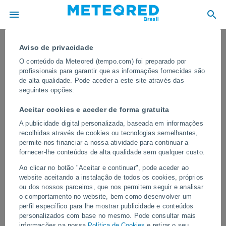
Aviso de privacidade
O conteúdo da Meteored (tempo.com) foi preparado por
profissionais para garantir que as informações fornecidas são
de alta qualidade. Pode aceder a este site através das
seguintes opções:
Aceitar cookies e aceder de forma gratuita
A publicidade digital personalizada, baseada em informações
recolhidas através de cookies ou tecnologias semelhantes,
permite-nos financiar a nossa atividade para continuar a
fornecer-lhe conteúdos de alta qualidade sem qualquer custo.
Uma onda de tornados devastou
Ao clicar no botão "Aceitar e continuar", pode aceder ao
várias cidades na Turquia
website aceitando a instalação de todos os cookies, próprios
ou dos nossos parceiros, que nos permitem seguir e analisar
Diversos tornados causaram danos materiais significativos em
o comportamento no website, bem como desenvolver um
várias cidades do país, derrubando árvores, arrancando telhados
perfil específico para lhe mostrar publicidade e conteúdos
e destruindo veículos.
personalizados com base no mesmo. Pode consultar mais
informações na nossa
Política de Cookies
e retirar o seu