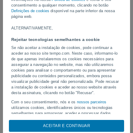
Franceses, com mais de 1 metro de neve em 24 horas em Val
consentimento a qualquer momento, clicando no botão
d'Isère, criando condições perigosas e impactando a infraestrutura
Definições de cookies
disponível na parte inferior da nossa
local.
página web.
Vídeos
ALTERNATIVAMENTE,
Rejeitar tecnologias semelhantes a cookie
Ontem
Se não aceitar a instalação de cookies, pode continuar a
aceder ao nosso site tempo.com. Neste caso, informamo-lo
de que apenas instalaremos os cookies necessários para
assegurar a navegação no website, mas não utilizaremos
cookies para analisar o comportamento ou para apresentar
publicidade ou conteúdos personalizados, embora possa
visualizar publicidade geral não personalizada. Pode recusar
a instalação de cookies e aceder ao nosso website através
desta assinatura, clicando no botão "Recusar".
Com o seu consentimento, nós e os
nossos parceiros
Enorme redemoinho de poeira
Tornados e chuvas extr
utilizamos cookies, identificadores únicos ou tecnologias
avistado em Zapponeta, Itália
Pelotas, Brasil.
semelhantes para armazenar, aceder e processar dados
pessoais, tais como a sua visita a este sitio Web, endereços
IP e identificadores de cookies. É possível que alguns
ACEITAR E CONTINUAR
fornecedores possam processar os seus dados pessoais com