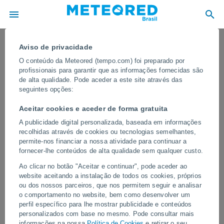
Aviso de privacidade
O conteúdo da Meteored (tempo.com) foi preparado por
profissionais para garantir que as informações fornecidas são
de alta qualidade. Pode aceder a este site através das
seguintes opções:
Aceitar cookies e aceder de forma gratuita
A publicidade digital personalizada, baseada em informações
recolhidas através de cookies ou tecnologias semelhantes,
permite-nos financiar a nossa atividade para continuar a
fornecer-lhe conteúdos de alta qualidade sem qualquer custo.
Uma forte nevasca de primavera
Ao clicar no botão "Aceitar e continuar", pode aceder ao
paralisou Val d'Isère, na França! Nas
website aceitando a instalação de todos os cookies, próprios
últimas horas, mais de um metro de
ou dos nossos parceiros, que nos permitem seguir e analisar
o comportamento no website, bem como desenvolver um
neve caiu
perfil específico para lhe mostrar publicidade e conteúdos
personalizados com base no mesmo. Pode consultar mais
Uma tempestade de neve de primavera está atingindo os Alpes
informações na nossa
Política de Cookies
e retirar o seu