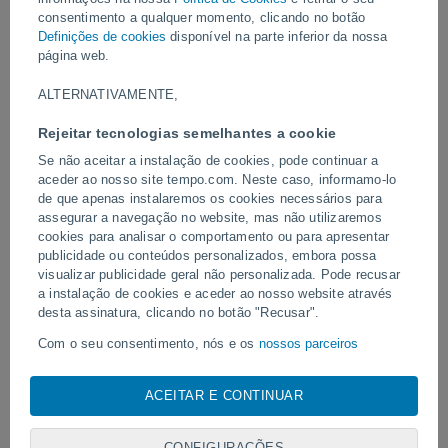
consentimento a qualquer momento, clicando no botão
Vídeos
Definições de cookies
disponível na parte inferior da nossa
página web.
ALTERNATIVAMENTE,
Ontem
Rejeitar tecnologias semelhantes a cookie
Se não aceitar a instalação de cookies, pode continuar a
aceder ao nosso site tempo.com. Neste caso, informamo-lo
de que apenas instalaremos os cookies necessários para
assegurar a navegação no website, mas não utilizaremos
cookies para analisar o comportamento ou para apresentar
publicidade ou conteúdos personalizados, embora possa
visualizar publicidade geral não personalizada. Pode recusar
a instalação de cookies e aceder ao nosso website através
Tornados e chuvas extremas em
Alerta ao Centro-Sul: tem
desta assinatura, clicando no botão "Recusar".
Pelotas, Brasil.
vendavais e muito frio
Com o seu consentimento, nós e os
nossos parceiros
utilizamos cookies, identificadores únicos ou tecnologias
semelhantes para armazenar, aceder e processar dados
ACEITAR E CONTINUAR
pessoais, tais como a sua visita a este sitio Web, endereços
Siga-nos
IP e identificadores de cookies. É possível que alguns
fornecedores possam processar os seus dados pessoais com
CONFIGURAÇÕES