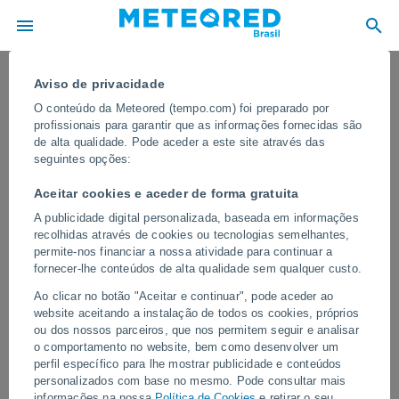
Aviso de privacidade
O conteúdo da Meteored (tempo.com) foi preparado por
profissionais para garantir que as informações fornecidas são
de alta qualidade. Pode aceder a este site através das
seguintes opções:
Aceitar cookies e aceder de forma gratuita
A publicidade digital personalizada, baseada em informações
recolhidas através de cookies ou tecnologias semelhantes,
permite-nos financiar a nossa atividade para continuar a
fornecer-lhe conteúdos de alta qualidade sem qualquer custo.
Uma enorme tempestade de poeira
Ao clicar no botão "Aceitar e continuar", pode aceder ao
varreu Bikaner, na Índia
website aceitando a instalação de todos os cookies, próprios
ou dos nossos parceiros, que nos permitem seguir e analisar
Rajadas de vento fortes reduziram drasticamente a visibilidade e
o comportamento no website, bem como desenvolver um
cobriram grandes partes da cidade em poucos minutos. Eventos
perfil específico para lhe mostrar publicidade e conteúdos
como esse são relativamente comuns nas regiões áridas do
personalizados com base no mesmo. Pode consultar mais
noroeste da Índia durante a estação quente.
informações na nossa
Política de Cookies
e retirar o seu