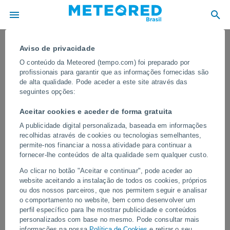
Aviso de privacidade
O conteúdo da Meteored (tempo.com) foi preparado por
profissionais para garantir que as informações fornecidas são
de alta qualidade. Pode aceder a este site através das
seguintes opções:
Aceitar cookies e aceder de forma gratuita
A publicidade digital personalizada, baseada em informações
recolhidas através de cookies ou tecnologias semelhantes,
permite-nos financiar a nossa atividade para continuar a
fornecer-lhe conteúdos de alta qualidade sem qualquer custo.
Tempestades extremas e ventos com
Ao clicar no botão "Aceitar e continuar", pode aceder ao
força de furacão deixaram mais de
website aceitando a instalação de todos os cookies, próprios
100 mortos na Índia nas últimas horas
ou dos nossos parceiros, que nos permitem seguir e analisar
o comportamento no website, bem como desenvolver um
Nas últimas horas, ocorreram tempestades muito intensas,
perfil específico para lhe mostrar publicidade e conteúdos
acompanhadas de chuvas torrenciais, granizo de grande porte e
personalizados com base no mesmo. Pode consultar mais
rajadas de vento com força de furacão.
informações na nossa
Política de Cookies
e retirar o seu