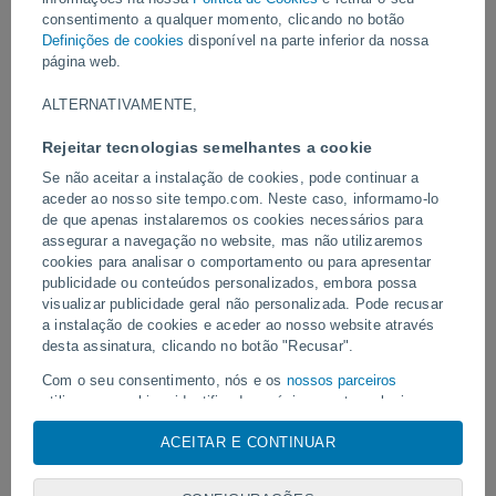
consentimento a qualquer momento, clicando no botão
Definições de cookies
disponível na parte inferior da nossa
Vídeos
página web.
ALTERNATIVAMENTE,
Ontem
Rejeitar tecnologias semelhantes a cookie
Se não aceitar a instalação de cookies, pode continuar a
aceder ao nosso site tempo.com. Neste caso, informamo-lo
de que apenas instalaremos os cookies necessários para
assegurar a navegação no website, mas não utilizaremos
cookies para analisar o comportamento ou para apresentar
publicidade ou conteúdos personalizados, embora possa
visualizar publicidade geral não personalizada. Pode recusar
a instalação de cookies e aceder ao nosso website através
Alerta ao Centro-Sul: temporais,
Um raio atingiu um campo
desta assinatura, clicando no botão "Recusar".
vendavais e muito frio
em Narathiwat, Tailândia.
Com o seu consentimento, nós e os
nossos parceiros
utilizamos cookies, identificadores únicos ou tecnologias
semelhantes para armazenar, aceder e processar dados
ACEITAR E CONTINUAR
pessoais, tais como a sua visita a este sitio Web, endereços
IP e identificadores de cookies. É possível que alguns
Siga-nos
fornecedores possam processar os seus dados pessoais com