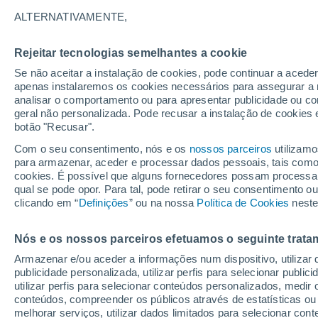
ALTERNATIVAMENTE,
Rejeitar tecnologias semelhantes a cookie
Se não aceitar a instalação de cookies, pode continuar a aced
apenas instalaremos os cookies necessários para assegurar a 
analisar o comportamento ou para apresentar publicidade ou co
geral não personalizada. Pode recusar a instalação de cookies 
botão "Recusar".
Com o seu consentimento, nós e os
nossos parceiros
utilizamo
para armazenar, aceder e processar dados pessoais, tais como a
cookies. É possível que alguns fornecedores possam processa
qual se pode opor. Para tal, pode retirar o seu consentimento 
clicando em “
Definições
” ou na nossa
Política de Cookies
neste
Chuvas torrenciais pro
Nós e os nossos parceiros efetuamos o seguinte trata
Armazenar e/ou aceder a informações num dispositivo, utilizar da
catastróficas em Samsun
publicidade personalizada, utilizar perfis para selecionar public
utilizar perfis para selecionar conteúdos personalizados, med
Equipes de emergência estão trabalhando em toda a
conteúdos, compreender os públicos através de estatísticas ou
transporte foi severamente afetado. As autoridades
melhorar serviços, utilizar dados limitados para selecionar cont