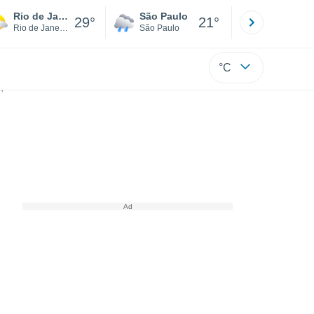
Rio de Janeiro
São Paulo
Boa Vista
29°
21°
Rio de Janeiro
São Paulo
Roraima
°C