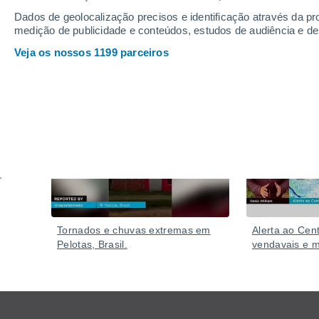
casas devido às fortes chuvas e às condições perigo
Dados de geolocalização precisos e identificação através da pr
medição de publicidade e conteúdos, estudos de audiência e d
Veja os nossos 1199 parceiros
Vídeos
Há 2 horas
Tornados e chuvas extremas em
Alerta ao Cent
Pelotas, Brasil.
vendavais e mu