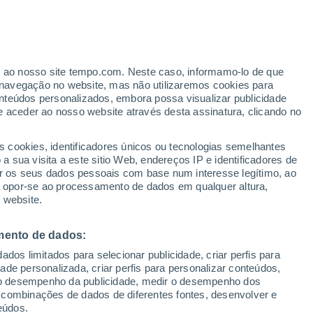
er ao nosso site tempo.com. Neste caso, informamo-lo de que
navegação no website, mas não utilizaremos cookies para
nteúdos personalizados, embora possa visualizar publicidade
e aceder ao nosso website através desta assinatura, clicando no
s cookies, identificadores únicos ou tecnologias semelhantes
 sua visita a este sitio Web, endereços IP e identificadores de
r os seus dados pessoais com base num interesse legítimo, ao
ou opor-se ao processamento de dados em qualquer altura,
 website.
vocam inundações
mento de dados:
dos limitados para selecionar publicidade, criar perfis para
, na Turquia
idade personalizada, criar perfis para personalizar conteúdos,
ir o desempenho da publicidade, medir o desempenho dos
 região, já que as estradas permanecem alagadas e o
 combinações de dados de diferentes fontes, desenvolver e
 alertaram os moradores para que permaneçam em suas
eúdos.