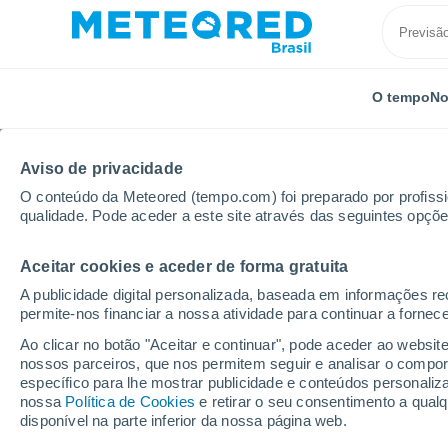
O tempo
No
Aviso de privacidade
O conteúdo da Meteored (tempo.com) foi preparado por profissio
qualidade. Pode aceder a este site através das seguintes opçõe
Aceitar cookies e aceder de forma gratuita
Início
Vídeos
Chuvas torrenciais provocam inundaç
A publicidade digital personalizada, baseada em informações r
permite-nos financiar a nossa atividade para continuar a fornec
Ao clicar no botão "Aceitar e continuar", pode aceder ao websit
nossos parceiros, que nos permitem seguir e analisar o compo
específico para lhe mostrar publicidade e conteúdos persona
nossa
Política de Cookies
e retirar o seu consentimento a qua
disponível na parte inferior da nossa página web.