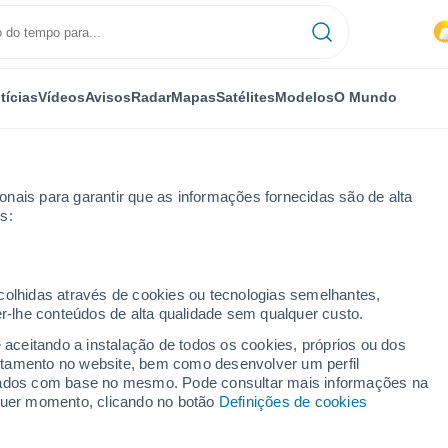
tícias
Vídeos
Avisos
Radar
Mapas
Satélites
Modelos
O Mundo
nais para garantir que as informações fornecidas são de alta
s:
ões catastróficas em Samsun, na Turquia
ecolhidas através de cookies ou tecnologias semelhantes,
er-lhe conteúdos de alta qualidade sem qualquer custo.
e aceitando a instalação de todos os cookies, próprios ou dos
rtamento no website, bem como desenvolver um perfil
lizados com base no mesmo. Pode consultar mais informações na
lquer momento, clicando no botão
Definições de cookies