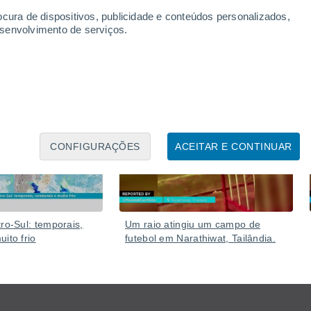
sas.
ocura de dispositivos, publicidade e conteúdos personalizados,
esenvolvimento de serviços.
Ontem
Ontem
CONFIGURAÇÕES
ACEITAR E CONTINUAR
ro-Sul: temporais,
Um raio atingiu um campo de
ito frio
futebol em Narathiwat, Tailândia.