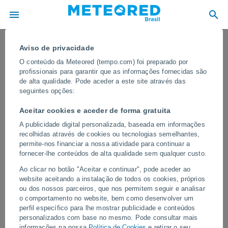
Aviso de privacidade
O conteúdo da Meteored (tempo.com) foi preparado por
profissionais para garantir que as informações fornecidas são
de alta qualidade. Pode aceder a este site através das
seguintes opções:
Aceitar cookies e aceder de forma gratuita
A publicidade digital personalizada, baseada em informações
recolhidas através de cookies ou tecnologias semelhantes,
permite-nos financiar a nossa atividade para continuar a
fornecer-lhe conteúdos de alta qualidade sem qualquer custo.
Avalanche gigantesca no norte de
Ao clicar no botão "Aceitar e continuar", pode aceder ao
Annapurna, no Nepal
website aceitando a instalação de todos os cookies, próprios
ou dos nossos parceiros, que nos permitem seguir e analisar
Uma enorme massa de neve, gelo e rochas despencou por uma
o comportamento no website, bem como desenvolver um
das encostas, gerando uma grande nuvem branca visível a vários
perfil específico para lhe mostrar publicidade e conteúdos
quilômetros de distância.
personalizados com base no mesmo. Pode consultar mais
informações na nossa
Política de Cookies
e retirar o seu