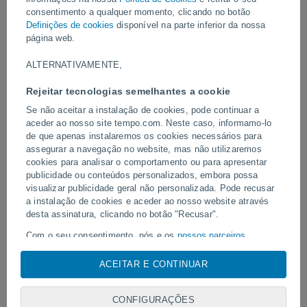
Vídeos
consentimento a qualquer momento, clicando no botão
Definições de cookies
disponível na parte inferior da nossa
página web.
Ontem
ALTERNATIVAMENTE,
Rejeitar tecnologias semelhantes a cookie
Se não aceitar a instalação de cookies, pode continuar a
aceder ao nosso site tempo.com. Neste caso, informamo-lo
de que apenas instalaremos os cookies necessários para
assegurar a navegação no website, mas não utilizaremos
cookies para analisar o comportamento ou para apresentar
publicidade ou conteúdos personalizados, embora possa
visualizar publicidade geral não personalizada. Pode recusar
Enorme redemoinho de poeira
Tornados e chuvas extr
avistado em Zapponeta, Itália
a instalação de cookies e aceder ao nosso website através
Pelotas, Brasil.
desta assinatura, clicando no botão "Recusar".
Com o seu consentimento, nós e os
nossos parceiros
utilizamos cookies, identificadores únicos ou tecnologias
semelhantes para armazenar, aceder e processar dados
ACEITAR E CONTINUAR
Siga-nos
pessoais, tais como a sua visita a este sitio Web, endereços
IP e identificadores de cookies. É possível que alguns
CONFIGURAÇÕES
fornecedores possam processar os seus dados pessoais com