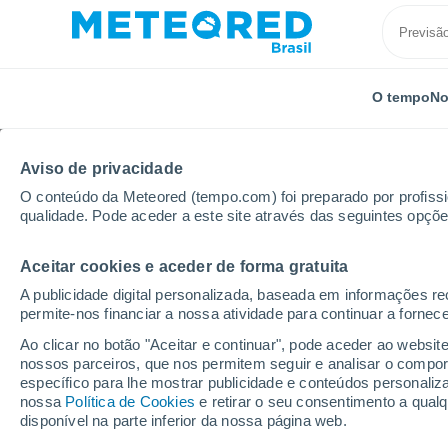
O tempo
No
Aviso de privacidade
O conteúdo da Meteored (tempo.com) foi preparado por profissio
qualidade. Pode aceder a este site através das seguintes opçõe
Aceitar cookies e aceder de forma gratuita
Início
Porto Rico
Municipalidade de Trujillo Alto
A publicidade digital personalizada, baseada em informações r
permite-nos financiar a nossa atividade para continuar a fornec
Previsão do tempo no M
Ao clicar no botão "Aceitar e continuar", pode aceder ao websit
nossos parceiros, que nos permitem seguir e analisar o compo
específico para lhe mostrar publicidade e conteúdos persona
Hoje, 7 agosto
Todo o dia
Símbolo
nossa
Política de Cookies
e retirar o seu consentimento a qua
disponível na parte inferior da nossa página web.