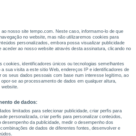
er ao nosso site tempo.com. Neste caso, informamo-lo de que
navegação no website, mas não utilizaremos cookies para
nteúdos personalizados, embora possa visualizar publicidade
e aceder ao nosso website através desta assinatura, clicando no
31°
s cookies, identificadores únicos ou tecnologias semelhantes
25°
ad
 sua visita a este sitio Web, endereços IP e identificadores de
taria
r os seus dados pessoais com base num interesse legítimo, ao
ou opor-se ao processamento de dados em qualquer altura,
 website.
mento de dados:
dos limitados para selecionar publicidade, criar perfis para
idade personalizada, criar perfis para personalizar conteúdos,
ir o desempenho da publicidade, medir o desempenho dos
 combinações de dados de diferentes fontes, desenvolver e
eúdos.