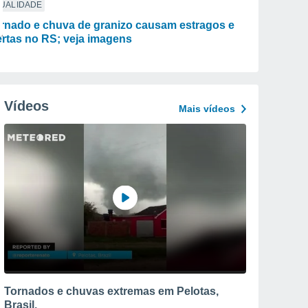
TUALIDADE
rnado e chuva de granizo causam estragos e
ertas no RS; veja imagens
Vídeos
Mais vídeos
Tornados e chuvas extremas em Pelotas,
Brasil.