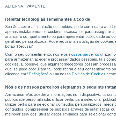
ALTERNATIVAMENTE,
Rejeitar tecnologias semelhantes a cookie
Se não aceitar a instalação de cookies, pode continuar a aced
apenas instalaremos os cookies necessários para assegurar a 
analisar o comportamento ou para apresentar publicidade ou co
geral não personalizada. Pode recusar a instalação de cookies 
botão "Recusar".
Com o seu consentimento, nós e os
nossos parceiros
utilizamo
Ciud
para armazenar, aceder e processar dados pessoais, tais como a
Universi
cookies. É possível que alguns fornecedores possam processa
qual se pode opor. Para tal, pode retirar o seu consentimento 
clicando em “
Definições
” ou na nossa
Política de Cookies
neste
Nós e os nossos parceiros efetuamos o seguinte trata
Armazenar e/ou aceder a informações num dispositivo, utilizar da
publicidade personalizada, utilizar perfis para selecionar public
utilizar perfis para selecionar conteúdos personalizados, med
conteúdos, compreender os públicos através de estatísticas ou
melhorar serviços, utilizar dados limitados para selecionar cont