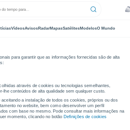
tícias
Vídeos
Avisos
Radar
Mapas
Satélites
Modelos
O Mundo
nais para garantir que as informações fornecidas são de alta
s:
ecolhidas através de cookies ou tecnologias semelhantes,
er-lhe conteúdos de alta qualidade sem qualquer custo.
unicípio de Trujillo Alto
e aceitando a instalação de todos os cookies, próprios ou dos
rtamento no website, bem como desenvolver um perfil
lizados com base no mesmo. Pode consultar mais informações na
lquer momento, clicando no botão
Definições de cookies