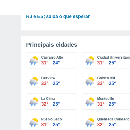
PREVISÃO
Ar polar traz clima de inverno úmido para SP,
RJ e ES; saiba o que esperar
Principais cidades
Carraizo Alto
Ciudad Universitari
31°
24°
31°
25°
Fairview
Golden Hill
32°
25°
32°
25°
La Cima
Montecillo
32°
25°
31°
25°
Pueblo Seco
Quebrada Colorado
31°
25°
32°
25°