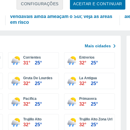
PREVISÃO
A
CONFIGURAÇÕES
ACEITAR E CONTINUAR
Chuva de mais de 100 mm, tempestades e
To
vendavais ainda ameaçam o Sul; veja as áreas
al
em risco
Mais cidades
a
Corrientes
Entrerios
31°
25°
32°
25°
Gruta De Lourdes
La Antigua
32°
25°
32°
25°
Pacifica
Primavera
32°
25°
32°
25°
Trujillo Alto
Trujillo Alto Zona Urbana
32°
25°
32°
25°