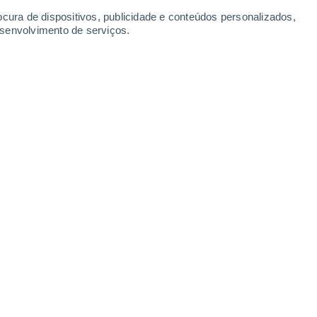
ocura de dispositivos, publicidade e conteúdos personalizados,
esenvolvimento de serviços.
Leaflet
|
©
OpenStreetMap
|
ECMWF
by © Meteored