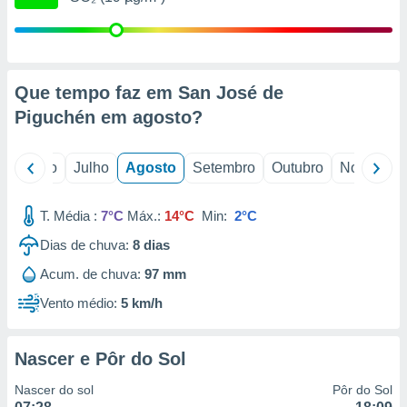
conteúdos.
ção
ão através
Que tempo faz em San José de
de
Piguchén em
agosto
?
,
 e
o
Junho
Julho
Agosto
Setembro
Outubro
Novembro
dos,
publicidade
s, estudos
T. Média :
7°C
Máx.:
14°C
Min:
2°C
a e
mento de
Dias de chuva:
8
dias
Acum. de chuva:
97 mm
ossos 1199
eiros
Vento médio:
5 km/h
Nascer e Pôr do Sol
Nascer do sol
Pôr do Sol