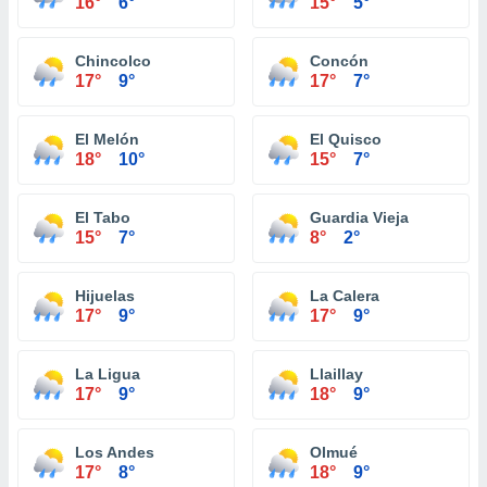
16°
6°
15°
5°
Chincolco
Concón
17°
9°
17°
7°
El Melón
El Quisco
18°
10°
15°
7°
El Tabo
Guardia Vieja
15°
7°
8°
2°
Hijuelas
La Calera
17°
9°
17°
9°
La Ligua
Llaillay
17°
9°
18°
9°
Los Andes
Olmué
17°
8°
18°
9°