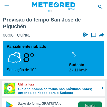
Previsão do tempo San José de
Piguchén
de
 da
08:08
Quinta
...
tempo.com)
do por
Parcialmente nublado
is para
e as
8°
 fornecidas
 qualidade.
Sudeste
r a este
Sensação de 10°
s das
2
11 km/h
opções:
ookies e
Última hora
 forma
Ciclone bomba se forma nas próximas horas;
entenda os riscos para o Sudeste
e digital
Baixe de forma
GRATUITA
o
da,
Instalar