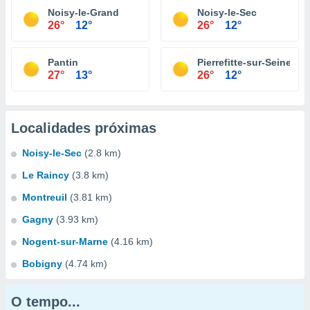
Noisy-le-Grand
Noisy-le-Sec
26°
12°
26°
12°
Pantin
Pierrefitte-sur-Seine
27°
13°
26°
12°
Localidades próximas
Noisy-le-Sec
(2.8 km)
Le Raincy
(3.8 km)
Montreuil
(3.81 km)
Gagny
(3.93 km)
Nogent-sur-Marne
(4.16 km)
Bobigny
(4.74 km)
O tempo...