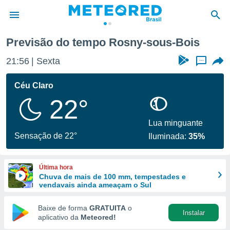
sous-Bois
Previsão do tempo Rosny-sous-Bois
de
21:56
Sexta
...
 da
tempo.com)
Céu Claro
do por
22°
is para
e as
 fornecidas
Lua minguante
 qualidade.
Sensação de 22°
Iluminada:
35%
r a este
s das
opções:
Última hora
Chuva de mais de 100 mm, tempestades e
ookies e
vendavais ainda ameaçam o Sul
 forma
Baixe de forma
GRATUITA
o
Instalar
e digital
aplicativo da
Meteored!
da,