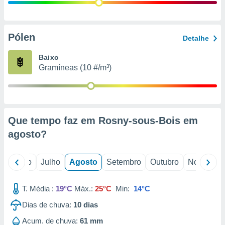
conteúdos.
ção
Pólen
Detalhe
ão através
de
Baixo
,
Gramíneas (10 #/m³)
 e
dos,
publicidade
s, estudos
Que tempo faz em Rosny-sous-Bois em
a e
mento de
agosto
?
ossos 1199
o
Junho
Julho
Agosto
Setembro
Outubro
Novembro
eiros
T. Média :
19°C
Máx.:
25°C
Min:
14°C
Dias de chuva:
10
dias
Acum. de chuva:
61 mm