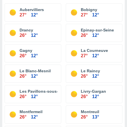
Aubervilliers
Bobigny
27°
12°
27°
12°
Drancy
Epinay-sur-Seine
26°
12°
26°
12°
Gagny
La Courneuve
26°
12°
27°
12°
Le Blanc-Mesnil
Le Raincy
26°
12°
26°
12°
Les Pavillons-sous-Bois
Livry-Gargan
26°
12°
26°
12°
Montfermeil
Montreuil
26°
12°
26°
13°