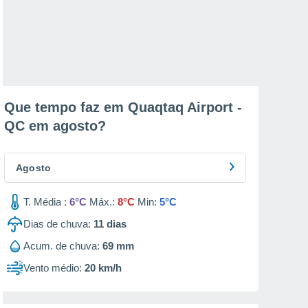
Que tempo faz em Quaqtaq Airport -
QC em
agosto
?
Agosto
T. Média :
6°C
Máx.:
8°C
Min:
5°C
Dias de chuva:
11
dias
Acum. de chuva:
69 mm
Vento médio:
20 km/h