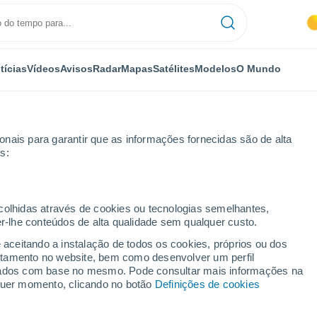
tícias
Vídeos
Avisos
Radar
Mapas
Satélites
Modelos
O Mundo
nais para garantir que as informações fornecidas são de alta
s:
rport
ecolhidas através de cookies ou tecnologias semelhantes,
er-lhe conteúdos de alta qualidade sem qualquer custo.
qtaq Airport - QC
e aceitando a instalação de todos os cookies, próprios ou dos
rtamento no website, bem como desenvolver um perfil
...
lizados com base no mesmo. Pode consultar mais informações na
lquer momento, clicando no botão
Definições de cookies
Por horas
Intervalos nublados nas
próximas horas