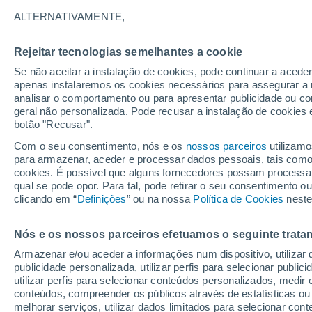
8°
ALTERNATIVAMENTE,
Rejeitar tecnologias semelhantes a cookie
Sudeste
Se não aceitar a instalação de cookies, pode continuar a aced
Sensação de 4°
22
-
29 km
apenas instalaremos os cookies necessários para assegurar a 
analisar o comportamento ou para apresentar publicidade ou co
geral não personalizada. Pode recusar a instalação de cookies 
botão "Recusar".
Última hora
Intensa virada do tempo no Centro-Sul traz al
Com o seu consentimento, nós e os
nossos parceiros
utilizamo
de temporais, vendavais e muito frio
para armazenar, aceder e processar dados pessoais, tais como a
cookies. É possível que alguns fornecedores possam processa
O Tempo 1 - 7 Dias
Atualidade
Mapas de nuvens
qual se pode opor. Para tal, pode retirar o seu consentimento 
clicando em “
Definições
” ou na nossa
Política de Cookies
neste
Nós e os nossos parceiros efetuamos o seguinte trata
Amanhã
Domingo
S
Hoje
Armazenar e/ou aceder a informações num dispositivo, utilizar da
8 Ago.
9 Ago.
7 Ago.
publicidade personalizada, utilizar perfis para selecionar public
utilizar perfis para selecionar conteúdos personalizados, med
conteúdos, compreender os públicos através de estatísticas ou
melhorar serviços, utilizar dados limitados para selecionar cont
70%
70%