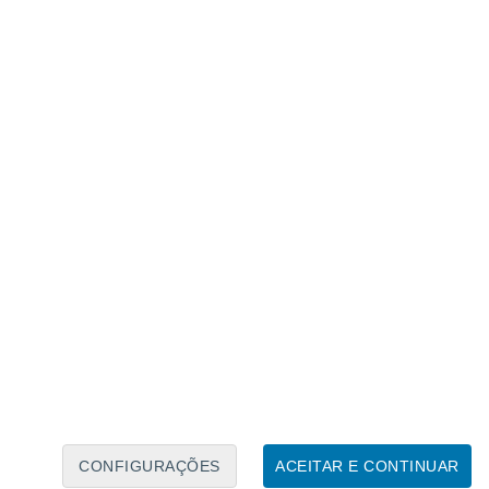
Caléndario Lunar
Seg
Ter
Qua
Qui
Sex
Sáb
Domo
7
8
9
10
11
12
13
14
15
16
17
18
19
20
CONFIGURAÇÕES
ACEITAR E CONTINUAR