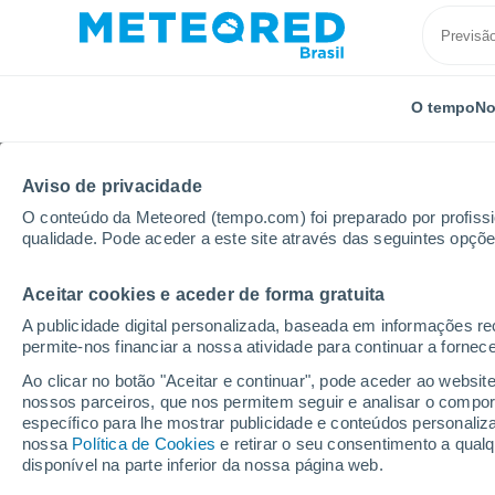
O tempo
No
Aviso de privacidade
O conteúdo da Meteored (tempo.com) foi preparado por profissio
qualidade. Pode aceder a este site através das seguintes opçõe
Aceitar cookies e aceder de forma gratuita
Início
Canadá
Província de Quebec
Quaqtaq Ai
A publicidade digital personalizada, baseada em informações r
permite-nos financiar a nossa atividade para continuar a fornec
Previsão do tempo Qua
Ao clicar no botão "Aceitar e continuar", pode aceder ao websit
nossos parceiros, que nos permitem seguir e analisar o compo
11:16
Sexta
específico para lhe mostrar publicidade e conteúdos persona
nossa
Política de Cookies
e retirar o seu consentimento a qua
disponível na parte inferior da nossa página web.
Céu Claro