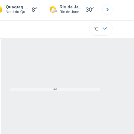
Quaqtaq Airport
Rio de Janeiro
São Paulo
8°
30°
Nord-du-Québec
Rio de Janeiro
São Paulo
°C