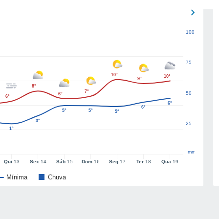
100
75
10°
10°
9°
8°
7°
50
6°
6°
6°
6°
5°
5°
5°
3°
25
1°
mm
Qui
13
Sex
14
Sáb
15
Dom
16
Seg
17
Ter
18
Qua
19
Mínima
Chuva