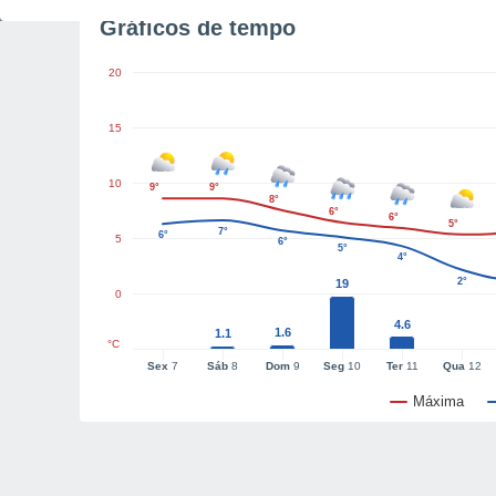
Gráficos de tempo
20
15
10
9°
9°
8°
6°
6°
5°
7°
6°
5
6°
5°
4°
2°
19
0
4.6
1.6
1.1
°C
Sex
7
Sáb
8
Dom
9
Seg
10
Ter
11
Qua
12
Máxima