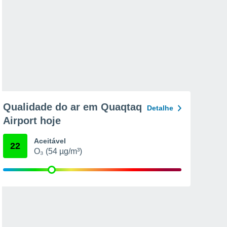
Qualidade do ar em Quaqtaq
Detalhe
Airport hoje
Aceitável
22
O₃ (54 µg/m³)