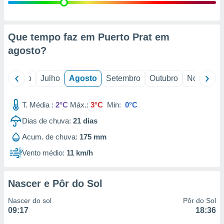
conteúdos.
ção
Que tempo faz em Puerto Prat em
ão através
agosto
?
de
,
 e
o
Junho
Julho
Agosto
Setembro
Outubro
Novembro
dos,
publicidade
T. Média :
2°C
Máx.:
3°C
Min:
0°C
s, estudos
Dias de chuva:
21
dias
a e
mento de
Acum. de chuva:
175 mm
Vento médio:
11 km/h
ossos 1199
eiros
Nascer e Pôr do Sol
Nascer do sol
Pôr do Sol
09:17
18:36