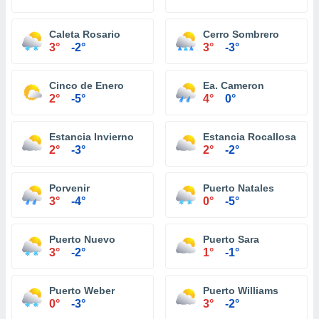
Caleta Rosario
Cerro Sombrero
3°
-2°
3°
-3°
Cinco de Enero
Ea. Cameron
2°
-5°
4°
0°
Estancia Invierno
Estancia Rocallosa
2°
-3°
2°
-2°
Porvenir
Puerto Natales
3°
-4°
0°
-5°
Puerto Nuevo
Puerto Sara
3°
-2°
1°
-1°
Puerto Weber
Puerto Williams
0°
-3°
3°
-2°