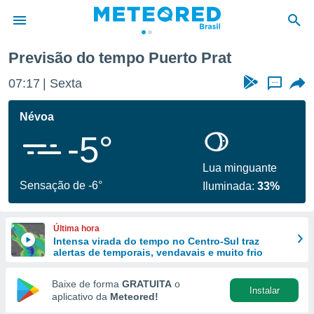
Previsão do tempo Puerto Prat
de
07:17
Sexta
...
 da
tempo.com)
Névoa
do por
-5°
is para
e as
 fornecidas
Lua minguante
 qualidade.
Sensação de -6°
Iluminada:
33%
r a este
s das
opções:
Última hora
Intensa virada do tempo no Centro-Sul traz
ookies e
alertas de temporais, vendavais e muito frio
 forma
Baixe de forma
GRATUITA
o
Instalar
e digital
aplicativo da
Meteored!
da,