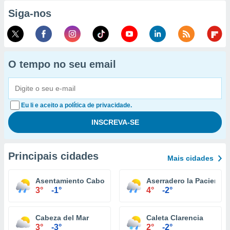
Siga-nos
O tempo no seu email
Eu li e aceito a política de privacidade.
Principais cidades
Mais cidades
Asentamiento Cabo Negro
Aserradero la Paciencia
3°
-1°
4°
-2°
Cabeza del Mar
Caleta Clarencia
3°
-3°
2°
-2°