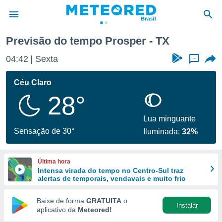
Previsão do tempo Prosper - TX
de
04:42
Sexta
...
 da
tempo.com)
Céu Claro
do por
28°
is para
e as
 fornecidas
Lua minguante
 qualidade.
Sensação de 30°
Iluminada:
32%
r a este
s das
opções:
Última hora
Intensa virada do tempo no Centro-Sul traz
ookies e
alertas de temporais, vendavais e muito frio
 forma
Baixe de forma
GRATUITA
o
Instalar
e digital
aplicativo da
Meteored!
da,