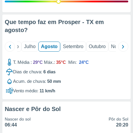
conteúdos.
ção
Que tempo faz em Prosper - TX em
ão através
agosto
?
de
,
 e
o
Junho
Julho
Agosto
Setembro
Outubro
Novembro
dos,
publicidade
T. Média :
29°C
Máx.:
35°C
Min:
24°C
s, estudos
Dias de chuva:
6
dias
a e
mento de
Acum. de chuva:
50 mm
Vento médio:
11 km/h
ossos 1199
eiros
Nascer e Pôr do Sol
Nascer do sol
Pôr do Sol
06:44
20:20