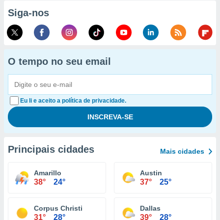
Siga-nos
O tempo no seu email
Eu li e aceito a política de privacidade.
Principais cidades
Mais cidades
Amarillo
Austin
38°
24°
37°
25°
Corpus Christi
Dallas
31°
28°
39°
28°