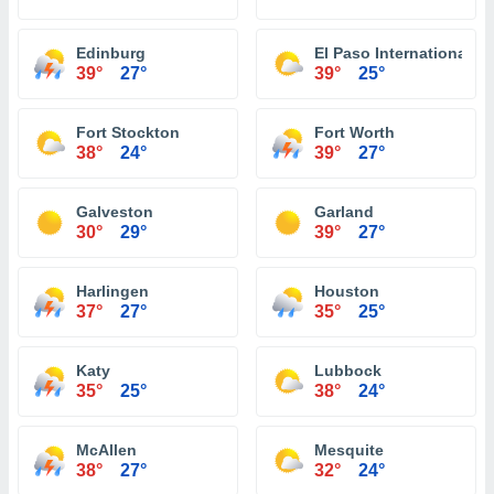
Edinburg
El Paso International Ai
39°
27°
39°
25°
Fort Stockton
Fort Worth
38°
24°
39°
27°
Galveston
Garland
30°
29°
39°
27°
Harlingen
Houston
37°
27°
35°
25°
Katy
Lubbock
35°
25°
38°
24°
McAllen
Mesquite
38°
27°
32°
24°