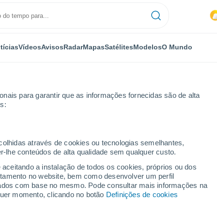
tícias
Vídeos
Avisos
Radar
Mapas
Satélites
Modelos
O Mundo
nais para garantir que as informações fornecidas são de alta
s:
ecolhidas através de cookies ou tecnologias semelhantes,
er-lhe conteúdos de alta qualidade sem qualquer custo.
mérica (NWP)
e aceitando a instalação de todos os cookies, próprios ou dos
rtamento no website, bem como desenvolver um perfil
lizados com base no mesmo. Pode consultar mais informações na
TEMPERATURA
GEOP. 850 HPA |
GEOP. 500 HPA |
VENTO 10M |
lquer momento, clicando no botão
Definições de cookies
2M
TEMP.
PRES. | TEMP.
PRESSÃO