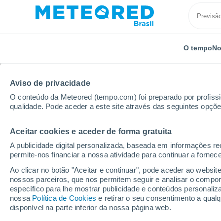
O tempo
No
Aviso de privacidade
O conteúdo da Meteored (tempo.com) foi preparado por profissio
qualidade. Pode aceder a este site através das seguintes opçõe
Aceitar cookies e aceder de forma gratuita
Início
Modelos
Modelos Alemanha - GFS Europa
A publicidade digital personalizada, baseada em informações r
permite-nos financiar a nossa atividade para continuar a fornec
Modelos de previsão nu
Ao clicar no botão "Aceitar e continuar", pode aceder ao websit
nossos parceiros, que nos permitem seguir e analisar o compo
específico para lhe mostrar publicidade e conteúdos persona
PRES. | V > 10
PRECIPITAÇÃO
NEVE
nossa
Política de Cookies
e retirar o seu consentimento a qua
| NEB. | PREC.
ACUMULADA
ACUMULADA
disponível na parte inferior da nossa página web.
6H |