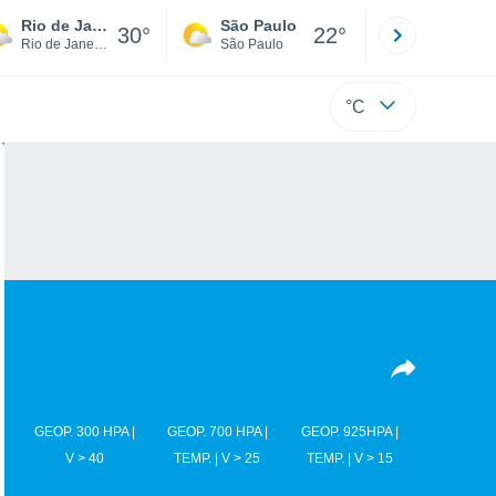
Rio de Janeiro
São Paulo
Boa Vista
30°
22°
Rio de Janeiro
São Paulo
Roraima
°C
GEOP. 300 HPA |
GEOP. 700 HPA |
GEOP. 925HPA |
V > 40
TEMP. | V > 25
TEMP. | V > 15