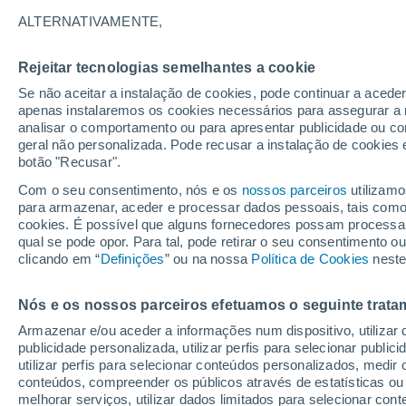
DENSIDADE
ALTERNATIVAMENTE,
Alemanha
Rejeitar tecnologias semelhantes a cookie
Se não aceitar a instalação de cookies, pode continuar a aced
ECMWF
apenas instalaremos os cookies necessários para assegurar a 
analisar o comportamento ou para apresentar publicidade ou co
GFS
geral não personalizada. Pode recusar a instalação de cookies 
botão "Recusar".
ECMWF Europa
Com o seu consentimento, nós e os
nossos parceiros
utilizamo
GFS Europa
para armazenar, aceder e processar dados pessoais, tais como a
cookies. É possível que alguns fornecedores possam processa
qual se pode opor. Para tal, pode retirar o seu consentimento 
clicando em “
Definições
” ou na nossa
Política de Cookies
neste
Nós e os nossos parceiros efetuamos o seguinte trata
Armazenar e/ou aceder a informações num dispositivo, utilizar da
publicidade personalizada, utilizar perfis para selecionar public
utilizar perfis para selecionar conteúdos personalizados, med
conteúdos, compreender os públicos através de estatísticas ou
melhorar serviços, utilizar dados limitados para selecionar cont