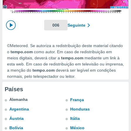
m
 recolhidas
cookies ou
, permite-
006
Seguinte
ar a nossa
ara
ACEITAR
 fornecer-
E
©Meteored. Se autoriza a redistribuição deste material citando
os de alta
CONTINUAR
sem
o
tempo.com
como autor. Em caso de redistribuição em
sto.
meios digitais, deverá citar a
tempo.com
mediante um link à
CONFIGURAÇÕES
esta web. Em caso de redistribuição em televisão ou imprensa,
o botão
a menção do
tempo.com
deverá ser legível em condições
ontinuar",
normais, pelo telespectador ou leitor.
r ao
itando a
Países
de todos os
óprios ou
parceiros,
Alemanha
França
rmitem
Argentina
Honduras
lisar o
nto no
Áustria
Itália
em como
 um perfil
Bolívia
México