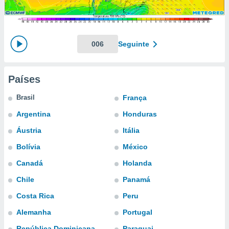
m
 recolhidas
cookies ou
, permite-
006
Seguinte
ar a nossa
ara
ACEITAR
 fornecer-
E
Países
os de alta
CONTINUAR
sem
Brasil
França
sto.
CONFIGURAÇÕES
Argentina
Honduras
o botão
ontinuar",
Áustria
Itália
r ao
itando a
Bolívia
México
de todos os
Canadá
Holanda
óprios ou
parceiros,
Chile
Panamá
rmitem
lisar o
Costa Rica
Peru
nto no
Alemanha
Portugal
em como
 um perfil
República Dominicana
Paraguai