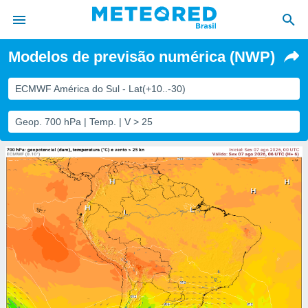
Modelos de previsão numérica (NWP)
de
ECMWF América do Sul - Lat(+10..-30)
 da
tempo.com)
Geop. 700 hPa | Temp. | V > 25
do por
is para
e as
 fornecidas
 qualidade.
r a este
s das
opções:
ookies e
 forma
e digital
da,