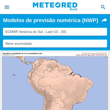
Modelos de previsão numérica (NWP)
de
ECMWF América do Sul - Lat(+10..-30)
 da
tempo.com)
Neve acumulada
do por
is para
e as
 fornecidas
 qualidade.
r a este
s das
opções:
ookies e
 forma
e digital
da,