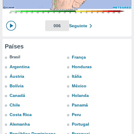
m
 recolhidas
cookies ou
, permite-
006
Seguinte
ar a nossa
ara
ACEITAR
 fornecer-
E
Países
os de alta
CONTINUAR
sem
Brasil
França
sto.
CONFIGURAÇÕES
Argentina
Honduras
o botão
ontinuar",
Áustria
Itália
r ao
itando a
Bolívia
México
de todos os
Canadá
Holanda
óprios ou
parceiros,
Chile
Panamá
rmitem
lisar o
Costa Rica
Peru
nto no
Alemanha
Portugal
em como
 um perfil
República Dominicana
Paraguai