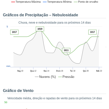
da em
Temperatura Máxima
Temperatura Mínima
Ponto de orvalho
 recolhidas
 cookies ou
Gráficos de Precipitação – Nebulosidade
logias
s, permite-
Chuva, neve e nebulosidade para os próximos 14 dias
iar a nossa
1
5
de para
1019
ACEITAR
1017
1017
a fornecer-
E
dos de alta
CONTINUAR
ade sem
5
r custo.
1011
CONFIGURAÇÕES
 no botão
continuar",
eder ao
mm
ceitando a
Seg
10
Qua
12
Sex
14
Dom
16
Ter
18
Qui
20
Sáb
22
de todos os
Nuvens (%)
Pressão
róprios ou
 parceiros,
permitem
Gráfico de Vento
analisar o
mento no
Velocidade média, direção e rajadas de vento para os próximos 14 dias
 bem como
50
r um perfil