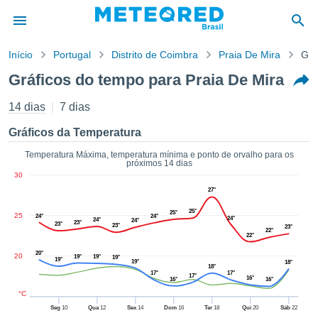
Início
Portugal
Distrito de Coimbra
Praia De Mira
Grá
o de
Gráficos do tempo para Praia De Mira
cidade
eúdo da
14 dias
7 dias
tempo.com)
arado por
Gráficos da Temperatura
nais para
r que as
Temperatura Máxima, temperatura mínima e ponto de orvalho para os
próximos 14 dias
 fornecidas
30
 qualidade.
27°
er a este
avés das
25°
25°
25
24°
24°
24°
s opções:
24°
24°
23°
23°
23°
23°
22°
22°
cookies e
20°
20
19°
19°
19°
19°
de forma
19°
18°
18°
17°
17°
uita
17°
16°
16°
16°
ade digital
°C
lizada,
Seg
10
Qua
12
Sex
14
Dom
16
Ter
18
Qui
20
Sáb
22