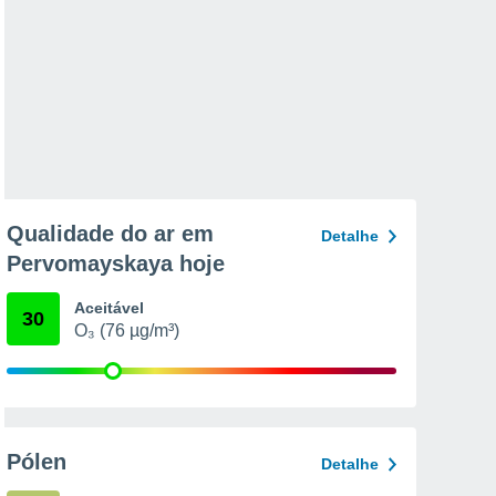
Qualidade do ar em
Detalhe
Pervomayskaya hoje
Aceitável
30
O₃ (76 µg/m³)
Pólen
Detalhe