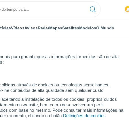
tícias
Vídeos
Avisos
Radar
Mapas
Satélites
Modelos
O Mundo
nais para garantir que as informações fornecidas são de alta
s:
ecolhidas através de cookies ou tecnologias semelhantes,
er-lhe conteúdos de alta qualidade sem qualquer custo.
rvomayskaya (Pskov)
e aceitando a instalação de todos os cookies, próprios ou dos
rtamento no website, bem como desenvolver um perfil
...
lizados com base no mesmo. Pode consultar mais informações na
lquer momento, clicando no botão
Definições de cookies
Por horas
Intervalos nublados nas
próximas horas