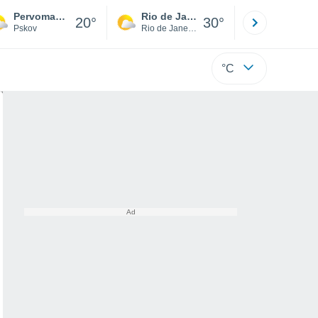
Pervomayskaya
Rio de Janeiro
São Paulo
20°
30°
Pskov
Rio de Janeiro
São Paulo
°C