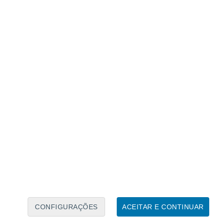
Caléndario Lunar
Seg
Ter
Qua
Qui
Sex
Sáb
Domo
7
8
9
10
11
12
13
14
15
16
17
18
19
20
CONFIGURAÇÕES
ACEITAR E CONTINUAR