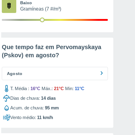
Baixo
Gramíneas (7 #/m³)
Que tempo faz em Pervomayskaya
(Pskov) em
agosto
?
Agosto
T. Média :
16°C
Máx.:
21°C
Min:
11°C
Dias de chuva:
14
dias
Acum. de chuva:
95 mm
Vento médio:
11 km/h