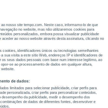
er ao nosso site tempo.com. Neste caso, informamo-lo de que
/h
navegação no website, mas não utilizaremos cookies para
nteúdos personalizados, embora possa visualizar publicidade
e aceder ao nosso website através desta assinatura, clicando no
ertas
s cookies, identificadores únicos ou tecnologias semelhantes
 sua visita a este sitio Web, endereços IP e identificadores de
r os seus dados pessoais com base num interesse legítimo, ao
Radar de Chuva
Satélites
Modelos
ou opor-se ao processamento de dados em qualquer altura,
 website.
mento de dados:
egunda
Terça
Quarta
Quinta
dos limitados para selecionar publicidade, criar perfis para
10 Ago.
11 Ago.
12 Ago.
13 Ago.
idade personalizada, criar perfis para personalizar conteúdos,
ir o desempenho da publicidade, medir o desempenho dos
 combinações de dados de diferentes fontes, desenvolver e
eúdos.
60%
90%
80%