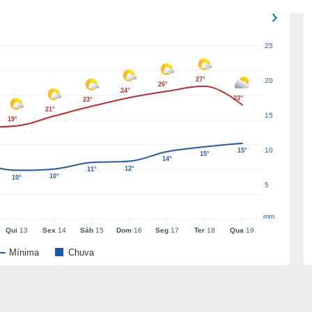
25
27°
20
26°
24°
23°
23°
21°
15
19°
10
15°
15°
14°
12°
11°
10°
10°
5
mm
Qui
13
Sex
14
Sáb
15
Dom
16
Seg
17
Ter
18
Qua
19
Mínima
Chuva