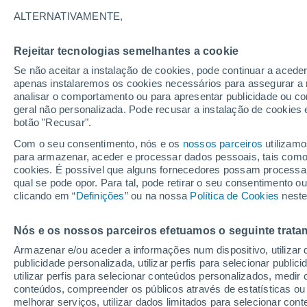
21°
ALTERNATIVAMENTE,
Rejeitar tecnologias semelhantes a cookie
Oeste
Se não aceitar a instalação de cookies, pode continuar a aced
Sensação de 21°
20
-
47 km
apenas instalaremos os cookies necessários para assegurar a 
analisar o comportamento ou para apresentar publicidade ou co
geral não personalizada. Pode recusar a instalação de cookies 
botão "Recusar".
Última hora
Intensa virada do tempo no Centro-Sul traz al
Com o seu consentimento, nós e os
nossos parceiros
utilizamo
de temporais, vendavais e muito frio
para armazenar, aceder e processar dados pessoais, tais como a
cookies. É possível que alguns fornecedores possam processa
O Tempo 1 - 7 Dias
Atualidade
Mapas de nuvens
qual se pode opor. Para tal, pode retirar o seu consentimento 
clicando em “
Definições
” ou na nossa
Política de Cookies
neste
Nós e os nossos parceiros efetuamos o seguinte trata
Amanhã
Domingo
S
Hoje
Armazenar e/ou aceder a informações num dispositivo, utilizar da
8 Ago.
9 Ago.
7 Ago.
publicidade personalizada, utilizar perfis para selecionar public
utilizar perfis para selecionar conteúdos personalizados, med
conteúdos, compreender os públicos através de estatísticas ou
melhorar serviços, utilizar dados limitados para selecionar cont
50%
70%