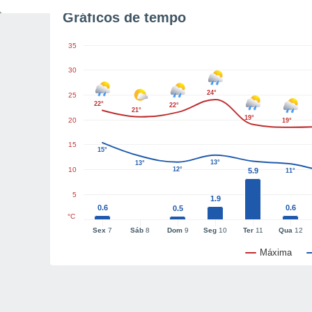
Gráficos de tempo
35
30
24°
25
22°
22°
21°
19°
20
19°
15
15°
13°
13°
10
12°
5.9
11°
5
1.9
0.6
0.6
0.5
°C
Sex
7
Sáb
8
Dom
9
Seg
10
Ter
11
Qua
12
Máxima