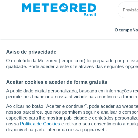
O tempo
No
Aviso de privacidade
O conteúdo da Meteored (tempo.com) foi preparado por profissio
qualidade. Pode aceder a este site através das seguintes opçõe
Aceitar cookies e aceder de forma gratuita
Início
Rússia
Oblast de Pskov
Pervomayskaya
A publicidade digital personalizada, baseada em informações r
permite-nos financiar a nossa atividade para continuar a fornec
Previsão do tempo Pe
Ao clicar no botão "Aceitar e continuar", pode aceder ao websit
nossos parceiros, que nos permitem seguir e analisar o compo
18:03
Sexta
específico para lhe mostrar publicidade e conteúdos persona
nossa
Política de Cookies
e retirar o seu consentimento a qua
disponível na parte inferior da nossa página web.
Nuvens dispersas