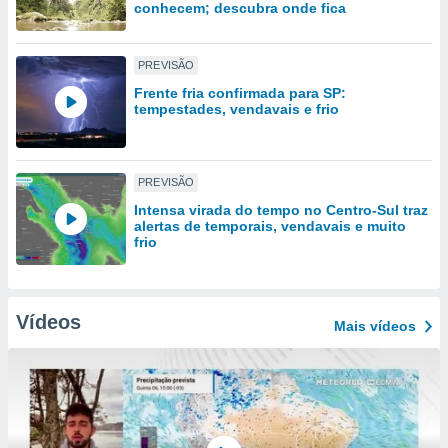
tar a
conhecem; descubra onde fica
de cookies,
uar a
osso site
PREVISÃO
 Neste
Frente fria confirmada para SP:
mamo-lo de
tempestades, vendavais e frio
s os
cessários
rar a
PREVISÃO
no website,
Intensa virada do tempo no Centro-Sul traz
ilizaremos
alertas de temporais, vendavais e muito
a analisar o
frio
nto ou
ntar
 ou
Vídeos
Mais vídeos
dos,
ssa
ublicidade
ada. Pode
nstalação de
ceder ao