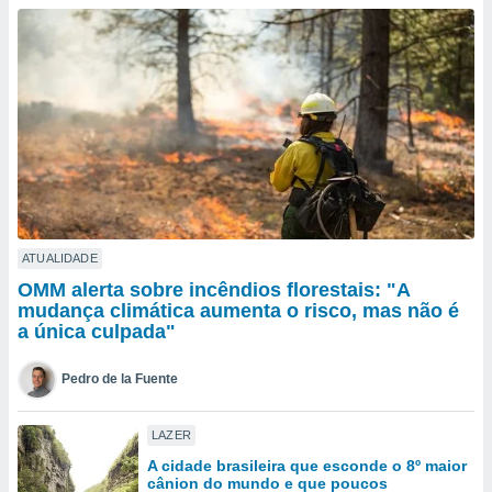
para lhe
licidade e
ados com
esmo. Pode
ais
s na nossa
 Cookies
e
u
nto a
omento,
 botão
de cookies
ATUALIDADE
na parte
OMM alerta sobre incêndios florestais: "A
nossa
mudança climática aumenta o risco, mas não é
.
a única culpada"
IVAMENTE,
Pedro de la Fuente
as
LAZER
tes a
A cidade brasileira que esconde o 8º maior
cânion do mundo e que poucos