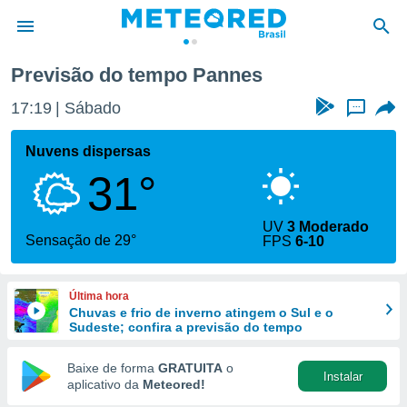
Previsão do tempo Pannes
de
17:19
Sábado
...
 da
tempo.com)
Nuvens dispersas
do por
31°
is para
e as
 fornecidas
UV
3 Moderado
 qualidade.
Sensação de 29°
FPS
6-10
r a este
s das
opções:
Última hora
Chuvas e frio de inverno atingem o Sul e o
ookies e
Sudeste; confira a previsão do tempo
 forma
Baixe de forma
GRATUITA
o
Instalar
e digital
aplicativo da
Meteored!
da,