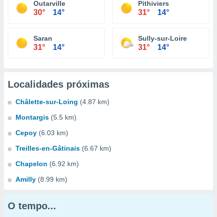
Outarville
Pithiviers
30°
14°
31°
14°
Saran
Sully-sur-Loire
31°
14°
31°
14°
Localidades próximas
Châlette-sur-Loing
(4.87 km)
Montargis
(5.5 km)
Cepoy
(6.03 km)
Treilles-en-Gâtinais
(6.67 km)
Chapelon
(6.92 km)
Amilly
(8.99 km)
O tempo...