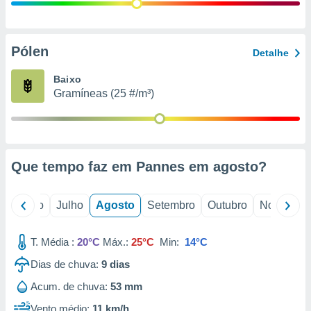
conteúdos.
ção
Pólen
Detalhe
ão através
de
Baixo
,
Gramíneas (25 #/m³)
 e
dos,
publicidade
s, estudos
Que tempo faz em Pannes em
agosto
?
a e
mento de
o
Junho
Julho
Agosto
Setembro
Outubro
Novembro
ossos 1199
eiros
T. Média :
20°C
Máx.:
25°C
Min:
14°C
Dias de chuva:
9
dias
Acum. de chuva:
53 mm
Vento médio:
11 km/h