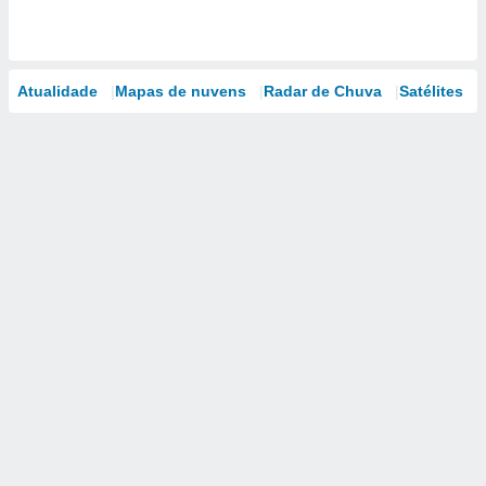
Atualidade
Mapas de nuvens
Radar de Chuva
Satélites