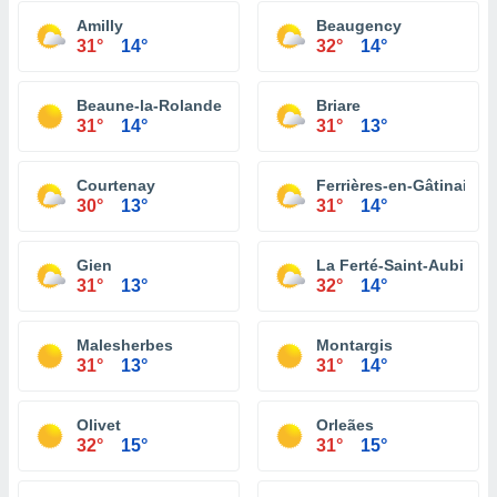
Amilly
Beaugency
31°
14°
32°
14°
Beaune-la-Rolande
Briare
31°
14°
31°
13°
Courtenay
Ferrières-en-Gâtinais
30°
13°
31°
14°
Gien
La Ferté-Saint-Aubin
31°
13°
32°
14°
Malesherbes
Montargis
31°
13°
31°
14°
Olivet
Orleães
32°
15°
31°
15°