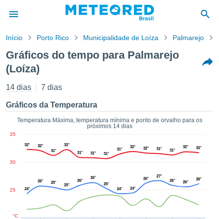
Início
Porto Rico
Municipalidade de Loíza
Palmarejo
o de
Gráficos do tempo para Palmarejo
cidade
(Loíza)
eúdo da
tempo.com)
14 dias
7 dias
arado por
nais para
Gráficos da Temperatura
r que as
 fornecidas
Temperatura Máxima, temperatura mínima e ponto de orvalho para os
 qualidade.
próximos 14 dias
er a este
35
avés das
32°
32°
32°
32°
32°
32°
32°
31°
31°
31°
s opções:
31°
31°
31°
31°
30
cookies e
27°
26°
26°
de forma
26°
26°
26°
26°
26°
25°
25°
25°
uita
24°
24°
24°
25
ade digital
lizada,
°C