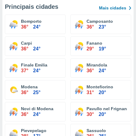
Principais cidades
Mais cidades
Bomporto
Camposanto
36°
24°
36°
23°
Carpi
Fanano
36°
24°
29°
19°
Finale Emilia
Mirandola
37°
24°
36°
24°
Modena
Montefiorino
36°
25°
31°
20°
Novi di Modena
Pavullo nel Frignano
36°
24°
30°
20°
Pievepelago
Sassuolo