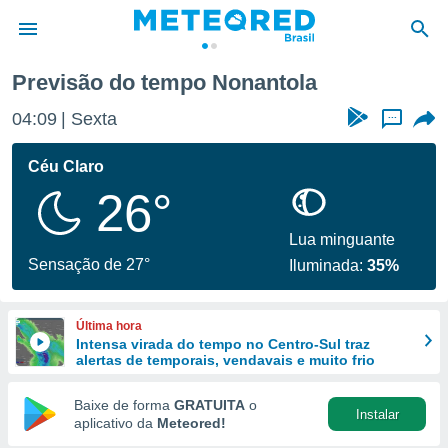
Previsão do tempo Nonantola
de
04:09
Sexta
...
 da
tempo.com)
Céu Claro
do por
26°
is para
e as
 fornecidas
Lua minguante
 qualidade.
Sensação de 27°
Iluminada:
35%
r a este
s das
opções:
Última hora
Intensa virada do tempo no Centro-Sul traz
ookies e
alertas de temporais, vendavais e muito frio
 forma
Baixe de forma
GRATUITA
o
Instalar
e digital
aplicativo da
Meteored!
da,