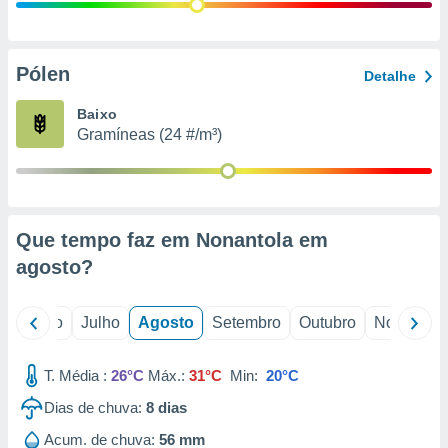
conteúdos.
ção
Pólen
Detalhe
ão através
de
Baixo
,
Gramíneas (24 #/m³)
 e
dos,
publicidade
s, estudos
Que tempo faz em Nonantola em
a e
mento de
agosto
?
ossos 1199
o
Junho
Julho
Agosto
Setembro
Outubro
Novembro
eiros
T. Média :
26°C
Máx.:
31°C
Min:
20°C
Dias de chuva:
8
dias
Acum. de chuva:
56 mm