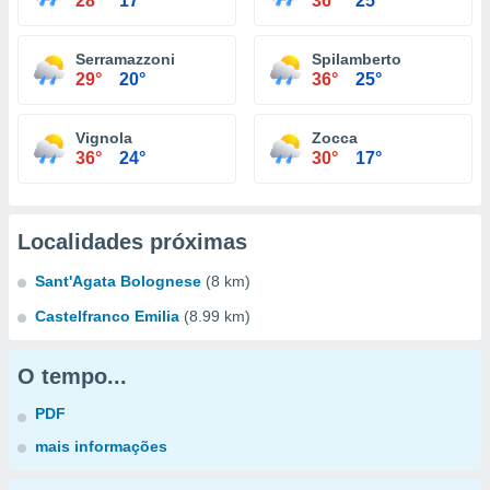
28°
17°
36°
25°
Serramazzoni
Spilamberto
29°
20°
36°
25°
Vignola
Zocca
36°
24°
30°
17°
Localidades próximas
Sant'Agata Bolognese
(8 km)
Castelfranco Emilia
(8.99 km)
O tempo...
PDF
mais informações