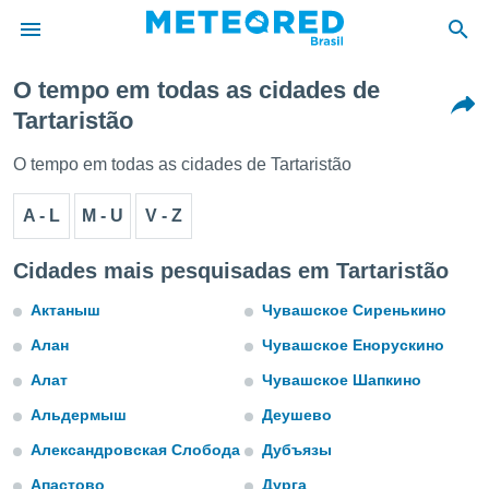
O tempo em todas as cidades de
Tartaristão
de
 da
O tempo em todas as cidades de Tartaristão
tempo.com)
do por
A - L
M - U
V - Z
is para
e as
 fornecidas
Cidades mais pesquisadas em Tartaristão
 qualidade.
r a este
Актаныш
Чувашское Сиренькино
s das
opções:
Алан
Чувашское Енорускино
Алат
Чувашское Шапкино
ookies e
 forma
Альдермыш
Деушево
Александровская Слобода
Дубъязы
e digital
da,
Апастово
Дурга