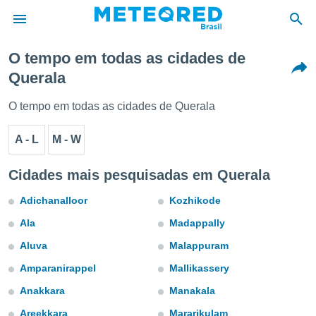
O tempo em todas as cidades de
Querala
de
 da
O tempo em todas as cidades de Querala
tempo.com)
do por
A - L
M - W
is para
e as
 fornecidas
Cidades mais pesquisadas em Querala
 qualidade.
r a este
Adichanalloor
Kozhikode
s das
opções:
Ala
Madappally
Aluva
Malappuram
ookies e
 forma
Amparanirappel
Mallikassery
Anakkara
Manakala
e digital
da,
Areekkara
Mararikulam