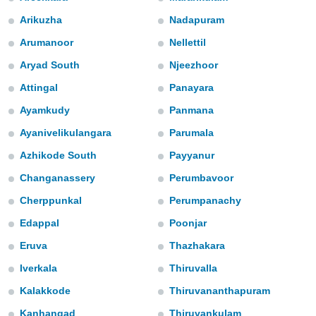
m
 recolhidas
Arikuzha
Nadapuram
cookies ou
Arumanoor
Nellettil
, permite-
Aryad South
Njeezhoor
ar a nossa
ara
Attingal
Panayara
ACEITAR
 fornecer-
E
Ayamkudy
Panmana
os de alta
CONTINUAR
sem
Ayanivelikulangara
Parumala
sto.
CONFIGURAÇÕES
Azhikode South
Payyanur
o botão
ontinuar",
Changanassery
Perumbavoor
r ao
itando a
Cherppunkal
Perumpanachy
de todos os
Edappal
Poonjar
óprios ou
parceiros,
Eruva
Thazhakara
rmitem
lisar o
Iverkala
Thiruvalla
nto no
Kalakkode
Thiruvananthapuram
em como
 um perfil
Kanhangad
Thiruvankulam